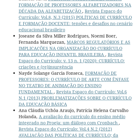
FORMAÇÃO DE PROFESSORES ALFABETIZADORES NA
DÉCADA DA ALFABETIZAÇÃO
,
Revista Espaço do
Currículo: Vol.8, N.3 (2015) POLÍTICAS DE CURRÍCULO
E FORMAÇÃO DOCENTE: tensões e desafios no cenário
educacional brasileiro
Joseane da Silva Miller Rodrigues, Noemi Boer,
Fernanda Marquezan,
MARCOS REGULATÓRIOS E AS
IMPLICAÇÕES NA ORGANIZAÇÃO DO CURRÍCULO
PARA EDUCAÇÃO INFANTIL BRASILEIRA
,
Revista
Espaço do Currículo: v. 13 n. 1 (2020): CURRÍCULO:
criações e (re)insurgência
Nayde Solange Garcia Fonseca,
FORMAÇÃO DE
PROFESSORES: O CURRÍCULO DE ARTE COM ÊNFASE
NO TEATRO DE ANIMAÇÃO DO ENSINO
FUNDAMENTAL
,
Revista Espaço do Currículo: Vol.6
N.1 (2013) PROBLEMATIZAÇÕES SOBRE O CURRÍCULO
DA EDUCAÇÃO BÁSICA
Ana Cláudia Uchôa Araujo, Patrícia Helena Carvalho
Holanda,
A avaliação do currículo do ensino médio
integrado no Proeja: um diálogo com Cronbach
,
Revista Espaço do Currículo: Vol.4 N.2 (2012)
AVALIAÇÃO DAS POLÍTICAS DE CURRÍCULO; da