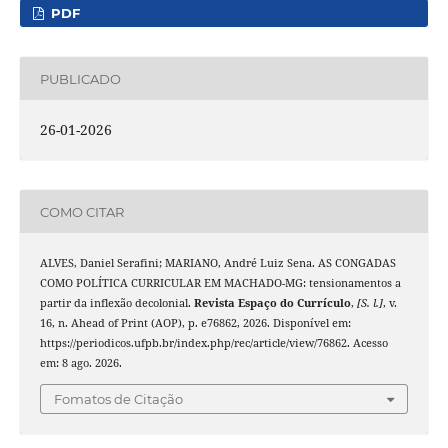
PDF
PUBLICADO
26-01-2026
COMO CITAR
ALVES, Daniel Serafini; MARIANO, André Luiz Sena. AS CONGADAS
COMO POLÍTICA CURRICULAR EM MACHADO-MG: tensionamentos a
partir da inflexão decolonial.
Revista Espaço do Currículo
,
[S. l.]
, v.
16, n. Ahead of Print (AOP), p. e76862, 2026. Disponível em:
https://periodicos.ufpb.br/index.php/rec/article/view/76862. Acesso
em: 8 ago. 2026.
Fomatos de Citação