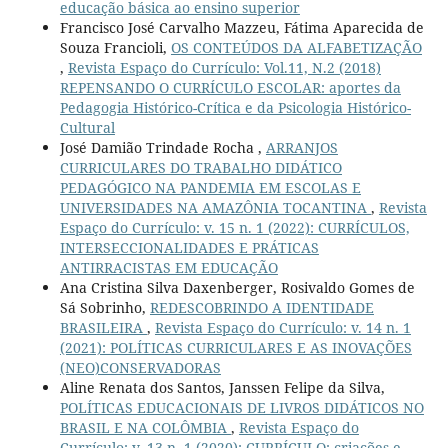
educação básica ao ensino superior
Francisco José Carvalho Mazzeu, Fátima Aparecida de
Souza Francioli,
OS CONTEÚDOS DA ALFABETIZAÇÃO
,
Revista Espaço do Currículo: Vol.11, N.2 (2018)
REPENSANDO O CURRÍCULO ESCOLAR: aportes da
Pedagogia Histórico-Crítica e da Psicologia Histórico-
Cultural
José Damião Trindade Rocha ,
ARRANJOS
CURRICULARES DO TRABALHO DIDÁTICO
PEDAGÓGICO NA PANDEMIA EM ESCOLAS E
UNIVERSIDADES NA AMAZÔNIA TOCANTINA
,
Revista
Espaço do Currículo: v. 15 n. 1 (2022): CURRÍCULOS,
INTERSECCIONALIDADES E PRÁTICAS
ANTIRRACISTAS EM EDUCAÇÃO
Ana Cristina Silva Daxenberger, Rosivaldo Gomes de
Sá Sobrinho,
REDESCOBRINDO A IDENTIDADE
BRASILEIRA
,
Revista Espaço do Currículo: v. 14 n. 1
(2021): POLÍTICAS CURRICULARES E AS INOVAÇÕES
(NEO)CONSERVADORAS
Aline Renata dos Santos, Janssen Felipe da Silva,
POLÍTICAS EDUCACIONAIS DE LIVROS DIDÁTICOS NO
BRASIL E NA COLÔMBIA
,
Revista Espaço do
Currículo: v. 13 n. 1 (2020): CURRÍCULO: criações e