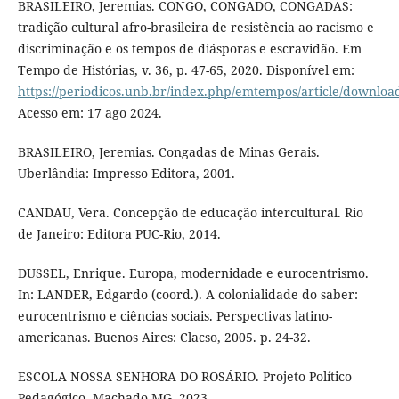
BRASILEIRO, Jeremias. CONGO, CONGADO, CONGADAS:
tradição cultural afro-brasileira de resistência ao racismo e
discriminação e os tempos de diásporas e escravidão. Em
Tempo de Histórias, v. 36, p. 47-65, 2020. Disponível em:
https://periodicos.unb.br/index.php/emtempos/article/downlo
Acesso em: 17 ago 2024.
BRASILEIRO, Jeremias. Congadas de Minas Gerais.
Uberlândia: Impresso Editora, 2001.
CANDAU, Vera. Concepção de educação intercultural. Rio
de Janeiro: Editora PUC-Rio, 2014.
DUSSEL, Enrique. Europa, modernidade e eurocentrismo.
In: LANDER, Edgardo (coord.). A colonialidade do saber:
eurocentrismo e ciências sociais. Perspectivas latino-
americanas. Buenos Aires: Clacso, 2005. p. 24-32.
ESCOLA NOSSA SENHORA DO ROSÁRIO. Projeto Político
Pedagógico. Machado-MG, 2023.