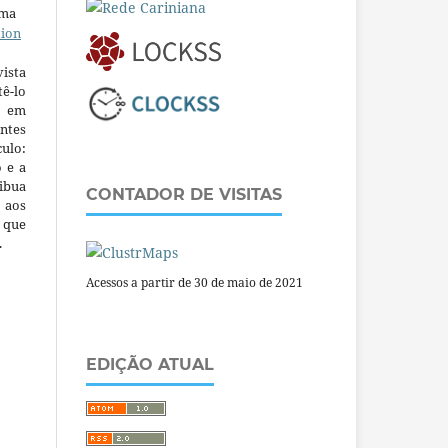
uma
tion
ista
ê-lo
m em
ntes
culo:
o e a
ibua
CONTADOR DE VISITAS
 aos
a que
.
Acessos a partir de 30 de maio de 2021
EDIÇÃO ATUAL