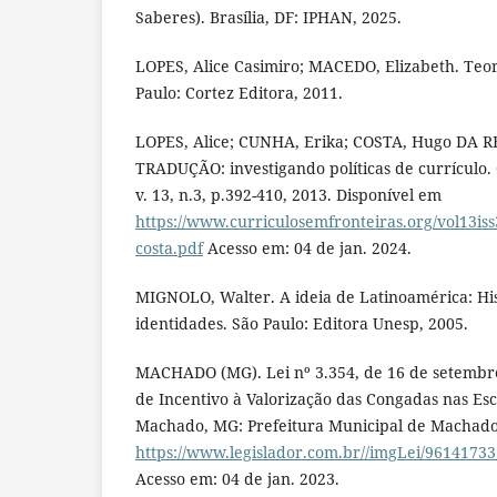
Saberes). Brasília, DF: IPHAN, 2025.
LOPES, Alice Casimiro; MACEDO, Elizabeth. Teor
Paulo: Cortez Editora, 2011.
LOPES, Alice; CUNHA, Erika; COSTA, Hugo D
TRADUÇÃO: investigando políticas de currículo. 
v. 13, n.3, p.392-410, 2013. Disponível em
https://www.curriculosemfronteiras.org/vol13iss
costa.pdf
Acesso em: 04 de jan. 2024.
MIGNOLO, Walter. A ideia de Latinoamérica: His
identidades. São Paulo: Editora Unesp, 2005.
MACHADO (MG). Lei nº 3.354, de 16 de setembro 
de Incentivo à Valorização das Congadas nas Esc
Machado, MG: Prefeitura Municipal de Machado,
https://www.legislador.com.br//imgLei/9614173
Acesso em: 04 de jan. 2023.