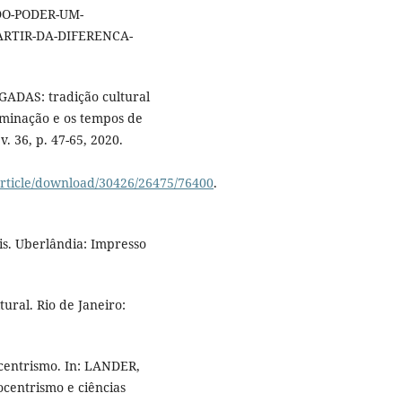
O-PODER-UM-
RTIR-DA-DIFERENCA-
ADAS: tradição cultural
riminação e os tempos de
. 36, p. 47-65, 2020.
article/download/30426/26475/76400
.
s. Uberlândia: Impresso
ral. Rio de Janeiro:
centrismo. In: LANDER,
ocentrismo e ciências