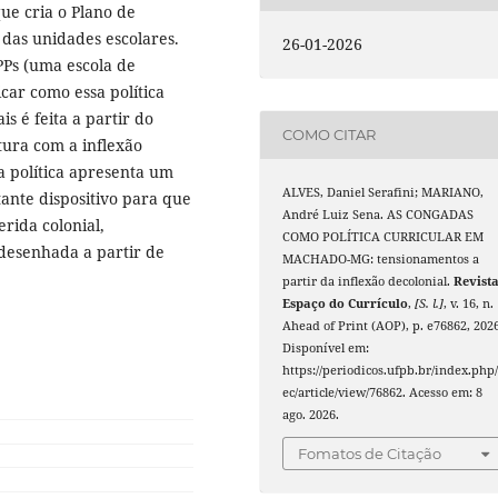
ue cria o Plano de
 das unidades escolares.
26-01-2026
PPs (uma escola de
icar como essa política
is é feita a partir do
COMO CITAR
tura com a inflexão
a política apresenta um
ALVES, Daniel Serafini; MARIANO,
ante dispositivo para que
André Luiz Sena. AS CONGADAS
rida colonial,
COMO POLÍTICA CURRICULAR EM
desenhada a partir de
MACHADO-MG: tensionamentos a
partir da inflexão decolonial.
Revist
Espaço do Currículo
,
[S. l.]
, v. 16, n.
Ahead of Print (AOP), p. e76862, 2026
Disponível em:
https://periodicos.ufpb.br/index.php/
ec/article/view/76862. Acesso em: 8
ago. 2026.
Fomatos de Citação