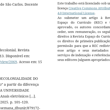
Este trabalho está licenciado sob 
de São Carlos. Docente
licença
Creative Commons Attribu
4.0 International License
.
Ao submeter um artigo à Rev
Espaço do Currículo (REC) e t
aprovado, os autores concorda
ceder, sem remuneração, os segui
direitos à Revista Espaço do Currí
os direitos de primeira publicaçã
permissão para que a REC redistr
ecolonial. Revista
esse artigo e seus metadados
serviços de indexação e referênci
2013. Disponível em:
seus editores julguem apropriados
e/view/2069
. Acesso em: 15
E DECOLONIALIDADE DO
 a partir da diferença
DA UNIVERSIDADE
nais eletrônicos […].
2025. p. 101–120.
/3semana_dhunir/879172-