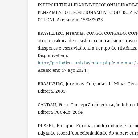
INTERCULTURALIDADE-E-DECOLONIALIDADE-D
PENSAMENTO-E-POSICIONAMENTO-OUTRO-A-PA
COLONI. Acesso em: 15/08/2025.
BRASILEIRO, Jeremias. CONGO, CONGADO, CONG
afro-brasileira de resistência ao racismo e disc
diásporas e escravidão. Em Tempo de Histórias, v
Disponível em:
https://periodicos.unb.br/index.php/emtempos/
Acesso em: 17 ago 2024.
BRASILEIRO, Jeremias. Congadas de Minas Gerai
Editora, 2001.
CANDAU, Vera. Concepção de educação intercultu
Editora PUC-Rio, 2014.
DUSSEL, Enrique. Europa, modernidade e euro
Edgardo (coord.). A colonialidade do saber: eur