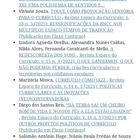
XXI: UMA POLISSEMIA DE SENTIDOS E...
Viviane Souza,
TOQUE COMO PROVOCAÇÃO SENSÓRIA
PARA O CURRÍCULO
,
Revista Espaço do Currículo: v.
18 n. 3 (2025): RESSIGNIFICAÇÕES DA BNCC NOS
MÚLTIPLOS ESPAÇO-TEMPOS DE TRADUÇÃO
[Publicação em Fluxo Contínuo]
Izadora Agueda Ovelha, Alessandra Nunes Caldas,
Nilda Alves, Fernanda Cavalcanti de Mello,
A
REDESCOBERTA DOS SONS
,
Revista Espaço do
Currículo: v. 15 n. 3 (2022): O QUE GANHAMOS, O QUE
NÃO PODEMOS PERDER: criações curriculares e
tecnologias nos cotidianos escolares
Maristela Mosca,
CURRÍCULO COMO JAZZ
,
Revista
Espaço do Currículo: v. 14 n. 1 (2021): POLÍTICAS
CURRICULARES E AS INOVAÇÕES
(NEO)CONSERVADORAS
Diego dos Santos Reis,
“DA TERRA SAI UM CHEIRO
BOM DE VIDA E NOSSOS PÉS A ELA ESTÃO LIGADOS”
,
Revista Espaço do Currículo: v. 16 n. 1 (2023): POR
OUTROS PROJETOS POLÍTICOS DE CURRÍCULO
[Publicação em Fluxo Contínuo]
Salomão Antônio Hage, Ivânia Paula Freitas de Souza