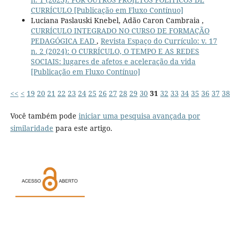
CURRÍCULO [Publicação em Fluxo Contínuo]
Luciana Paslauski Knebel, Adão Caron Cambraia ,
CURRÍCULO INTEGRADO NO CURSO DE FORMAÇÃO
PEDAGÓGICA EAD
,
Revista Espaço do Currículo: v. 17
n. 2 (2024): O CURRÍCULO, O TEMPO E AS REDES
SOCIAIS: lugares de afetos e aceleração da vida
[Publicação em Fluxo Contínuo]
<<
<
19
20
21
22
23
24
25
26
27
28
29
30
31
32
33
34
35
36
37
38
Você também pode
iniciar uma pesquisa avançada por
similaridade
para este artigo.