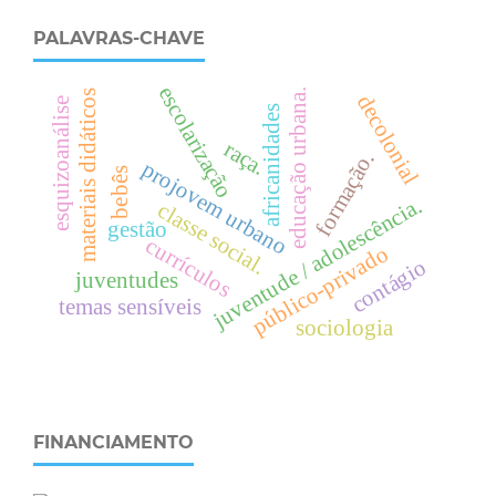
PALAVRAS-CHAVE
escolarização
.
materiais didáticos
decolonial
esquizoanálise
africanidades
raça.
formação.
e
d
u
c
a
ç
ã
o
u
r
b
a
n
a
projovem urbano
bebês
juventude / adolescência.
c
l
a
s
s
e
o
c
i
a
l
gestão
s
.
currículos
público-privado
contágio
juventudes
temas sensíveis
sociologia
FINANCIAMENTO