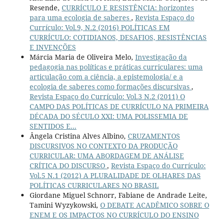
Resende,
CURRÍCULO E RESISTÊNCIA: horizontes
para uma ecologia de saberes
,
Revista Espaço do
Currículo: Vol.9, N.2 (2016) POLÍTICAS EM
CURRÍCULO: COTIDIANOS, DESAFIOS, RESISTÊNCIAS
E INVENÇÕES
Márcia Maria de Oliveira Melo,
Investigação da
pedagogia nas políticas e práticas curriculares: uma
articulação com a ciência, a epistemologia/ e a
ecologia de saberes como formações discursivas
,
Revista Espaço do Currículo: Vol.3 N.2 (2011) O
CAMPO DAS POLÍTICAS DE CURRÍCULO NA PRIMEIRA
DÉCADA DO SÉCULO XXI: UMA POLISSEMIA DE
SENTIDOS E...
Ângela Cristina Alves Albino,
CRUZAMENTOS
DISCURSIVOS NO CONTEXTO DA PRODUÇÃO
CURRICULAR: UMA ABORDAGEM DE ANÁLISE
CRÍTICA DO DISCURSO
,
Revista Espaço do Currículo:
Vol.5 N.1 (2012) A PLURALIDADE DE OLHARES DAS
POLÍTICAS CURRICULARES NO BRASIL
Giordane Miguel Schnorr, Fabiane de Andrade Leite,
Tamini Wyzykowski,
O DEBATE ACADÊMICO SOBRE O
ENEM E OS IMPACTOS NO CURRÍCULO DO ENSINO