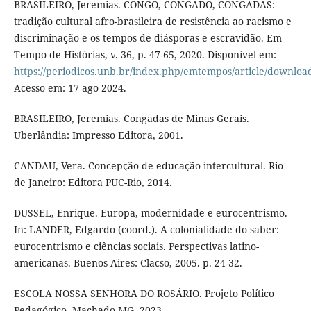
BRASILEIRO, Jeremias. CONGO, CONGADO, CONGADAS:
tradição cultural afro-brasileira de resistência ao racismo e
discriminação e os tempos de diásporas e escravidão. Em
Tempo de Histórias, v. 36, p. 47-65, 2020. Disponível em:
https://periodicos.unb.br/index.php/emtempos/article/downlo
Acesso em: 17 ago 2024.
BRASILEIRO, Jeremias. Congadas de Minas Gerais.
Uberlândia: Impresso Editora, 2001.
CANDAU, Vera. Concepção de educação intercultural. Rio
de Janeiro: Editora PUC-Rio, 2014.
DUSSEL, Enrique. Europa, modernidade e eurocentrismo.
In: LANDER, Edgardo (coord.). A colonialidade do saber:
eurocentrismo e ciências sociais. Perspectivas latino-
americanas. Buenos Aires: Clacso, 2005. p. 24-32.
ESCOLA NOSSA SENHORA DO ROSÁRIO. Projeto Político
Pedagógico. Machado-MG, 2023.