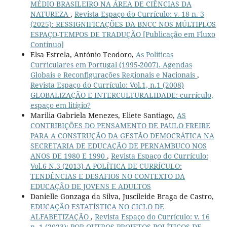
MÉDIO BRASILEIRO NA ÁREA DE CIÊNCIAS DA
NATUREZA
,
Revista Espaço do Currículo: v. 18 n. 3
(2025): RESSIGNIFICAÇÕES DA BNCC NOS MÚLTIPLOS
ESPAÇO-TEMPOS DE TRADUÇÃO [Publicação em Fluxo
Contínuo]
Elsa Estrela, António Teodoro,
As Políticas
Curriculares em Portugal (1995-2007). Agendas
Globais e Reconfigurações Regionais e Nacionais
,
Revista Espaço do Currículo: Vol.1, n.1 (2008)
GLOBALIZAÇÃO E INTERCULTURALIDADE: currículo,
espaço em litígio?
Marilia Gabriela Menezes, Eliete Santiago,
AS
CONTRIBIÇÕES DO PENSAMENTO DE PAULO FREIRE
PARA A CONSTRUÇÃO DA GESTÃO DEMOCRÁTICA NA
SECRETARIA DE EDUCAÇÃO DE PERNAMBUCO NOS
ANOS DE 1980 E 1990
,
Revista Espaço do Currículo:
Vol.6 N.3 (2013) A POLÍTICA DE CURRÍCULO:
TENDÊNCIAS E DESAFIOS NO CONTEXTO DA
EDUCAÇÃO DE JOVENS E ADULTOS
Danielle Gonzaga da Silva, Juscileide Braga de Castro,
EDUCAÇÃO ESTATÍSTICA NO CICLO DE
ALFABETIZAÇÃO
,
Revista Espaço do Currículo: v. 16
n. 1 (2023): POR OUTROS PROJETOS POLÍTICOS DE