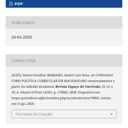
PDF
PUBLICADO
26-01-2026
COMO CITAR
ALVES, Daniel Serafini; MARIANO, André Luiz Sena. AS CONGADAS
COMO POLÍTICA CURRICULAR EM MACHADO-MG: tensionamentos a
partir da inflexão decolonial.
Revista Espaço do Currículo
,
[S. l.]
, v.
16, n. Ahead of Print (AOP), p. e76862, 2026. Disponível em:
https://periodicos.ufpb.br/index.php/rec/article/view/76862. Acesso
em: 8 ago. 2026.
Fomatos de Citação