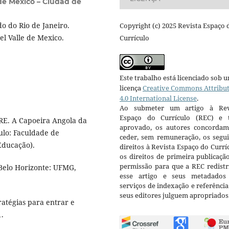
 de México – Ciudad de
o do Rio de Janeiro.
Copyright (c) 2025 Revista Espaço 
el Valle de Mexico.
Currículo
Este trabalho está licenciado sob 
licença
Creative Commons Attribu
4.0 International License
.
Ao submeter um artigo à Rev
Espaço do Currículo (REC) e t
RE. A Capoeira Angola da
aprovado, os autores concorda
ulo: Faculdade de
ceder, sem remuneração, os segui
Educação).
direitos à Revista Espaço do Currí
os direitos de primeira publicaçã
permissão para que a REC redistr
Belo Horizonte: UFMG,
esse artigo e seus metadados
serviços de indexação e referênci
seus editores julguem apropriados
ratégias para entrar e
1.