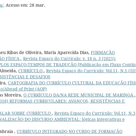
a/
. Acesso em: 28 mar.
u Ribas de Oliveira, Maria Aparecida Dias,
FORMAÇÃO
O FÍSICA
,
Revista Espaço do Currículo: v. 18 n. 3 (2025):
LOS ESPAÇO-TEMPOS DE TRADUÇÃO [Publicação em Fluxo Contín
 Almeida,
CURRÍCULO
,
Revista Espaço do Currículo: Vol.11, N.1 (20
SISTÊNCIAS E DESAFIOS
ira,
CARTOGRAFIA DO CURRÍCULO CULTURAL DA EDUCAÇÃO FÍS
ão/Ahead of Print (AOP)
sas Moreira,
O CURRÍCULO DA/NA REDE MUNICIPAL DE MARINGÁ
,
.1 (2018) REFORMAS CURRICULARES: AVANÇOS, RESISTÊNCIAS E
ALAR SOBRE CURRÍCULO
,
Revista Espaço do Currículo: Vol.11, N.3
ALIZAÇÃO DO DISCURSO AMBIENTAL: lógicas integrativas e
mbraia ,
CURRÍCULO INTEGRADO NO CURSO DE FORMAÇÃO