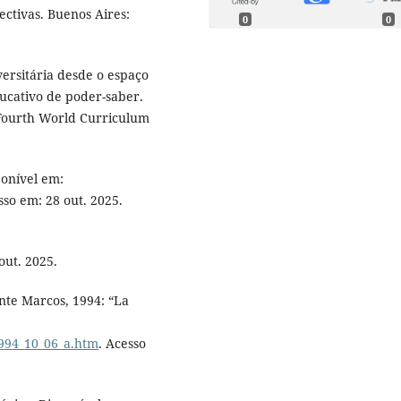
ectivas. Buenos Aires:
0
0
versitária desde o espaço
ducativo de poder-saber.
 Fourth World Curriculum
ponível em:
sso em: 28 out. 2025.
out. 2025.
te Marcos, 1994: “La
1994_10_06_a.htm
. Acesso