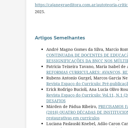
https://cajanegraeditora.com.ar/autoteoria-critic
2025.
Artigos Semelhantes
André Magno Gomes da Silva, Marcio Rome
CONTINUADA DE DOCENTES DE EDUCAÇÃ
RESSIGNIFICAÇÕES DA BNCC NOS MÚLTIP
Patricia Teixeira Tavano, Maria Isabel de
REFORMAS CURRICULARES: AVANÇOS, RE
Rubens Antonio Gurgel, Marcos Garcia Ne
Revista Espaço do Currículo: Pré-publicaç
Erick Rodrigo Bucioli, Ana Lucia Olivo Ro
Revista Espaço do Currículo: Vol.11, N
DESAFIOS
Márden de Pádua Ribeiro,
PRECISAMOS F
(2018) QUATRO DÉCADAS DE INSTITUCION
restaurativas em currículos
Luciana Paslauski Knebel, Adão Caron Ca