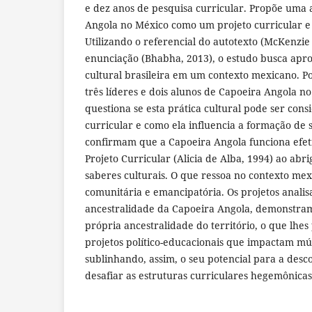
e dez anos de pesquisa curricular. Propõe uma 
Angola no México como um projeto curricular e p
Utilizando o referencial do autotexto (McKenzie
enunciação (Bhabha, 2013), o estudo busca apr
cultural brasileira em um contexto mexicano. P
três líderes e dois alunos de Capoeira Angola 
questiona se esta prática cultural pode ser con
curricular e como ela influencia a formação de su
confirmam que a Capoeira Angola funciona ef
Projeto Curricular (Alicia de Alba, 1994) ao abri
saberes culturais. O que ressoa no contexto mex
comunitária e emancipatória. Os projetos anali
ancestralidade da Capoeira Angola, demonstram
própria ancestralidade do território, o que lhes
projetos político-educacionais que impactam múl
sublinhando, assim, o seu potencial para a desc
desafiar as estruturas curriculares hegemônicas