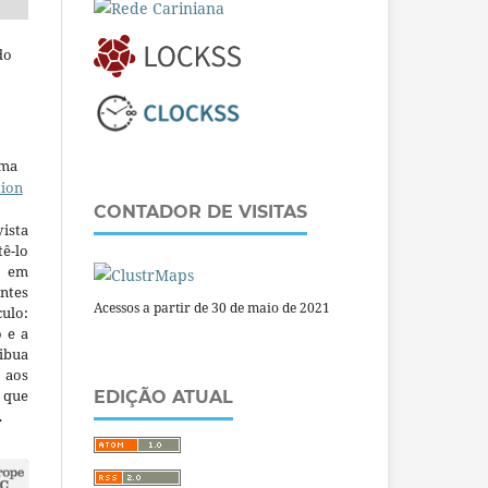
do
uma
tion
CONTADOR DE VISITAS
ista
ê-lo
m em
ntes
Acessos a partir de 30 de maio de 2021
culo:
o e a
ibua
 aos
a que
EDIÇÃO ATUAL
.