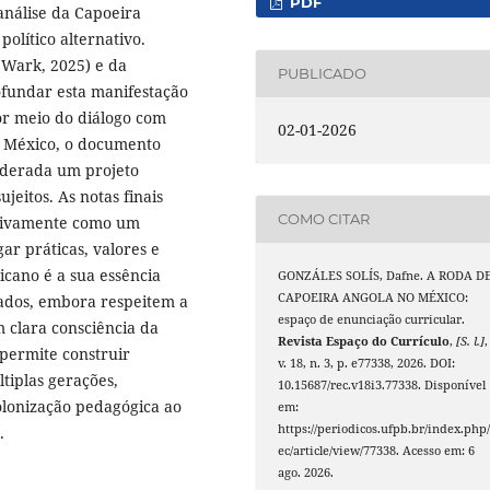
PDF
análise da Capoeira
olítico alternativo.
 Wark, 2025) e da
PUBLICADO
ofundar esta manifestação
or meio do diálogo com
02-01-2026
no México, o documento
siderada um projeto
jeitos. As notas finais
COMO CITAR
etivamente como um
gar práticas, valores e
icano é a sua essência
GONZÁLES SOLÍS, Dafne. A RODA D
CAPOEIRA ANGOLA NO MÉXICO:
sados, embora respeitem a
espaço de enunciação curricular.
 clara consciência da
Revista Espaço do Currículo
,
[S. l.]
,
 permite construir
v. 18, n. 3, p. e77338, 2026. DOI:
tiplas gerações,
10.15687/rec.v18i3.77338. Disponível
olonização pedagógica ao
em:
https://periodicos.ufpb.br/index.php/
.
ec/article/view/77338. Acesso em: 6
ago. 2026.