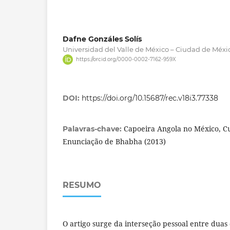
Dafne Gonzáles Solís
Universidad del Valle de México – Ciudad de Méxic
https://orcid.org/0000-0002-7162-959X
DOI:
https://doi.org/10.15687/rec.v18i3.77338
Capoeira Angola no México, Cu
Palavras-chave:
Enunciação de Bhabha (2013)
RESUMO
O artigo surge da interseção pessoal entre duas