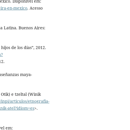
éxico. Disponível em:
eira-en-mexico
. Acesso
 Latina. Buenos Aires:
jos de los días”, 2012.
h?
12.
nseñanzas maya-
 Otik) e tzeltal (Winik
inpi/articulos/etnografia-
winik-atel?idiom=es
>.
vel em: