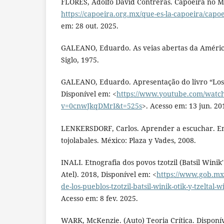
FLORES, Adolfo David Contreras. Capoeira no M
https://capoeira.org.mx/que-es-la-capoeira/capo
em: 28 out. 2025.
GALEANO, Eduardo. As veias abertas da América
Siglo, 1975.
GALEANO, Eduardo. Apresentação do livro “Los hi
Disponível em: <
https://www.youtube.com/watc
v=0cnwJkqDMrI&t=525s
>. Acesso em: 13 jun. 20
LENKERSDORF, Carlos. Aprender a escuchar. E
tojolabales. México: Plaza y Vades, 2008.
INALI. Etnografia dos povos tzotzil (Batsil Winik'
Atel). 2018, Disponível em: <
https://www.gob.mx/
de-los-pueblos-tzotzil-batsil-winik-otik-y-tzeltal-
Acesso em: 8 fev. 2025.
WARK, McKenzie. (Auto) Teoria Crítica. Disponí