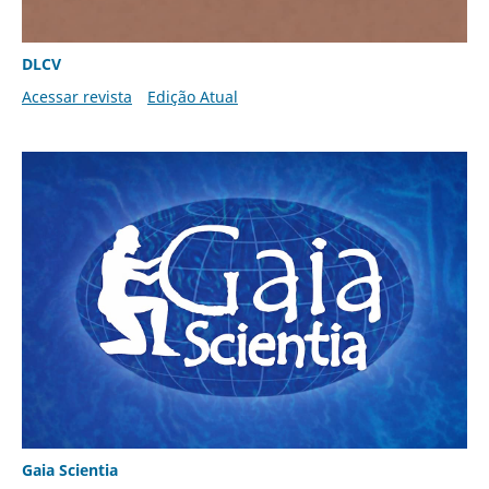
DLCV
Acessar revista
Edição Atual
Gaia Scientia