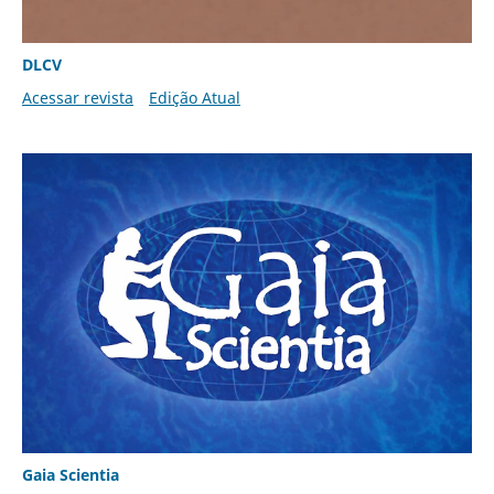
DLCV
Acessar revista
Edição Atual
Gaia Scientia