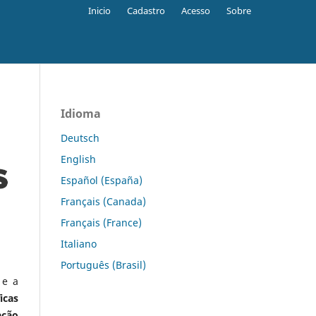
Inicio
Cadastro
Acesso
Sobre
Idioma
Deutsch
English
Español (España)
Français (Canada)
Français (France)
Italiano
Português (Brasil)
 e a
icas
ação