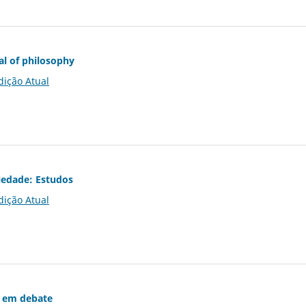
al of philosophy
dição Atual
iedade: Estudos
dição Atual
 em debate