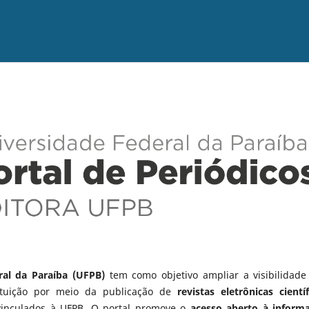
ral da Paraíba (UFPB)
tem como objetivo ampliar a visibilidade
tituição por meio da publicação de
revistas eletrônicas científ
vinculados à UFPB. O portal promove o
acesso aberto à inform