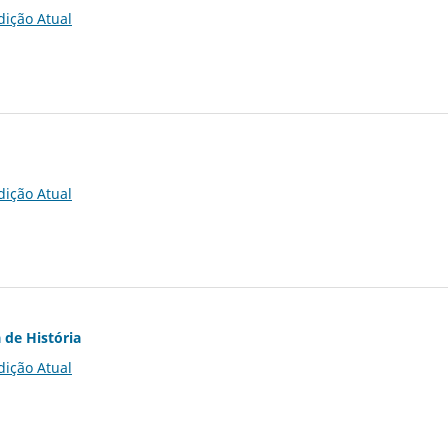
dição Atual
dição Atual
 de História
dição Atual