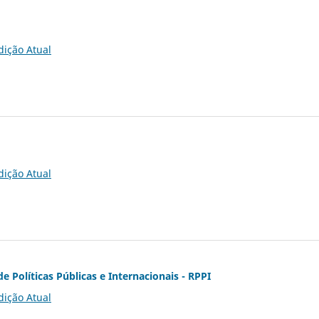
dição Atual
dição Atual
de Políticas Públicas e Internacionais - RPPI
dição Atual