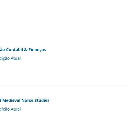
ção Contábil & Finanças
dição Atual
of Medieval Norse Studies
dição Atual