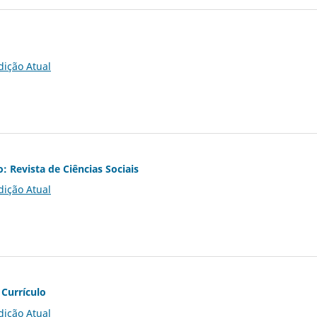
dição Atual
o: Revista de Ciências Sociais
dição Atual
 Currículo
dição Atual