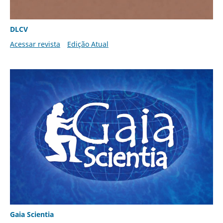
DLCV
Acessar revista
Edição Atual
Gaia Scientia