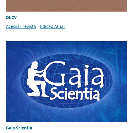
DLCV
Acessar revista
Edição Atual
Gaia Scientia