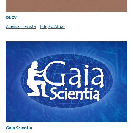
DLCV
Acessar revista
Edição Atual
Gaia Scientia