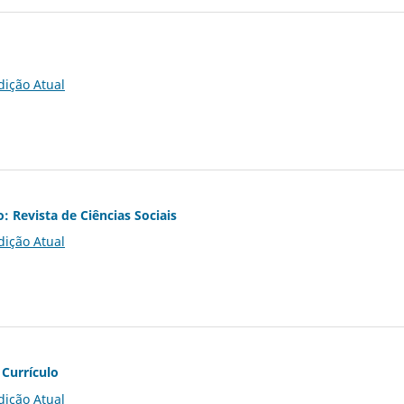
dição Atual
o: Revista de Ciências Sociais
dição Atual
 Currículo
dição Atual