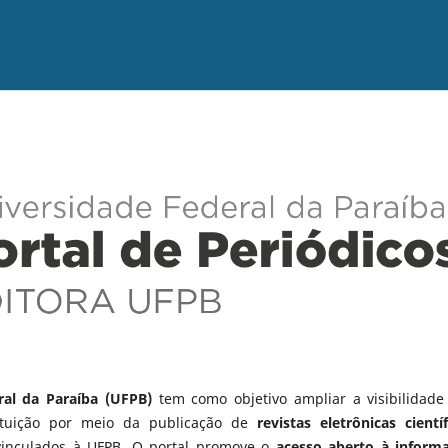
ral da Paraíba (UFPB)
tem como objetivo ampliar a visibilidade
tituição por meio da publicação de
revistas eletrônicas científ
vinculados à UFPB. O portal promove o
acesso aberto à inform