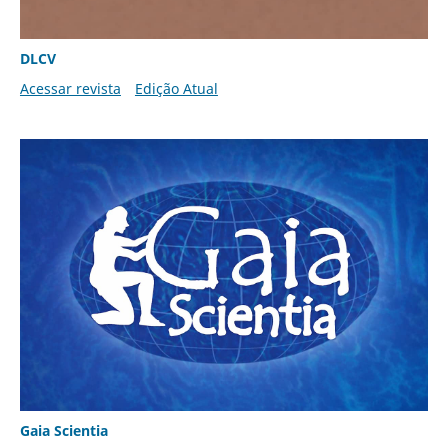
DLCV
Acessar revista
Edição Atual
Gaia Scientia