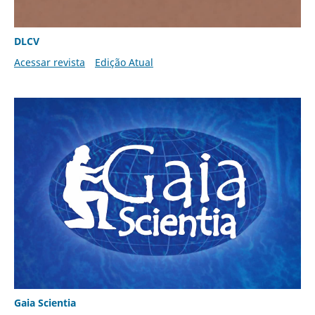
DLCV
Acessar revista
Edição Atual
Gaia Scientia