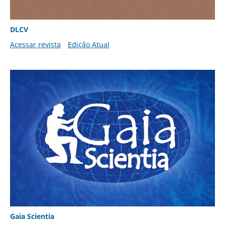
DLCV
Acessar revista
Edição Atual
Gaia Scientia