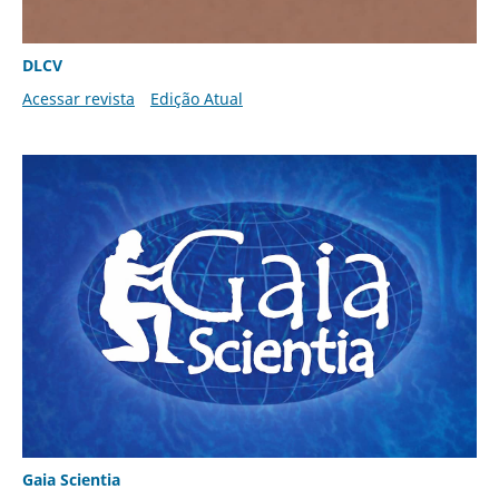
DLCV
Acessar revista
Edição Atual
Gaia Scientia