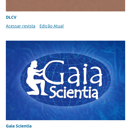
DLCV
Acessar revista
Edição Atual
Gaia Scientia