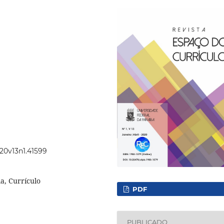
020v13n1.41599
la, Currículo
PDF
PUBLICADO