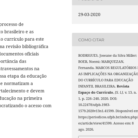
29-03-2020
 processo de
 brasileiro e as
o currículo para este
COMO CITAR
ma revisão bibliográfica
documentos oficiais
RODRIGUES, Joseane da Silva Miller;
portância das
BOER, Noemi; MARQUEZAN,
atravessamentos na
Fernanda. MARCOS REGULATÓRIOS 
AS IMPLICAÇÕES NA ORGANIZAÇÃ
ssa etapa da educação
DO CURRÍCULO PARA EDUCAÇÃO
que normatizam a
INFANTIL BRASILEIRA.
Revista
ortalecimento e devem
Espaço do Currículo
,
[S. l.]
, v. 13, n.
 educação na primeira
1, p. 226–240, 2020. DOI:
ocratizando o acesso com
10.22478/ufpb.1983-
1579.2020v13n1.41599. Disponível em
https://periodicos.ufpb.br/index.php/
ec/article/view/41599. Acesso em: 8
ago. 2026.