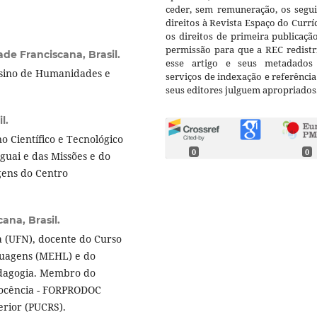
ceder, sem remuneração, os segui
direitos à Revista Espaço do Currí
os direitos de primeira publicaçã
permissão para que a REC redistr
ade Franciscana, Brasil.
esse artigo e seus metadados
nsino de Humanidades e
serviços de indexação e referênci
seus editores julguem apropriados
l.
 Científico e Tecnológico
0
0
guai e das Missões e do
ens do Centro
ana, Brasil.
a (UFN), docente do Curso
uagens (MEHL) e do
edagogia. Membro do
Docência - FORPRODOC
rior (PUCRS).