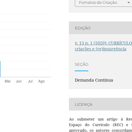
Fomatos de Citação
EDIÇÃO
v. 13 n. 1 (2020): CURRÍCULO
criações e (re)insurgência
SEÇÃO
Demanda Contínua
LICENÇA
Ao submeter um artigo à Rev
Espaço do Currículo (REC) e t
aprovado, os autores concorda