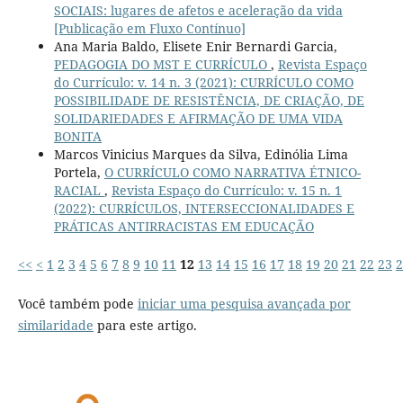
SOCIAIS: lugares de afetos e aceleração da vida
[Publicação em Fluxo Contínuo]
Ana Maria Baldo, Elisete Enir Bernardi Garcia,
PEDAGOGIA DO MST E CURRÍCULO
,
Revista Espaço
do Currículo: v. 14 n. 3 (2021): CURRÍCULO COMO
POSSIBILIDADE DE RESISTÊNCIA, DE CRIAÇÃO, DE
SOLIDARIEDADES E AFIRMAÇÃO DE UMA VIDA
BONITA
Marcos Vinicius Marques da Silva, Edinólia Lima
Portela,
O CURRÍCULO COMO NARRATIVA ÉTNICO-
RACIAL
,
Revista Espaço do Currículo: v. 15 n. 1
(2022): CURRÍCULOS, INTERSECCIONALIDADES E
PRÁTICAS ANTIRRACISTAS EM EDUCAÇÃO
<<
<
1
2
3
4
5
6
7
8
9
10
11
12
13
14
15
16
17
18
19
20
21
22
23
2
Você também pode
iniciar uma pesquisa avançada por
similaridade
para este artigo.