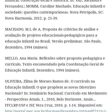
Infância: construção social e histórica. In: VAZ, Alexandre
Fernandez.; MOMM, Caroline Machado. Educação infantil e
sociedade: questões contemporâneas. Nova Petrópolis, SC:
Nova Harmonia, 2012. p. 21-39.
MACHADO, M.L de A. Proposta de critérios de análise e
avaliação de projetos educacionais-pedagógicos para a
educação infantil no Brasil. Versão preliminar. São Paulo,
dezembro, 1994 (mimeo).
MELLO. Ana Maria. Reflexões sobre proposta pedagógica e
currículo. Texto encomendado pela Coordenação Geral de
Educação Infantil. Dezembro, 1994 (mimeo).
OLIVEIRA, Zilma de Moraes Ramos de. O currículo na
Educação Infantil: O que propõem as novas Diretrizes
Nacionais? In: Seminário Nacional: Currículo em Movimento
- Perspectivas Atuais, 1., 2010, Belo Horizonte. Anais…
FFCLRP-USP e ISE Vera Cruz, 2010. p. 1-14. Disponível em:
http://portal.mec.gov.br/docman/dezembro-2010-pdf/7153-2-