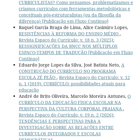
CURRICULISTAS? Como pensamos, problematizamos e
criamos currículos com ferramentas metodológicas e
conceituais pós-estruturalistas (ou da filosofia da
diferença) [Publicação em Fluxo Contínuo]
Raquel Garcia Braga de Lima, Alice Casimiro Lopes,
RESISTÊNCIAS À REFORMA DO ENSINO MÉDIO
,
Revista Espaço do Currículo: v. 18 n. 3 (2025):
RESSIGNIFICAÇÕES DA BNCC NOS MÚLTIPLOS
ESPAÇO-TEMPOS DE TRADUÇÃO [Publicação em Fluxo
Contínuo]
Eduardo Jorge Lopes da Silva, José Batista Neto,
A
CONSTRUÇÃO DO CURRÍCULO NO PROGRAMA
ESCOLA ZÉ PEÃO
,
Revista Espaço do Currículo: v. 12
n. 1 (2019): CURRÍCULO: possibilidades atuais para
educação
André de Brito Oliveira, Marcelo Moreira Antunes,
O
CURRÍCULO DA EDUCAÇÃO FISICA ESCOLAR NA
PERSPECTIVA DA CULTURA CORPORAL PRAIANA
,
Revista Espaço do Currículo: v. 19 n. 2 (2026):
TENDÊNCIAS E PERSPECTIVAS PARA A
INVESTIGAÇÃO SOBRE AS RELAÇÕES ENTRE
CURRÍCULOS INTEGRADOS E ESCOLAS
DEMOCRÁTICAS