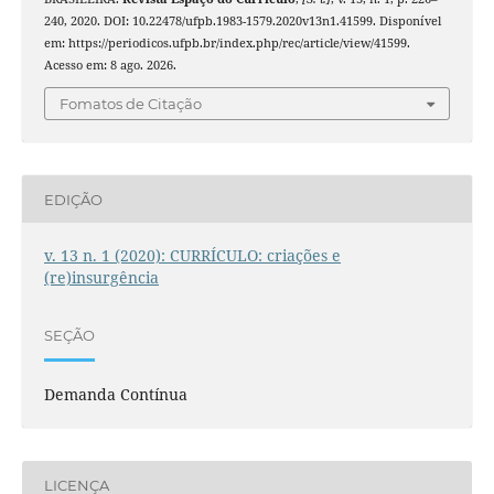
240, 2020. DOI: 10.22478/ufpb.1983-1579.2020v13n1.41599. Disponível
em: https://periodicos.ufpb.br/index.php/rec/article/view/41599.
Acesso em: 8 ago. 2026.
Fomatos de Citação
EDIÇÃO
v. 13 n. 1 (2020): CURRÍCULO: criações e
(re)insurgência
SEÇÃO
Demanda Contínua
LICENÇA