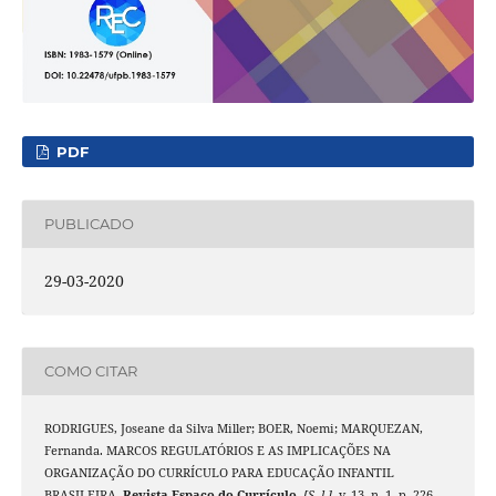
PDF
PUBLICADO
29-03-2020
COMO CITAR
RODRIGUES, Joseane da Silva Miller; BOER, Noemi; MARQUEZAN,
Fernanda. MARCOS REGULATÓRIOS E AS IMPLICAÇÕES NA
ORGANIZAÇÃO DO CURRÍCULO PARA EDUCAÇÃO INFANTIL
BRASILEIRA.
Revista Espaço do Currículo
,
[S. l.]
, v. 13, n. 1, p. 226–