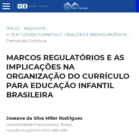
INÍCIO
/
ARQUIVOS
/
V. 13 N. 1 (2020): CURRÍCULO: CRIAÇÕES E (RE)INSURGÊNCIA
/
Demanda Contínua
MARCOS REGULATÓRIOS E AS
IMPLICAÇÕES NA
ORGANIZAÇÃO DO CURRÍCULO
PARA EDUCAÇÃO INFANTIL
BRASILEIRA
Joseane da Silva Miller Rodrigues
Universidade Franciscana, Brasil.
https://orcid.org/0000-0002-4689-2580