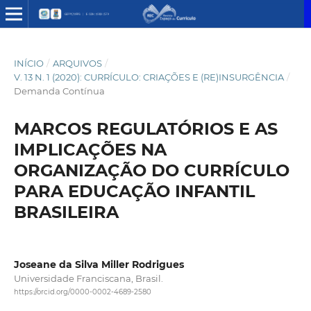
INÍCIO
/
ARQUIVOS
/
V. 13 N. 1 (2020): CURRÍCULO: CRIAÇÕES E (RE)INSURGÊNCIA
/
Demanda Contínua
MARCOS REGULATÓRIOS E AS
IMPLICAÇÕES NA
ORGANIZAÇÃO DO CURRÍCULO
PARA EDUCAÇÃO INFANTIL
BRASILEIRA
Joseane da Silva Miller Rodrigues
Universidade Franciscana, Brasil.
https://orcid.org/0000-0002-4689-2580