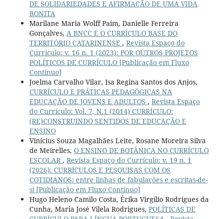
DE SOLIDARIEDADES E AFIRMAÇÃO DE UMA VIDA
BONITA
Marilane Maria Wolff Paim, Danielle Ferreira
Gonçalves,
A BNCC E O CURRÍCULO BASE DO
TERRITÓRIO CATARINENSE
,
Revista Espaço do
Currículo: v. 16 n. 1 (2023): POR OUTROS PROJETOS
POLÍTICOS DE CURRÍCULO [Publicação em Fluxo
Contínuo]
Joelma Carvalho Vilar, Isa Regina Santos dos Anjos,
CURRÍCULO E PRÁTICAS PEDAGÓGICAS NA
EDUCAÇÃO DE JOVENS E ADULTOS
,
Revista Espaço
do Currículo: Vol. 7, N.1 (2014) CURRÍCULO:
(RE)CONSTRUINDO SENTIDOS DE EDUCAÇÃO E
ENSINO
Vinicius Souza Magalhães Leite, Rosane Moreira Silva
de Meirelles,
O ENSINO DE BOTÂNICA NO CURRÍCULO
ESCOLAR
,
Revista Espaço do Currículo: v. 19 n. 1
(2026): CURRÍCULOS E PESQUISAS COM OS
COTIDIANOS: entre linhas de fabulações e escritas-de-
si [Publicação em Fluxo Contínuo]
Hugo Heleno Camilo Costa, Érika Virgílio Rodrigues da
Cunha, Maria José Vilela Rodrigues,
POLÍTICAS DE
CURRÍCULO PARA LÍNGUA PORTUGUESA
,
Revista