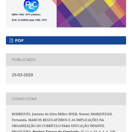
PDF
PUBLICADO
29-03-2020
COMO CITAR
RODRIGUES, Joseane da Silva Miller; BOER, Noemi; MARQUEZAN,
Fernanda. MARCOS REGULATÓRIOS E AS IMPLICAÇÕES NA
ORGANIZAÇÃO DO CURRÍCULO PARA EDUCAÇÃO INFANTIL
BRASILEIRA.
Revista Espaço do Currículo
,
[S. l.]
, v. 13, n. 1, p. 226–