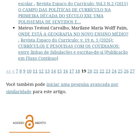
escolar
,
Revista Espaço do Currículo: Vol.3 N.2 (2011)
O CAMPO DAS POLÍTICAS DE CURRÍCULO NA
PRIMEIRA DÉCADA DO SÉCULO XXI: UMA
POLISSEMIA DE SENTIDOS E...
Mateus Testoni Carvalho, Marilane Maria Wolff Paim,
ONDE ESTÁ A GEOGRAFIA NO NOVO ENSINO MÉDIO?
,
Revista Espaço do Currículo: v. 19 n. 1 (2026):
CURRÍCULOS E PESQUISAS COM OS COTIDIANOS:
entre linhas de fabulações e escritas-de-si [Publicação
em Fluxo Contínuo]
<<
<
7
8
9
10
11
12
13
14
15
16
17
18
19
20
21
22
23
24
25
26
27
Você também pode
iniciar uma pesquisa avançada por
similaridade
para este artigo.