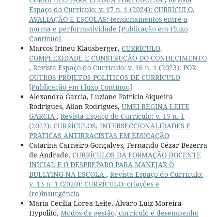
Espaço do Currículo: v. 17 n. 1 (2024): CURRICULO,
AVALIAÇÃO E ESCOLAS: tensionamentos entre a
norma e performatividade [Publicação em Fluxo
Contínuo]
Marcos Irineu Klausberger,
CURRÍCULO,
COMPLEXIDADE E CONSTRUÇÃO DO CONHECIMENTO
,
Revista Espaço do Currículo: v. 16 n. 1 (2023): POR
OUTROS PROJETOS POLÍTICOS DE CURRÍCULO
[Publicação em Fluxo Contínuo]
Alexandra Garcia, Luziane Patricio Siqueira
Rodrigues, Allan Rodrigues,
UMEI REGINA LEITE
GARCIA
,
Revista Espaço do Currículo: v. 15 n. 1
(2022): CURRÍCULOS, INTERSECCIONALIDADES E
PRÁTICAS ANTIRRACISTAS EM EDUCAÇÃO
Catarina Carneiro Gonçalves, Fernando Cézar Bezerra
de Andrade,
CURRÍCULOS DA FORMAÇÃO DOCENTE
INICIAL E O DESPREPARO PARA MANEJAR O
BULLYING NA ESCOLA
,
Revista Espaço do Currículo:
v. 13 n. 1 (2020): CURRÍCULO: criações e
(re)insurgência
Maria Cecília Lorea Leite, Álvaro Luiz Moreira
Hypolito,
Modos de gestão, currículo e desempenho