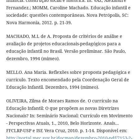
Infância: construção social e histórica. In: VAZ, Alexandre
Fernandez.; MOMM, Caroline Machado. Educação infantil e
sociedade: questões contemporâneas. Nova Petrópolis, SC:
Nova Harmonia, 2012. p. 21-39.
MACHADO, M.L de A. Proposta de critérios de análise e
avaliação de projetos educacionais-pedagógicos para a
educação infantil no Brasil. Versão preliminar. São Paulo,
dezembro, 1994 (mimeo).
MELLO. Ana Maria. Reflexões sobre proposta pedagógica e
currículo. Texto encomendado pela Coordenação Geral de
Educação Infantil. Dezembro, 1994 (mimeo).
OLIVEIRA, Zilma de Moraes Ramos de. O currículo na
Educação Infantil: O que propõem as novas Diretrizes
Nacionais? In: Seminário Nacional: Currículo em Movimento
- Perspectivas Atuais, 1., 2010, Belo Horizonte. Anais…
FFCLRP-USP e ISE Vera Cruz, 2010. p. 1-14. Disponível em:
http://portal.mec.gov.br/docman/dezembro-2010-pdf/7153-2-