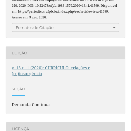
240, 2020. DOI: 10.22478/ufpb.1983-1579.2020v13n1.41599. Disponível
em: https://periodicos.ufpb.br/index.php/rec/article/view/41599.
Acesso em: 9 ago. 2026.
Fomatos de Citação
EDIÇÃO
v. 13 n. 1 (2020): CURRÍCULO: criações e
(re)insurgência
SEÇÃO
Demanda Contínua
LICENÇA