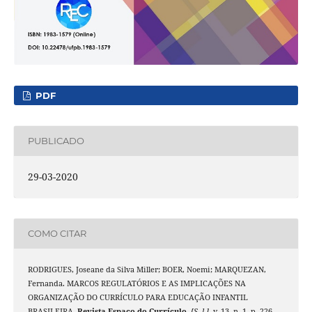
PDF
PUBLICADO
29-03-2020
COMO CITAR
RODRIGUES, Joseane da Silva Miller; BOER, Noemi; MARQUEZAN,
Fernanda. MARCOS REGULATÓRIOS E AS IMPLICAÇÕES NA
ORGANIZAÇÃO DO CURRÍCULO PARA EDUCAÇÃO INFANTIL
BRASILEIRA.
Revista Espaço do Currículo
,
[S. l.]
, v. 13, n. 1, p. 226–