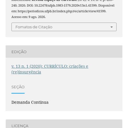
240, 2020. DOI: 10.22478/ufpb.1983-1579.2020v13n1.41599. Disponível
em: https://periodicos.ufpb.br/index.php/rec/article/view/41599.
Acesso em: 9 ago. 2026.
Fomatos de Citação
EDIÇÃO
v. 13 n. 1 (2020): CURRÍCULO: criações e
(re)insurgência
SEÇÃO
Demanda Contínua
LICENÇA