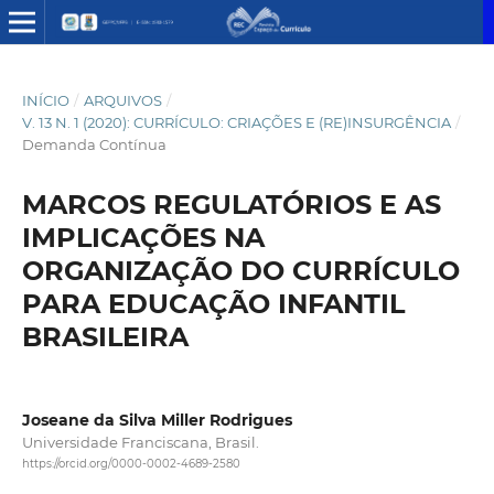
INÍCIO
/
ARQUIVOS
/
V. 13 N. 1 (2020): CURRÍCULO: CRIAÇÕES E (RE)INSURGÊNCIA
/
Demanda Contínua
MARCOS REGULATÓRIOS E AS
IMPLICAÇÕES NA
ORGANIZAÇÃO DO CURRÍCULO
PARA EDUCAÇÃO INFANTIL
BRASILEIRA
Joseane da Silva Miller Rodrigues
Universidade Franciscana, Brasil.
https://orcid.org/0000-0002-4689-2580