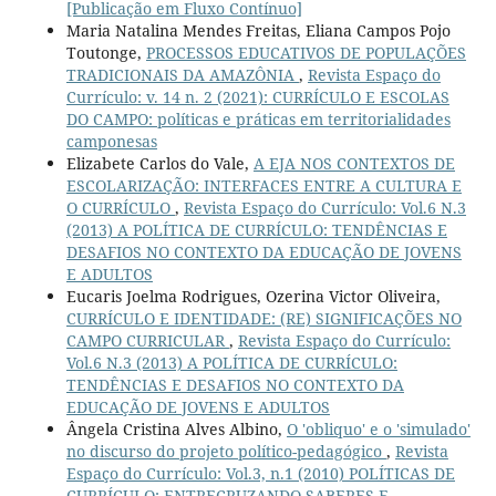
[Publicação em Fluxo Contínuo]
Maria Natalina Mendes Freitas, Eliana Campos Pojo
Toutonge,
PROCESSOS EDUCATIVOS DE POPULAÇÕES
TRADICIONAIS DA AMAZÔNIA
,
Revista Espaço do
Currículo: v. 14 n. 2 (2021): CURRÍCULO E ESCOLAS
DO CAMPO: políticas e práticas em territorialidades
camponesas
Elizabete Carlos do Vale,
A EJA NOS CONTEXTOS DE
ESCOLARIZAÇÃO: INTERFACES ENTRE A CULTURA E
O CURRÍCULO
,
Revista Espaço do Currículo: Vol.6 N.3
(2013) A POLÍTICA DE CURRÍCULO: TENDÊNCIAS E
DESAFIOS NO CONTEXTO DA EDUCAÇÃO DE JOVENS
E ADULTOS
Eucaris Joelma Rodrigues, Ozerina Victor Oliveira,
CURRÍCULO E IDENTIDADE: (RE) SIGNIFICAÇÕES NO
CAMPO CURRICULAR
,
Revista Espaço do Currículo:
Vol.6 N.3 (2013) A POLÍTICA DE CURRÍCULO:
TENDÊNCIAS E DESAFIOS NO CONTEXTO DA
EDUCAÇÃO DE JOVENS E ADULTOS
Ângela Cristina Alves Albino,
O 'obliquo' e o 'simulado'
no discurso do projeto político-pedagógico
,
Revista
Espaço do Currículo: Vol.3, n.1 (2010) POLÍTICAS DE
CURRÍCULO: ENTRECRUZANDO SABERES E