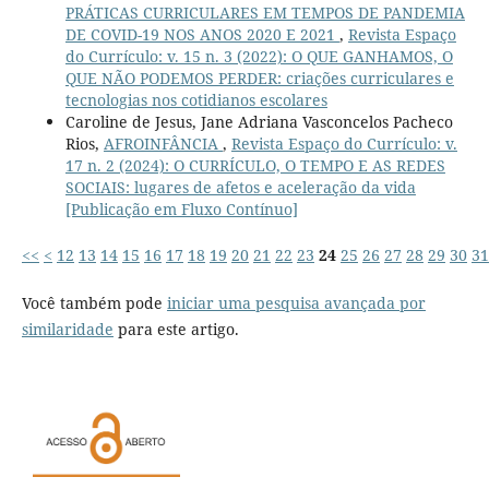
PRÁTICAS CURRICULARES EM TEMPOS DE PANDEMIA
DE COVID-19 NOS ANOS 2020 E 2021
,
Revista Espaço
do Currículo: v. 15 n. 3 (2022): O QUE GANHAMOS, O
QUE NÃO PODEMOS PERDER: criações curriculares e
tecnologias nos cotidianos escolares
Caroline de Jesus, Jane Adriana Vasconcelos Pacheco
Rios,
AFROINFÂNCIA
,
Revista Espaço do Currículo: v.
17 n. 2 (2024): O CURRÍCULO, O TEMPO E AS REDES
SOCIAIS: lugares de afetos e aceleração da vida
[Publicação em Fluxo Contínuo]
<<
<
12
13
14
15
16
17
18
19
20
21
22
23
24
25
26
27
28
29
30
31
Você também pode
iniciar uma pesquisa avançada por
similaridade
para este artigo.