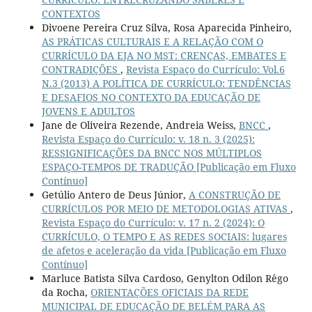
CONTEXTOS
Divoene Pereira Cruz Silva, Rosa Aparecida Pinheiro,
AS PRÁTICAS CULTURAIS E A RELAÇÃO COM O
CURRÍCULO DA EJA NO MST: CRENÇAS, EMBATES E
CONTRADIÇÕES
,
Revista Espaço do Currículo: Vol.6
N.3 (2013) A POLÍTICA DE CURRÍCULO: TENDÊNCIAS
E DESAFIOS NO CONTEXTO DA EDUCAÇÃO DE
JOVENS E ADULTOS
Jane de Oliveira Rezende, Andreia Weiss,
BNCC
,
Revista Espaço do Currículo: v. 18 n. 3 (2025):
RESSIGNIFICAÇÕES DA BNCC NOS MÚLTIPLOS
ESPAÇO-TEMPOS DE TRADUÇÃO [Publicação em Fluxo
Contínuo]
Getúlio Antero de Deus Júnior,
A CONSTRUÇÃO DE
CURRÍCULOS POR MEIO DE METODOLOGIAS ATIVAS
,
Revista Espaço do Currículo: v. 17 n. 2 (2024): O
CURRÍCULO, O TEMPO E AS REDES SOCIAIS: lugares
de afetos e aceleração da vida [Publicação em Fluxo
Contínuo]
Marluce Batista Silva Cardoso, Genylton Odilon Rêgo
da Rocha,
ORIENTAÇÕES OFICIAIS DA REDE
MUNICIPAL DE EDUCAÇÃO DE BELÉM PARA AS