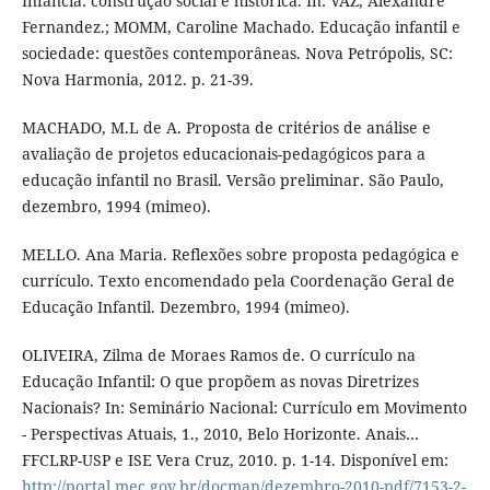
Infância: construção social e histórica. In: VAZ, Alexandre
Fernandez.; MOMM, Caroline Machado. Educação infantil e
sociedade: questões contemporâneas. Nova Petrópolis, SC:
Nova Harmonia, 2012. p. 21-39.
MACHADO, M.L de A. Proposta de critérios de análise e
avaliação de projetos educacionais-pedagógicos para a
educação infantil no Brasil. Versão preliminar. São Paulo,
dezembro, 1994 (mimeo).
MELLO. Ana Maria. Reflexões sobre proposta pedagógica e
currículo. Texto encomendado pela Coordenação Geral de
Educação Infantil. Dezembro, 1994 (mimeo).
OLIVEIRA, Zilma de Moraes Ramos de. O currículo na
Educação Infantil: O que propõem as novas Diretrizes
Nacionais? In: Seminário Nacional: Currículo em Movimento
- Perspectivas Atuais, 1., 2010, Belo Horizonte. Anais…
FFCLRP-USP e ISE Vera Cruz, 2010. p. 1-14. Disponível em:
http://portal.mec.gov.br/docman/dezembro-2010-pdf/7153-2-