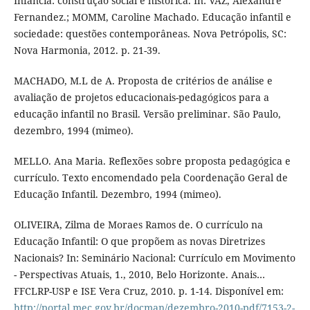
Infância: construção social e histórica. In: VAZ, Alexandre
Fernandez.; MOMM, Caroline Machado. Educação infantil e
sociedade: questões contemporâneas. Nova Petrópolis, SC:
Nova Harmonia, 2012. p. 21-39.
MACHADO, M.L de A. Proposta de critérios de análise e
avaliação de projetos educacionais-pedagógicos para a
educação infantil no Brasil. Versão preliminar. São Paulo,
dezembro, 1994 (mimeo).
MELLO. Ana Maria. Reflexões sobre proposta pedagógica e
currículo. Texto encomendado pela Coordenação Geral de
Educação Infantil. Dezembro, 1994 (mimeo).
OLIVEIRA, Zilma de Moraes Ramos de. O currículo na
Educação Infantil: O que propõem as novas Diretrizes
Nacionais? In: Seminário Nacional: Currículo em Movimento
- Perspectivas Atuais, 1., 2010, Belo Horizonte. Anais…
FFCLRP-USP e ISE Vera Cruz, 2010. p. 1-14. Disponível em:
http://portal.mec.gov.br/docman/dezembro-2010-pdf/7153-2-