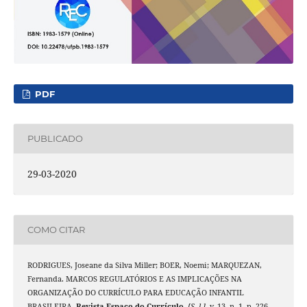
PDF
PUBLICADO
29-03-2020
COMO CITAR
RODRIGUES, Joseane da Silva Miller; BOER, Noemi; MARQUEZAN,
Fernanda. MARCOS REGULATÓRIOS E AS IMPLICAÇÕES NA
ORGANIZAÇÃO DO CURRÍCULO PARA EDUCAÇÃO INFANTIL
BRASILEIRA.
Revista Espaço do Currículo
,
[S. l.]
, v. 13, n. 1, p. 226–