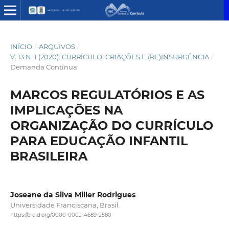
INÍCIO
/
ARQUIVOS
/
V. 13 N. 1 (2020): CURRÍCULO: CRIAÇÕES E (RE)INSURGÊNCIA
/
Demanda Contínua
MARCOS REGULATÓRIOS E AS
IMPLICAÇÕES NA
ORGANIZAÇÃO DO CURRÍCULO
PARA EDUCAÇÃO INFANTIL
BRASILEIRA
Joseane da Silva Miller Rodrigues
Universidade Franciscana, Brasil.
https://orcid.org/0000-0002-4689-2580