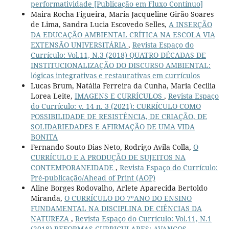
performatividade [Publicação em Fluxo Contínuo]
Maira Rocha Figueira, Maria Jacqueline Girão Soares
de Lima, Sandra Lucia Escovedo Selles,
A INSERÇÃO
DA EDUCAÇÃO AMBIENTAL CRÍTICA NA ESCOLA VIA
EXTENSÃO UNIVERSITÁRIA
,
Revista Espaço do
Currículo: Vol.11, N.3 (2018) QUATRO DÉCADAS DE
INSTITUCIONALIZAÇÃO DO DISCURSO AMBIENTAL:
lógicas integrativas e restaurativas em currículos
Lucas Brum, Natália Ferreira da Cunha, Maria Cecilia
Lorea Leite,
IMAGENS E CURRÍCULOS
,
Revista Espaço
do Currículo: v. 14 n. 3 (2021): CURRÍCULO COMO
POSSIBILIDADE DE RESISTÊNCIA, DE CRIAÇÃO, DE
SOLIDARIEDADES E AFIRMAÇÃO DE UMA VIDA
BONITA
Fernando Souto Dias Neto, Rodrigo Avila Colla,
O
CURRÍCULO E A PRODUÇÃO DE SUJEITOS NA
CONTEMPORANEIDADE
,
Revista Espaço do Currículo:
Pré-publicação/Ahead of Print (AOP)
Aline Borges Rodovalho, Arlete Aparecida Bertoldo
Miranda,
O CURRÍCULO DO 7ºANO DO ENSINO
FUNDAMENTAL NA DISCIPLINA DE CIÊNCIAS DA
NATUREZA
,
Revista Espaço do Currículo: Vol.11, N.1
(2018) REFORMAS CURRICULARES: AVANÇOS,