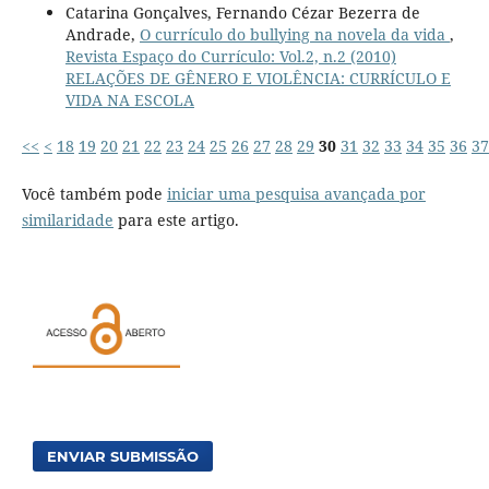
Catarina Gonçalves, Fernando Cézar Bezerra de
Andrade,
O currículo do bullying na novela da vida
,
Revista Espaço do Currículo: Vol.2, n.2 (2010)
RELAÇÕES DE GÊNERO E VIOLÊNCIA: CURRÍCULO E
VIDA NA ESCOLA
<<
<
18
19
20
21
22
23
24
25
26
27
28
29
30
31
32
33
34
35
36
37
Você também pode
iniciar uma pesquisa avançada por
similaridade
para este artigo.
ENVIAR SUBMISSÃO