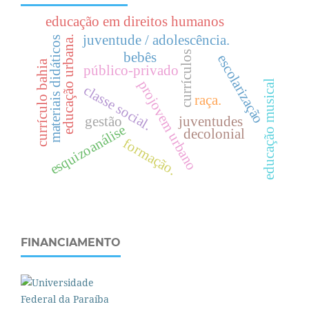
educação em direitos humanos
juventude / adolescência.
.
materiais didáticos
currículos
bebês
escolarização
currículo bahia
público-privado
e
d
u
c
a
ç
ã
o
u
r
b
a
n
a
educação musical
projovem urbano
c
l
a
s
s
e
o
c
i
a
l
raça.
s
.
gestão
juventudes
esquizoanálise
decolonial
formação.
FINANCIAMENTO