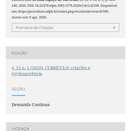
240, 2020. DOI: 10.22478/ufpb.1983-1579.2020v13n1.41599. Disponível
em: https://periodicos.ufpb.br/index.php/rec/article/view/41599.
Acesso em: 9 ago. 2026.
Fomatos de Citação
EDIÇÃO
v. 13 n. 1 (2020): CURRÍCULO: criações e
(re)insurgência
SEÇÃO
Demanda Contínua
LICENÇA