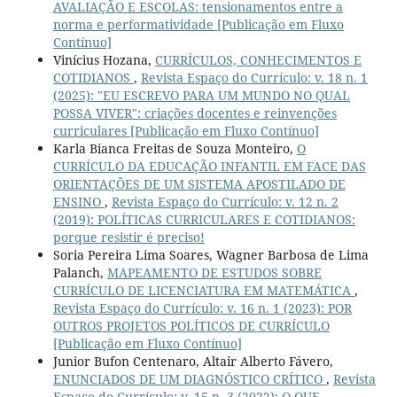
AVALIAÇÃO E ESCOLAS: tensionamentos entre a
norma e performatividade [Publicação em Fluxo
Contínuo]
Vinícius Hozana,
CURRÍCULOS, CONHECIMENTOS E
COTIDIANOS
,
Revista Espaço do Currículo: v. 18 n. 1
(2025): "EU ESCREVO PARA UM MUNDO NO QUAL
POSSA VIVER": criações docentes e reinvenções
curriculares [Publicação em Fluxo Contínuo]
Karla Bianca Freitas de Souza Monteiro,
O
CURRÍCULO DA EDUCAÇÃO INFANTIL EM FACE DAS
ORIENTAÇÕES DE UM SISTEMA APOSTILADO DE
ENSINO
,
Revista Espaço do Currículo: v. 12 n. 2
(2019): POLÍTICAS CURRICULARES E COTIDIANOS:
porque resistir é preciso!
Soria Pereira Lima Soares, Wagner Barbosa de Lima
Palanch,
MAPEAMENTO DE ESTUDOS SOBRE
CURRÍCULO DE LICENCIATURA EM MATEMÁTICA
,
Revista Espaço do Currículo: v. 16 n. 1 (2023): POR
OUTROS PROJETOS POLÍTICOS DE CURRÍCULO
[Publicação em Fluxo Contínuo]
Junior Bufon Centenaro, Altair Alberto Fávero,
ENUNCIADOS DE UM DIAGNÓSTICO CRÍTICO
,
Revista
Espaço do Currículo: v. 15 n. 3 (2022): O QUE