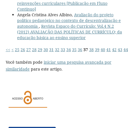
reinvenções curriculares [Publicação em Fluxo
Contínuo]
Angela Cristina Alves Albino,
Avaliação do projeto
político pedagógico no contexto de descentralização e
autonomia
,
Revista Espaço do Currículo: Vol.4 N.2
(2012) AVALIAÇÃO DAS POLÍTICAS DE CURRÍCULO; da
educação básica ao ensino superior
<<
<
25
26
27
28
29
30
31
32
33
34
35
36
37
38
39
40
41
42
43
44
Você também pode
iniciar uma pesquisa avançada por
similaridade
para este artigo.