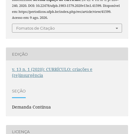
240, 2020. DOI: 10.22478/ufpb.1983-1579.2020v13n1.41599. Disponível
em: https://periodicos.ufpb.br/index.php/rec/article/view/41599.
Acesso em: 9 ago. 2026.
Fomatos de Citação
EDIÇÃO
v. 13 n. 1 (2020): CURRÍCULO: criações e
(re)insurgência
SEÇÃO
Demanda Contínua
LICENÇA