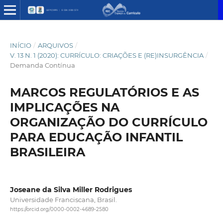
INÍCIO
/
ARQUIVOS
/
V. 13 N. 1 (2020): CURRÍCULO: CRIAÇÕES E (RE)INSURGÊNCIA
/
Demanda Contínua
MARCOS REGULATÓRIOS E AS
IMPLICAÇÕES NA
ORGANIZAÇÃO DO CURRÍCULO
PARA EDUCAÇÃO INFANTIL
BRASILEIRA
Joseane da Silva Miller Rodrigues
Universidade Franciscana, Brasil.
https://orcid.org/0000-0002-4689-2580