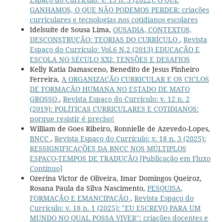
GANHAMOS, O QUE NÃO PODEMOS PERDER: criações
curriculares e tecnologias nos cotidianos escolares
Idelsuite de Sousa Lima,
OUSADIA, CONTEXTOS,
DESCONSTRUÇÃO: TEORIAS DO CURRÍCULO
,
Revista
Espaço do Currículo: Vol.6 N.2 (2013) EDUCAÇÃO E
ESCOLA NO SÉCULO XXI: TENSÕES E DESAFIOS
Kelly Katia Damasceno, Benedito de Jesus Pinheiro
Ferreira,
A ORGANIZAÇÃO CURRICULAR E OS CICLOS
DE FORMAÇÃO HUMANA NO ESTADO DE MATO
GROSSO
,
Revista Espaço do Currículo: v. 12 n. 2
(2019): POLÍTICAS CURRICULARES E COTIDIANOS:
porque resistir é preciso!
William de Goes Ribeiro, Ronnielle de Azevedo-Lopes,
BNCC
,
Revista Espaço do Currículo: v. 18 n. 3 (2025):
RESSIGNIFICAÇÕES DA BNCC NOS MÚLTIPLOS
ESPAÇO-TEMPOS DE TRADUÇÃO [Publicação em Fluxo
Contínuo]
Ozerina Victor de Oliveira, Imar Domingos Queiroz,
Rosana Paula da Silva Nascimento,
PESQUISA,
FORMAÇÃO E EMANCIPAÇÃO
,
Revista Espaço do
Currículo: v. 18 n. 1 (2025): "EU ESCREVO PARA UM
MUNDO NO QUAL POSSA VIVER": criações docentes e