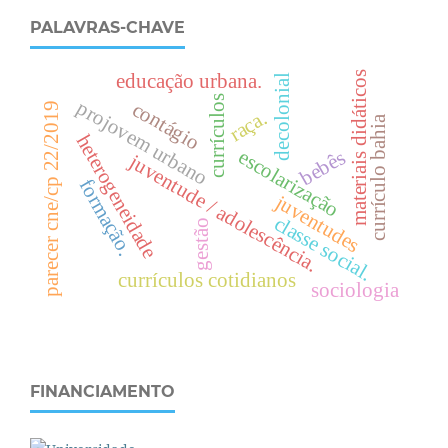
PALAVRAS-CHAVE
educação urbana.
materiais didáticos
decolonial
currículos
projovem urbano
contágio
parecer cne/cp 22/2019
raça.
currículo bahia
heterogeneidade
escolarização
bebês
juventude / adolescência.
formação.
juventudes
c
l
a
s
s
e
o
c
i
a
l
gestão
s
.
currículos cotidianos
sociologia
FINANCIAMENTO