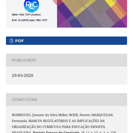
PDF
PUBLICADO
29-03-2020
COMO CITAR
RODRIGUES, Joseane da Silva Miller; BOER, Noemi; MARQUEZAN,
Fernanda. MARCOS REGULATÓRIOS E AS IMPLICAÇÕES NA
ORGANIZAÇÃO DO CURRÍCULO PARA EDUCAÇÃO INFANTIL
BRASILEIRA.
Revista Espaço do Currículo
,
[S. l.]
, v. 13, n. 1, p. 226–