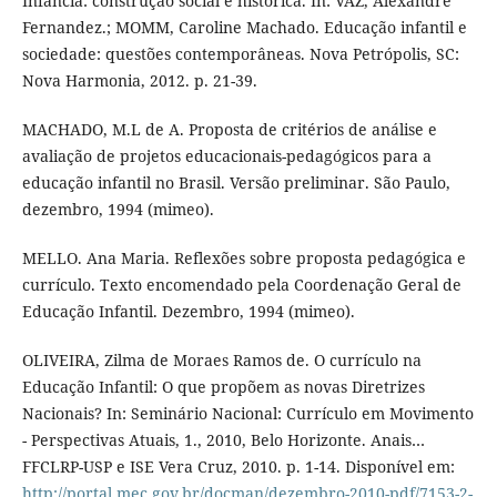
Infância: construção social e histórica. In: VAZ, Alexandre
Fernandez.; MOMM, Caroline Machado. Educação infantil e
sociedade: questões contemporâneas. Nova Petrópolis, SC:
Nova Harmonia, 2012. p. 21-39.
MACHADO, M.L de A. Proposta de critérios de análise e
avaliação de projetos educacionais-pedagógicos para a
educação infantil no Brasil. Versão preliminar. São Paulo,
dezembro, 1994 (mimeo).
MELLO. Ana Maria. Reflexões sobre proposta pedagógica e
currículo. Texto encomendado pela Coordenação Geral de
Educação Infantil. Dezembro, 1994 (mimeo).
OLIVEIRA, Zilma de Moraes Ramos de. O currículo na
Educação Infantil: O que propõem as novas Diretrizes
Nacionais? In: Seminário Nacional: Currículo em Movimento
- Perspectivas Atuais, 1., 2010, Belo Horizonte. Anais…
FFCLRP-USP e ISE Vera Cruz, 2010. p. 1-14. Disponível em:
http://portal.mec.gov.br/docman/dezembro-2010-pdf/7153-2-