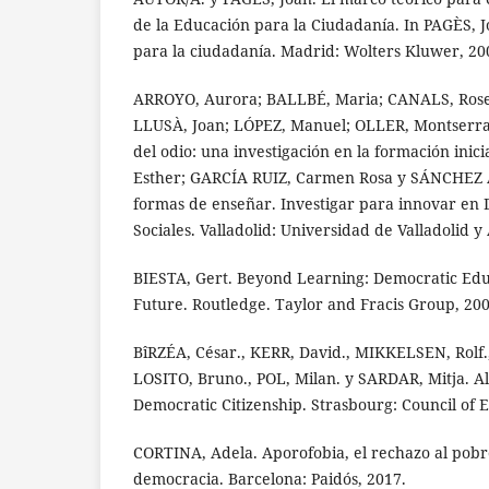
de la Educación para la Ciudadanía. In PAGÈS,
para la ciudadanía. Madrid: Wolters Kluwer, 20
ARROYO, Aurora; BALLBÉ, Maria; CANALS, Rose
LLUSÀ, Joan; LÓPEZ, Manuel; OLLER, Montserrat
del odio: una investigación en la formación inic
Esther; GARCÍA RUIZ, Carmen Rosa y SÁNCHEZ 
formas de enseñar. Investigar para innovar en D
Sociales. Valladolid: Universidad de Valladolid 
BIESTA, Gert. Beyond Learning: Democratic Ed
Future. Routledge. Taylor and Fracis Group, 200
BîRZÉA, César., KERR, David., MIKKELSEN, Rolf.
LOSITO, Bruno., POL, Milan. y SARDAR, Mitja. A
Democratic Citizenship. Strasbourg: Council of 
CORTINA, Adela. Aporofobia, el rechazo al pobre
democracia. Barcelona: Paidós, 2017.