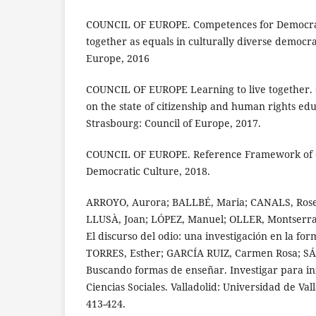
COUNCIL OF EUROPE. Competences for Democrat
together as equals in culturally diverse democrat
Europe, 2016
COUNCIL OF EUROPE Learning to live together. 
on the state of citizenship and human rights ed
Strasbourg: Council of Europe, 2017.
COUNCIL OF EUROPE. Reference Framework of 
Democratic Culture, 2018.
ARROYO, Aurora; BALLBÉ, Maria; CANALS, Rose
LLUSÀ, Joan; LÓPEZ, Manuel; OLLER, Montserr
El discurso del odio: una investigación en la for
TORRES, Esther; GARCÍA RUIZ, Carmen Rosa; S
Buscando formas de enseñar. Investigar para in
Ciencias Sociales. Valladolid: Universidad de Va
413-424.