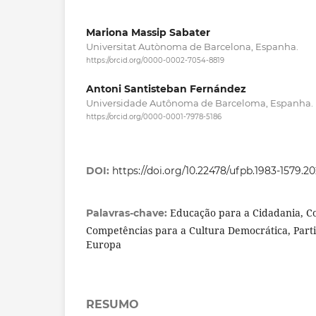
Mariona Massip Sabater
Universitat Autònoma de Barcelona, Espanha.
https://orcid.org/0000-0002-7054-8819
Antoni Santisteban Fernández
Universidade Autônoma de Barceloma, Espanha.
https://orcid.org/0000-0001-7978-5186
DOI:
https://doi.org/10.22478/ufpb.1983-1579.2
Educação para a Cidadania, C
Palavras-chave:
Competências para a Cultura Democrática, Part
Europa
RESUMO