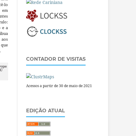
ê-lo
m em
ntes
culo:
o e a
ibua
 aos
a que
.
CONTADOR DE VISITAS
Acessos a partir de 30 de maio de 2021
EDIÇÃO ATUAL