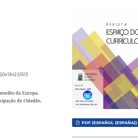
020v13n2.51513
onselho da Europa,
icipação do Cidadão,
PDF (ESPAÑOL (ESPAÑA))