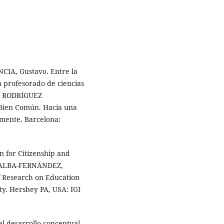
IA, Gustavo. Entre la
n profesorado de ciencias
. y RODRÍGUEZ
Bien Común. Hacia una
lmente. Barcelona:
for Citizenship and
DE ALBA-FERNÁNDEZ,
 Research on Education
ity. Hershey PA, USA: IGI
el desarrollo conceptual