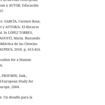
 Joan y AUTOR. Educación
07.
r; GARCÍA, Carmen Rosa;
 y AUTOR/A. El discurso
ial. In LÓPEZ TORRES,
AGUSTÍ, María. Buscando
idáctica de las Ciencias
y AUPDCS, 2018. p. 413-424.
ucation for a Human
6.
, FROUMIN, Isak.,
ll-European Study for
Europe, 2004.
. Un desafío para la