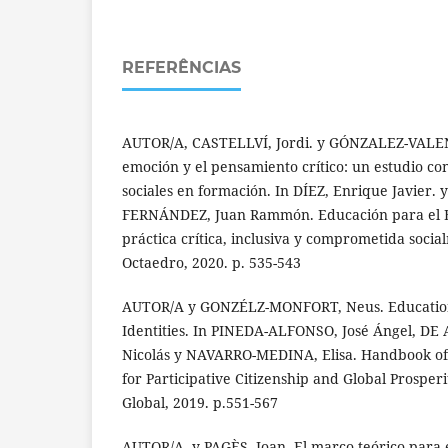
REFERÊNCIAS
AUTOR/A, CASTELLVÍ, Jordi. y GÓNZALEZ-VALENC
emoción y el pensamiento crítico: un estudio co
sociales en formación. In DÍEZ, Enrique Javier
FERNÁNDEZ, Juan Rammón. Educación para el 
práctica crítica, inclusiva y comprometida socia
Octaedro, 2020. p. 535-543
AUTOR/A y GONZÉLZ-MONFORT, Neus. Education 
Identities. In PINEDA-ALFONSO, José Ángel, 
Nicolás y NAVARRO-MEDINA, Elisa. Handbook of
for Participative Citizenship and Global Prosper
Global, 2019. p.551-567
AUTOR/A. y PAGÈS, Joan. El marco teórico para 