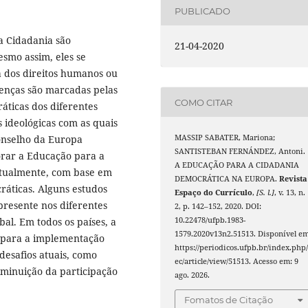
PUBLICADO
a Cidadania são
21-04-2020
smo assim, eles se
 dos direitos humanos ou
renças são marcadas pelas
COMO CITAR
ráticas dos diferentes
 ideológicas com as quais
onselho da Europa
MASSIP SABATER, Mariona;
SANTISTEBAN FERNÁNDEZ, Antoni.
orar a Educação para a
A EDUCAÇÃO PARA A CIDADANIA
 atualmente, com base em
DEMOCRÁTICA NA EUROPA.
Revista
áticas. Alguns estudos
Espaço do Currículo
,
[S. l.]
, v. 13, n.
presente nos diferentes
2, p. 142–152, 2020. DOI:
al. Em todos os países, a
10.22478/ufpb.1983-
1579.2020v13n2.51513. Disponível em
 para a implementação
https://periodicos.ufpb.br/index.php/
esafios atuais, como
ec/article/view/51513. Acesso em: 9
iminuição da participação
ago. 2026.
Fomatos de Citação