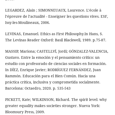
LEGARDEZ, Alain ; SIMONNEUAUX, Laurence. L’école à
l’épreuve de l’actualité - Enseigner les questions vives. ESF,
Issy-les-Moulineaux, 2006.
LEVINAS, Emanuel. Ethics as First Philosophy.In Hans, S.
The Levinas Reader Oxford: Basil Blackwell, 1989. p.75-87.
MASSIP, Mariona; CASTELLVÍ, Jordi; GÓNZALEZ-VALENCIA,
Gustavo. Entre la emoción y el pensamiento crítico: un
estudio con profesorado de ciencias sociales en formación.
In DÍEZ, Enrique Javier; RODRÍGUEZ FERNÁNDEZ, Juan
Rammón. Educación para el Bien Común. Hacia una
práctica crítica, inclusiva y comprometida socialmente.
Barcelona: Octaedro, 2020. p. 535-543
PICKETT, Kate; WILKINSON, Richard. The spirit level: why
greater equality makes societies stronger. Nueva York:
Bloomsury Press, 2009.