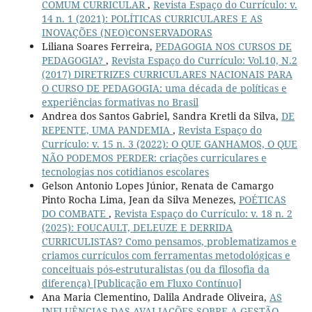
COMUM CURRICULAR
,
Revista Espaço do Currículo: v.
14 n. 1 (2021): POLÍTICAS CURRICULARES E AS
INOVAÇÕES (NEO)CONSERVADORAS
Liliana Soares Ferreira,
PEDAGOGIA NOS CURSOS DE
PEDAGOGIA?
,
Revista Espaço do Currículo: Vol.10, N.2
(2017) DIRETRIZES CURRICULARES NACIONAIS PARA
O CURSO DE PEDAGOGIA: uma década de políticas e
experiências formativas no Brasil
Andrea dos Santos Gabriel, Sandra Kretli da Silva,
DE
REPENTE, UMA PANDEMIA
,
Revista Espaço do
Currículo: v. 15 n. 3 (2022): O QUE GANHAMOS, O QUE
NÃO PODEMOS PERDER: criações curriculares e
tecnologias nos cotidianos escolares
Gelson Antonio Lopes Júnior, Renata de Camargo
Pinto Rocha Lima, Jean da Silva Menezes,
POÉTICAS
DO COMBATE
,
Revista Espaço do Currículo: v. 18 n. 2
(2025): FOUCAULT, DELEUZE E DERRIDA
CURRICULISTAS? Como pensamos, problematizamos e
criamos currículos com ferramentas metodológicas e
conceituais pós-estruturalistas (ou da filosofia da
diferença) [Publicação em Fluxo Contínuo]
Ana Maria Clementino, Dalila Andrade Oliveira,
AS
INFLUÊNCIAS DAS AVALIAÇÕES SOBRE A GESTÃO