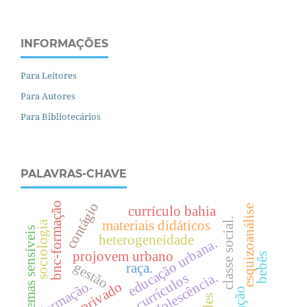
INFORMAÇÕES
Para Leitores
Para Autores
Para Bibliotecários
PALAVRAS-CHAVE
contágio
bnc-formação
esquizoanálise
currículo bahia
.
materiais didáticos
sociologia
temas sensíveis
heterogeneidade
.
projovem urbano
bebês
c
l
a
s
s
e
s
o
c
i
a
l
e
d
u
c
a
ç
ã
o
u
r
b
a
n
a
gestão
raça.
currículos
formação.