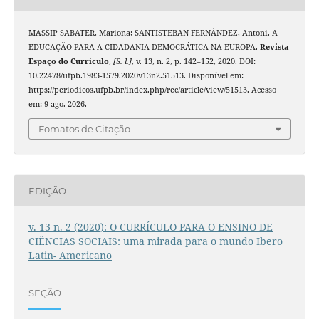
MASSIP SABATER, Mariona; SANTISTEBAN FERNÁNDEZ, Antoni. A
EDUCAÇÃO PARA A CIDADANIA DEMOCRÁTICA NA EUROPA.
Revista
Espaço do Currículo
,
[S. l.]
, v. 13, n. 2, p. 142–152, 2020. DOI:
10.22478/ufpb.1983-1579.2020v13n2.51513. Disponível em:
https://periodicos.ufpb.br/index.php/rec/article/view/51513. Acesso
em: 9 ago. 2026.
Fomatos de Citação
EDIÇÃO
v. 13 n. 2 (2020): O CURRÍCULO PARA O ENSINO DE
CIÊNCIAS SOCIAIS: uma mirada para o mundo Ibero
Latin- Americano
SEÇÃO