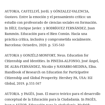
AUTOR/A, CASTELLVÍ, Jordi. y GÓNZALEZ-VALENCIA,
Gustavo. Entre la emoción y el pensamiento crítico: un
estudio con profesorado de ciencias sociales en formación.
In DÍEZ, Enrique Javier. y RODRÍGUEZ FERNÁNDEZ, Juan
Rammón. Educación para el Bien Común. Hacia una
práctica crítica, inclusiva y comprometida socialmente.
Barcelona: Octaedro, 2020. p. 535-543
AUTOR/A y GONZÉLZ-MONFORT, Neus. Education for
Citizenship and Identities. In PINEDA-ALFONSO, José Ángel,
DE ALBA-FERNÁNDEZ, Nicolás y NAVARRO-MEDINA, Elisa.
Handbook of Research on Education for Participative
Citizenship and Global Prosperity. Hershey PA, USA: IGI
Global, 2019. p.551-567
AUTOR/A. y PAGÈS, Joan. El marco teórico para el desarrollo
conceptual de la Educación para la Ciudadanía. In PAGÈS,
Joan y AUTOR. Educación para la ciudadanía. Madrid: