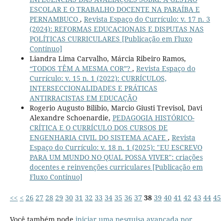
ESCOLAR E O TRABALHO DOCENTE NA PARAÍBA E
PERNAMBUCO
,
Revista Espaço do Currículo: v. 17 n. 3
(2024): REFORMAS EDUCACIONAIS E DISPUTAS NAS
POLÍTICAS CURRICULARES [Publicação em Fluxo
Contínuo]
Liandra Lima Carvalho, Márcia Ribeiro Ramos,
“TODOS TÊM A MESMA COR”?
,
Revista Espaço do
Currículo: v. 15 n. 1 (2022): CURRÍCULOS,
INTERSECCIONALIDADES E PRÁTICAS
ANTIRRACISTAS EM EDUCAÇÃO
Rogerio Augusto Bilibio, Marcio Giusti Trevisol, Davi
Alexandre Schoenardie,
PEDAGOGIA HISTÓRICO-
CRÍTICA E O CURRÍCULO DOS CURSOS DE
ENGENHARIA CIVIL DO SISTEMA ACAFE
,
Revista
Espaço do Currículo: v. 18 n. 1 (2025): "EU ESCREVO
PARA UM MUNDO NO QUAL POSSA VIVER": criações
docentes e reinvenções curriculares [Publicação em
Fluxo Contínuo]
<<
<
26
27
28
29
30
31
32
33
34
35
36
37
38
39
40
41
42
43
44
45
Você também pode
iniciar uma pesquisa avançada por