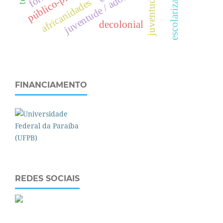
juventude / adolescência.
público-privado
escolarização
juventudes
africanidades
decolonial
FINANCIAMENTO
REDES SOCIAIS