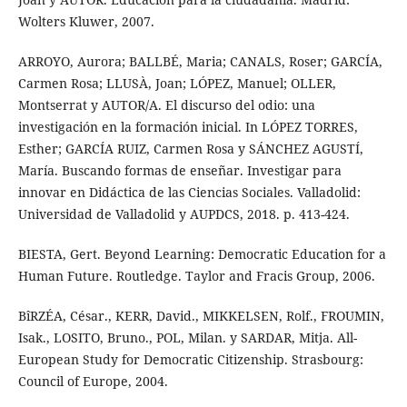
Wolters Kluwer, 2007.
ARROYO, Aurora; BALLBÉ, Maria; CANALS, Roser; GARCÍA,
Carmen Rosa; LLUSÀ, Joan; LÓPEZ, Manuel; OLLER,
Montserrat y AUTOR/A. El discurso del odio: una
investigación en la formación inicial. In LÓPEZ TORRES,
Esther; GARCÍA RUIZ, Carmen Rosa y SÁNCHEZ AGUSTÍ,
María. Buscando formas de enseñar. Investigar para
innovar en Didáctica de las Ciencias Sociales. Valladolid:
Universidad de Valladolid y AUPDCS, 2018. p. 413-424.
BIESTA, Gert. Beyond Learning: Democratic Education for a
Human Future. Routledge. Taylor and Fracis Group, 2006.
BîRZÉA, César., KERR, David., MIKKELSEN, Rolf., FROUMIN,
Isak., LOSITO, Bruno., POL, Milan. y SARDAR, Mitja. All-
European Study for Democratic Citizenship. Strasbourg:
Council of Europe, 2004.