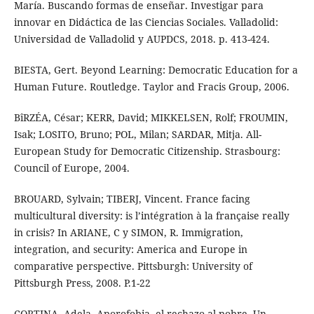
María. Buscando formas de enseñar. Investigar para
innovar en Didáctica de las Ciencias Sociales. Valladolid:
Universidad de Valladolid y AUPDCS, 2018. p. 413-424.
BIESTA, Gert. Beyond Learning: Democratic Education for a
Human Future. Routledge. Taylor and Fracis Group, 2006.
BîRZÉA, César; KERR, David; MIKKELSEN, Rolf; FROUMIN,
Isak; LOSITO, Bruno; POL, Milan; SARDAR, Mitja. All-
European Study for Democratic Citizenship. Strasbourg:
Council of Europe, 2004.
BROUARD, Sylvain; TIBERJ, Vincent. France facing
multicultural diversity: is l’intégration à la française really
in crisis? In ARIANE, C y SIMON, R. Immigration,
integration, and security: America and Europe in
comparative perspective. Pittsburgh: University of
Pittsburgh Press, 2008. P.1-22
CORTINA, Adela. Aporofobia, el rechazo al pobre. Un