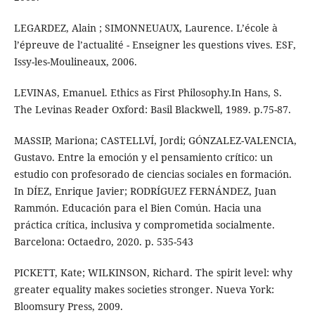
LEGARDEZ, Alain ; SIMONNEUAUX, Laurence. L’école à
l’épreuve de l’actualité - Enseigner les questions vives. ESF,
Issy-les-Moulineaux, 2006.
LEVINAS, Emanuel. Ethics as First Philosophy.In Hans, S.
The Levinas Reader Oxford: Basil Blackwell, 1989. p.75-87.
MASSIP, Mariona; CASTELLVÍ, Jordi; GÓNZALEZ-VALENCIA,
Gustavo. Entre la emoción y el pensamiento crítico: un
estudio con profesorado de ciencias sociales en formación.
In DÍEZ, Enrique Javier; RODRÍGUEZ FERNÁNDEZ, Juan
Rammón. Educación para el Bien Común. Hacia una
práctica crítica, inclusiva y comprometida socialmente.
Barcelona: Octaedro, 2020. p. 535-543
PICKETT, Kate; WILKINSON, Richard. The spirit level: why
greater equality makes societies stronger. Nueva York:
Bloomsury Press, 2009.