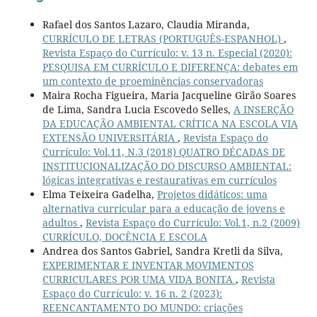
Rafael dos Santos Lazaro, Claudia Miranda,
CURRÍCULO DE LETRAS (PORTUGUÊS-ESPANHOL)
,
Revista Espaço do Currículo: v. 13 n. Especial (2020):
PESQUISA EM CURRÍCULO E DIFERENÇA: debates em
um contexto de proeminências conservadoras
Maira Rocha Figueira, Maria Jacqueline Girão Soares
de Lima, Sandra Lucia Escovedo Selles,
A INSERÇÃO
DA EDUCAÇÃO AMBIENTAL CRÍTICA NA ESCOLA VIA
EXTENSÃO UNIVERSITÁRIA
,
Revista Espaço do
Currículo: Vol.11, N.3 (2018) QUATRO DÉCADAS DE
INSTITUCIONALIZAÇÃO DO DISCURSO AMBIENTAL:
lógicas integrativas e restaurativas em currículos
Elma Teixeira Gadelha,
Projetos didáticos: uma
alternativa curricular para a educação de jovens e
adultos
,
Revista Espaço do Currículo: Vol.1, n.2 (2009)
CURRÍCULO, DOCÊNCIA E ESCOLA
Andrea dos Santos Gabriel, Sandra Kretli da Silva,
EXPERIMENTAR E INVENTAR MOVIMENTOS
CURRICULARES POR UMA VIDA BONITA
,
Revista
Espaço do Currículo: v. 16 n. 2 (2023):
REENCANTAMENTO DO MUNDO: criações