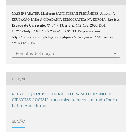
MASSIP SABATER, Mariona; SANTISTEBAN FERNÁNDEZ, Antoni. A
EDUCAÇÃO PARA A CIDADANIA DEMOCRÁTICA NA EUROPA.
Revista
Espaço do Currículo
,
[S. l.]
, v. 13, n. 2, p. 142–152, 2020. DOI:
10.22478/ufpb.1983-1579.2020v13n2.51513. Disponível em:
https://periodicos.ufpb.br/index.php/rec/article/view/51513. Acesso
em: 6 ago. 2026.
Fomatos de Citação
EDIÇÃO
v. 13 n. 2 (2020): O CURRÍCULO PARA O ENSINO DE
CIÊNCIAS SOCIAIS: uma mirada para o mundo Ibero
Latin- Americano
SEÇÃO