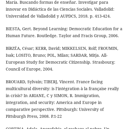
María. Buscando formas de enseñar. Investigar para
innovar en Didáctica de las Ciencias Sociales. Valladolid:
Universidad de Valladolid y AUPDCS, 2018. p. 413-424.
BIESTA, Gert. Beyond Learning: Democratic Education for a
Human Future. Routledge. Taylor and Fracis Group, 2006.
BîRZÉA, César; KERR, David; MIKKELSEN, Rolf; FROUMIN,
Isak; LOSITO, Bruno; POL, Milan; SARDAR, Mitja. All-
European Study for Democratic Citizenship. Strasbourg:
Council of Europe, 2004.
BROUARD, Sylvain; TIBERJ, Vincent. France facing
multicultural diversity: is l’intégration à la française really
in crisis? In ARIANE, C y SIMON, R. Immigration,
integration, and security: America and Europe in
comparative perspective. Pittsburgh: University of
Pittsburgh Press, 2008. P.1-22
CORTINA, Adela. Aporofobia, el rechazo al pobre. Un