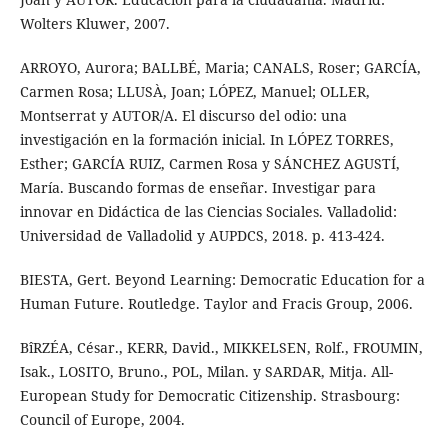
Wolters Kluwer, 2007.
ARROYO, Aurora; BALLBÉ, Maria; CANALS, Roser; GARCÍA,
Carmen Rosa; LLUSÀ, Joan; LÓPEZ, Manuel; OLLER,
Montserrat y AUTOR/A. El discurso del odio: una
investigación en la formación inicial. In LÓPEZ TORRES,
Esther; GARCÍA RUIZ, Carmen Rosa y SÁNCHEZ AGUSTÍ,
María. Buscando formas de enseñar. Investigar para
innovar en Didáctica de las Ciencias Sociales. Valladolid:
Universidad de Valladolid y AUPDCS, 2018. p. 413-424.
BIESTA, Gert. Beyond Learning: Democratic Education for a
Human Future. Routledge. Taylor and Fracis Group, 2006.
BîRZÉA, César., KERR, David., MIKKELSEN, Rolf., FROUMIN,
Isak., LOSITO, Bruno., POL, Milan. y SARDAR, Mitja. All-
European Study for Democratic Citizenship. Strasbourg:
Council of Europe, 2004.