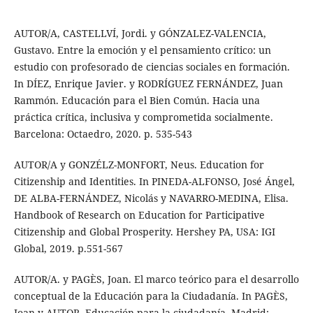
AUTOR/A, CASTELLVÍ, Jordi. y GÓNZALEZ-VALENCIA,
Gustavo. Entre la emoción y el pensamiento crítico: un
estudio con profesorado de ciencias sociales en formación.
In DÍEZ, Enrique Javier. y RODRÍGUEZ FERNÁNDEZ, Juan
Rammón. Educación para el Bien Común. Hacia una
práctica crítica, inclusiva y comprometida socialmente.
Barcelona: Octaedro, 2020. p. 535-543
AUTOR/A y GONZÉLZ-MONFORT, Neus. Education for
Citizenship and Identities. In PINEDA-ALFONSO, José Ángel,
DE ALBA-FERNÁNDEZ, Nicolás y NAVARRO-MEDINA, Elisa.
Handbook of Research on Education for Participative
Citizenship and Global Prosperity. Hershey PA, USA: IGI
Global, 2019. p.551-567
AUTOR/A. y PAGÈS, Joan. El marco teórico para el desarrollo
conceptual de la Educación para la Ciudadanía. In PAGÈS,
Joan y AUTOR. Educación para la ciudadanía. Madrid: