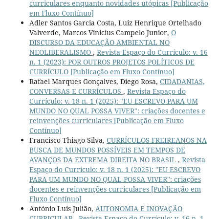
curriculares enquanto novidades utópicas [Publicação
em Fluxo Contínuo]
Adler Santos Garcia Costa, Luiz Henrique Ortelhado
Valverde, Marcos Vinicius Campelo Junior,
O
DISCURSO DA EDUCAÇÃO AMBIENTAL NO
NEOLIBERALISMO
,
Revista Espaço do Currículo: v. 16
n. 1 (2023): POR OUTROS PROJETOS POLÍTICOS DE
CURRÍCULO [Publicação em Fluxo Contínuo]
Rafael Marques Gonçalves, Diego Rosa,
CIDADANIAS,
CONVERSAS E CURRÍCULOS
,
Revista Espaço do
Currículo: v. 18 n. 1 (2025): "EU ESCREVO PARA UM
MUNDO NO QUAL POSSA VIVER": criações docentes e
reinvenções curriculares [Publicação em Fluxo
Contínuo]
Francisco Thiago Silva,
CURRÍCULOS FREIREANOS NA
BUSCA DE MUNDOS POSSÍVEIS EM TEMPOS DE
AVANÇOS DA EXTREMA DIREITA NO BRASIL
,
Revista
Espaço do Currículo: v. 18 n. 1 (2025): "EU ESCREVO
PARA UM MUNDO NO QUAL POSSA VIVER": criações
docentes e reinvenções curriculares [Publicação em
Fluxo Contínuo]
António Luis Julião,
AUTONOMIA E INOVAÇÃO
CURRICULAR
,
Revista Espaço do Currículo: v. 16 n. 1