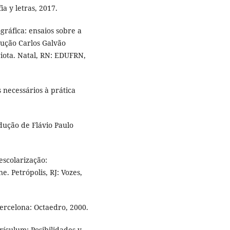
a y letras, 2017.
áfica: ensaios sobre a
ução Carlos Galvão
riota. Natal, RN: EDUFRN,
 necessários à prática
ução de Flávio Paulo
escolarização:
e. Petrópolis, RJ: Vozes,
ercelona: Octaedro, 2000.
rículum: Posibilidades y