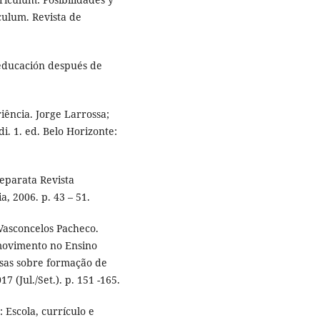
ículum. Revista de
 educación después de
iência. Jorge Larrossa;
i. 1. ed. Belo Horizonte:
Separata Revista
, 2006. p. 43 – 51.
Vasconcelos Pacheco.
movimento no Ensino
rsas sobre formação de
17 (Jul./Set.). p. 151 -165.
Escola, currículo e