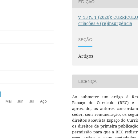
EDIÇÃO
v. 13 n. 1 (2020): CURRÍCULO
criações e (re)insurgência
SEÇÃO
Artigos
LICENÇA
Ao submeter um artigo à Rev
Espaço do Currículo (REC) e t
aprovado, os autores concorda
ceder, sem remuneração, os segui
direitos à Revista Espaço do Currí
os direitos de primeira publicaçã
permissão para que a REC redistr
esse artigo e seus metadados