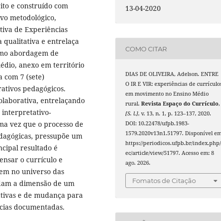
ito e construído com
13-04-2020
ivo metodológico,
tiva de Experiências
 qualitativa e entrelaça
COMO CITAR
 como abordagem de
édio, anexo em território
DIAS DE OLIVEIRA, Adelson. ENTRE
a com 7 (sete)
O IR E VIR: experiências de currículo
ativos pedagógicos.
em movimento no Ensino Médio
olaborativa, entrelaçando
rural.
Revista Espaço do Currículo
,
interpretativo-
[S. l.]
, v. 13, n. 1, p. 123–137, 2020.
ma vez que o processo de
DOI: 10.22478/ufpb.1983-
1579.2020v13n1.51797. Disponível em
dagógicas, pressupõe um
https://periodicos.ufpb.br/index.php/
ncipal resultado é
ec/article/view/51797. Acesso em: 8
ensar o currículo e
ago. 2026.
em no universo das
Fomatos de Citação
lidam a dimensão de um
ativas e de mudança para
ncias documentadas.