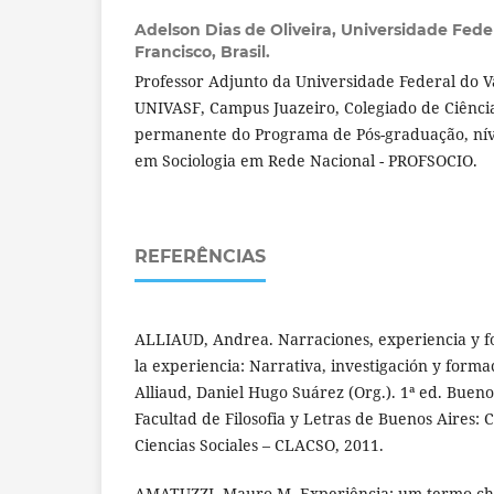
Adelson Dias de Oliveira,
Universidade Feder
Francisco, Brasil.
Professor Adjunto da Universidade Federal do Va
UNIVASF, Campus Juazeiro, Colegiado de Ciências
permanente do Programa de Pós-graduação, níve
em Sociologia em Rede Nacional - PROFSOCIO.
REFERÊNCIAS
ALLIAUD, Andrea. Narraciones, experiencia y fo
la experiencia: Narrativa, investigación y form
Alliaud, Daniel Hugo Suárez (Org.). 1ª ed. Buenos
Facultad de Filosofia y Letras de Buenos Aires:
Ciencias Sociales – CLACSO, 2011.
AMATUZZI, Mauro M. Experiência: um termo cha