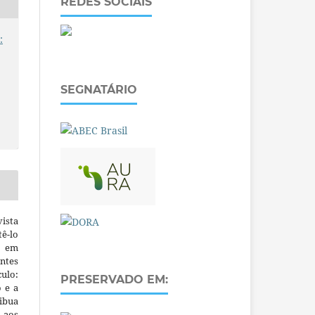
REDES SOCIAIS
:
SEGNATÁRIO
ista
ê-lo
m em
ntes
culo:
PRESERVADO EM:
o e a
ibua
 aos