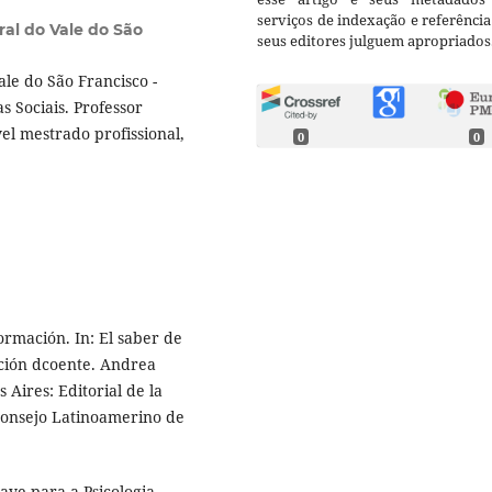
serviços de indexação e referênci
al do Vale do São
seus editores julguem apropriados
le do São Francisco -
 Sociais. Professor
l mestrado profissional,
0
0
rmación. In: El saber de
ación dcoente. Andrea
 Aires: Editorial de la
 Consejo Latinoamerino de
ve para a Psicologia.