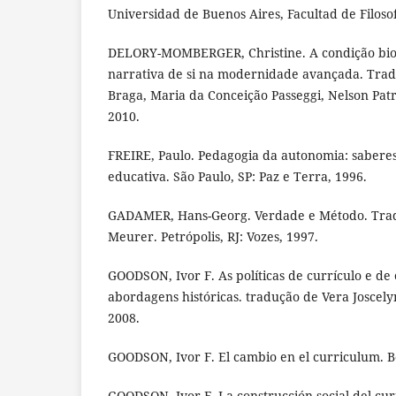
Universidad de Buenos Aires, Facultad de Filosofi
DELORY-MOMBERGER, Christine. A condição biogr
narrativa de si na modernidade avançada. Trad
Braga, Maria da Conceição Passeggi, Nelson Pat
2010.
FREIRE, Paulo. Pedagogia da autonomia: saberes
educativa. São Paulo, SP: Paz e Terra, 1996.
GADAMER, Hans-Georg. Verdade e Método. Trad
Meurer. Petrópolis, RJ: Vozes, 1997.
GOODSON, Ivor F. As políticas de currículo e de 
abordagens históricas. tradução de Vera Joscelyn
2008.
GOODSON, Ivor F. El cambio en el curriculum. B
GOODSON, Ivor F. La construcción social del cur