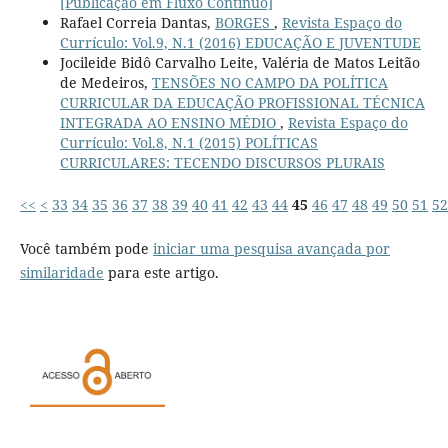
[Publicação em Fluxo Contínuo]
Rafael Correia Dantas,
BORGES
,
Revista Espaço do
Currículo: Vol.9, N.1 (2016) EDUCAÇÃO E JUVENTUDE
Jocileide Bidô Carvalho Leite, Valéria de Matos Leitão
de Medeiros,
TENSÕES NO CAMPO DA POLÍTICA
CURRICULAR DA EDUCAÇÃO PROFISSIONAL TÉCNICA
INTEGRADA AO ENSINO MÉDIO
,
Revista Espaço do
Currículo: Vol.8, N.1 (2015) POLÍTICAS
CURRICULARES: TECENDO DISCURSOS PLURAIS
<<
<
33
34
35
36
37
38
39
40
41
42
43
44
45
46
47
48
49
50
51
52
Você também pode
iniciar uma pesquisa avançada por
similaridade
para este artigo.