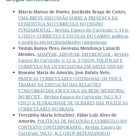
Márcio Matoso de Pontes, Juscileide Braga de Castro,
UMA BREVE DISCUSSÃO SOBRE A PRESENÇA DA
ESTATÍSTICA NO CURRÍCULO DO ENSINO
FUNDAMENTAL
,
Revista Espaço do Currículo: v. 14 n.
2 (2021): CURRÍCULO E ESCOLAS DO CAMPO: políticas
e práticas em territorialidades camponesas
Yasmin Ramos Pires, Geovana Mendonça Lunardi
Mendes,
ADAPTAR, ADEQUAR, DIFERENCIAR
,
Revista
Espaço do Currículo: v. 12 n. 3 (2019): POLÍTICAS E
CURRÍCULO NA LICENCIATURA EM ARTES VISUAIS
Roseane Maria de Amorim, José Batista Neto,
PRÁTICAS CURRICULARES COTIDIANAS: OS FIOS E
TRAMAS DA EDUCAÇÃO DAS RELAÇÕES
ETNICORRACIAIS EM ESCOLA DA REDE MUNICIPAL
DO RECIFE
,
Revista Espaço do Currículo: Vol.5 N.1
(2012) A PLURALIDADE DE OLHARES DAS POLÍTICAS
CURRICULARES NO BRASIL
Terezinha Maria Schuchter, Fábio Luiz Alves de
Amorim,
POLÍTICAS DE INCLUSÃO E CURRÍCULO NO
CONTEXTO CONTEMPORÂNEO
,
Revista Espaço do
Currículo: Vol.11, N.2 (2018) REPENSANDO O