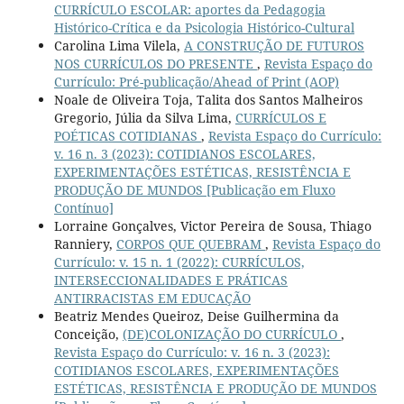
CURRÍCULO ESCOLAR: aportes da Pedagogia
Histórico-Crítica e da Psicologia Histórico-Cultural
Carolina Lima Vilela,
A CONSTRUÇÃO DE FUTUROS
NOS CURRÍCULOS DO PRESENTE
,
Revista Espaço do
Currículo: Pré-publicação/Ahead of Print (AOP)
Noale de Oliveira Toja, Talita dos Santos Malheiros
Gregorio, Júlia da Silva Lima,
CURRÍCULOS E
POÉTICAS COTIDIANAS
,
Revista Espaço do Currículo:
v. 16 n. 3 (2023): COTIDIANOS ESCOLARES,
EXPERIMENTAÇÕES ESTÉTICAS, RESISTÊNCIA E
PRODUÇÃO DE MUNDOS [Publicação em Fluxo
Contínuo]
Lorraine Gonçalves, Victor Pereira de Sousa, Thiago
Ranniery,
CORPOS QUE QUEBRAM
,
Revista Espaço do
Currículo: v. 15 n. 1 (2022): CURRÍCULOS,
INTERSECCIONALIDADES E PRÁTICAS
ANTIRRACISTAS EM EDUCAÇÃO
Beatriz Mendes Queiroz, Deise Guilhermina da
Conceição,
(DE)COLONIZAÇÃO DO CURRÍCULO
,
Revista Espaço do Currículo: v. 16 n. 3 (2023):
COTIDIANOS ESCOLARES, EXPERIMENTAÇÕES
ESTÉTICAS, RESISTÊNCIA E PRODUÇÃO DE MUNDOS