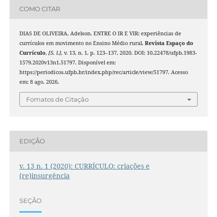
COMO CITAR
DIAS DE OLIVEIRA, Adelson. ENTRE O IR E VIR: experiências de
currículos em movimento no Ensino Médio rural.
Revista Espaço do
Currículo
,
[S. l.]
, v. 13, n. 1, p. 123–137, 2020. DOI: 10.22478/ufpb.1983-
1579.2020v13n1.51797. Disponível em:
https://periodicos.ufpb.br/index.php/rec/article/view/51797. Acesso
em: 8 ago. 2026.
Fomatos de Citação
EDIÇÃO
v. 13 n. 1 (2020): CURRÍCULO: criações e
(re)insurgência
SEÇÃO