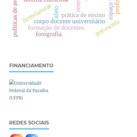
políticas de avaliação
resenha
licenciaturas
afeto
prática de ensino
corpo docente universitário
pré-escola
formação de docentes.
fotografia.
FINANCIAMENTO
REDES SOCIAIS