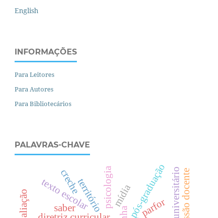
English
INFORMAÇÕES
Para Leitores
Para Autores
Para Bibliotecários
PALAVRAS-CHAVE
pós-graduação
psicologia
espaço universitário
creche
profissão docente
texto escolar
território
mídia
parfor
saber
diretriz curricular