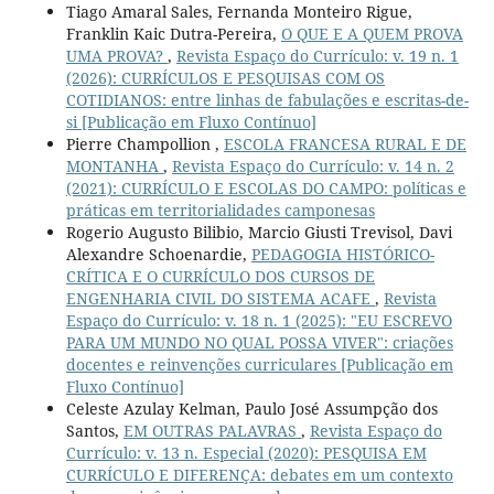
Tiago Amaral Sales, Fernanda Monteiro Rigue,
Franklin Kaic Dutra-Pereira,
O QUE E A QUEM PROVA
UMA PROVA?
,
Revista Espaço do Currículo: v. 19 n. 1
(2026): CURRÍCULOS E PESQUISAS COM OS
COTIDIANOS: entre linhas de fabulações e escritas-de-
si [Publicação em Fluxo Contínuo]
Pierre Champollion ,
ESCOLA FRANCESA RURAL E DE
MONTANHA
,
Revista Espaço do Currículo: v. 14 n. 2
(2021): CURRÍCULO E ESCOLAS DO CAMPO: políticas e
práticas em territorialidades camponesas
Rogerio Augusto Bilibio, Marcio Giusti Trevisol, Davi
Alexandre Schoenardie,
PEDAGOGIA HISTÓRICO-
CRÍTICA E O CURRÍCULO DOS CURSOS DE
ENGENHARIA CIVIL DO SISTEMA ACAFE
,
Revista
Espaço do Currículo: v. 18 n. 1 (2025): "EU ESCREVO
PARA UM MUNDO NO QUAL POSSA VIVER": criações
docentes e reinvenções curriculares [Publicação em
Fluxo Contínuo]
Celeste Azulay Kelman, Paulo José Assumpção dos
Santos,
EM OUTRAS PALAVRAS
,
Revista Espaço do
Currículo: v. 13 n. Especial (2020): PESQUISA EM
CURRÍCULO E DIFERENÇA: debates em um contexto