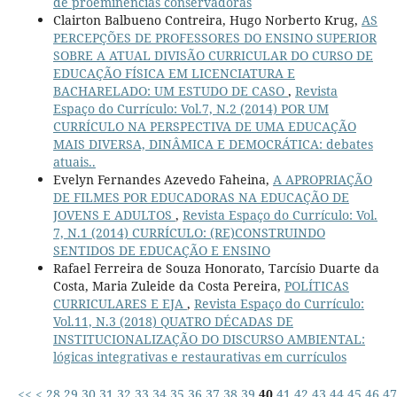
de proeminências conservadoras
Clairton Balbueno Contreira, Hugo Norberto Krug,
AS
PERCEPÇÕES DE PROFESSORES DO ENSINO SUPERIOR
SOBRE A ATUAL DIVISÃO CURRICULAR DO CURSO DE
EDUCAÇÃO FÍSICA EM LICENCIATURA E
BACHARELADO: UM ESTUDO DE CASO
,
Revista
Espaço do Currículo: Vol.7, N.2 (2014) POR UM
CURRÍCULO NA PERSPECTIVA DE UMA EDUCAÇÃO
MAIS DIVERSA, DINÂMICA E DEMOCRÁTICA: debates
atuais..
Evelyn Fernandes Azevedo Faheina,
A APROPRIAÇÃO
DE FILMES POR EDUCADORAS NA EDUCAÇÃO DE
JOVENS E ADULTOS
,
Revista Espaço do Currículo: Vol.
7, N.1 (2014) CURRÍCULO: (RE)CONSTRUINDO
SENTIDOS DE EDUCAÇÃO E ENSINO
Rafael Ferreira de Souza Honorato, Tarcísio Duarte da
Costa, Maria Zuleide da Costa Pereira,
POLÍTICAS
CURRICULARES E EJA
,
Revista Espaço do Currículo:
Vol.11, N.3 (2018) QUATRO DÉCADAS DE
INSTITUCIONALIZAÇÃO DO DISCURSO AMBIENTAL:
lógicas integrativas e restaurativas em currículos
<<
<
28
29
30
31
32
33
34
35
36
37
38
39
40
41
42
43
44
45
46
47