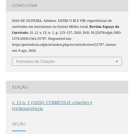
COMO CITAR
DIAS DE OLIVEIRA, Adelson. ENTRE O IR E VIR: experiências de
currículos em movimento no Ensino Médio rural.
Revista Espaço do
Currículo
,
[S. l.]
, v. 13, n. 1, p. 123–137, 2020. DOI: 10.22478/ufpb.1983-
1579.2020v13n1.51797. Disponível em:
https://periodicos.ufpb.br/index.php/rec/article/view/51797. Acesso
em: 8 ago. 2026.
Fomatos de Citação
EDIÇÃO
v. 13 n. 1 (2020): CURRÍCULO: criações e
(re)insurgência
SEÇÃO