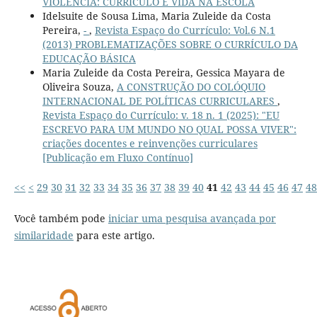
VIOLÊNCIA: CURRÍCULO E VIDA NA ESCOLA
Idelsuite de Sousa Lima, Maria Zuleide da Costa
Pereira,
-
,
Revista Espaço do Currículo: Vol.6 N.1
(2013) PROBLEMATIZAÇÕES SOBRE O CURRÍCULO DA
EDUCAÇÃO BÁSICA
Maria Zuleide da Costa Pereira, Gessica Mayara de
Oliveira Souza,
A CONSTRUÇÃO DO COLÓQUIO
INTERNACIONAL DE POLÍTICAS CURRICULARES
,
Revista Espaço do Currículo: v. 18 n. 1 (2025): "EU
ESCREVO PARA UM MUNDO NO QUAL POSSA VIVER":
criações docentes e reinvenções curriculares
[Publicação em Fluxo Contínuo]
<<
<
29
30
31
32
33
34
35
36
37
38
39
40
41
42
43
44
45
46
47
48
Você também pode
iniciar uma pesquisa avançada por
similaridade
para este artigo.