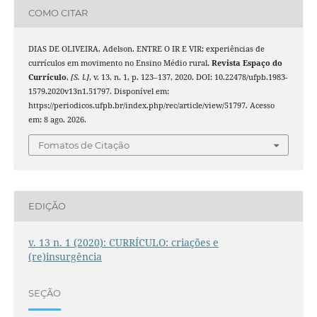
COMO CITAR
DIAS DE OLIVEIRA, Adelson. ENTRE O IR E VIR: experiências de
currículos em movimento no Ensino Médio rural.
Revista Espaço do
Currículo
,
[S. l.]
, v. 13, n. 1, p. 123–137, 2020. DOI: 10.22478/ufpb.1983-
1579.2020v13n1.51797. Disponível em:
https://periodicos.ufpb.br/index.php/rec/article/view/51797. Acesso
em: 8 ago. 2026.
Fomatos de Citação
EDIÇÃO
v. 13 n. 1 (2020): CURRÍCULO: criações e
(re)insurgência
SEÇÃO