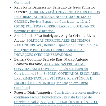
Contínuo]
Kelly Katia Damasceno, Benedito de Jesus Pinheiro
Ferreira,
A ORGANIZAÇÃO CURRICULAR E OS CICLOS
DE FORMAÇÃO HUMANA NO ESTADO DE MATO
GROSSO
,
Revista Espaço do Currículo: v. 12 n. 2
(2019): POLÍTICAS CURRICULARES E COTIDIANOS:
porque resistir é preciso!
Ana Cláudia Silva Rodrigues, Angela Cristina Alves
Albino,
POLÍTICAS CURRICULARES EM TEMPOS
NEGACIONISTAS
,
Revista Espaço do Currículo: v. 14
n. 1 (2021): POLÍTICAS CURRICULARES E AS
INOVAÇÕES (NEO)CONSERVADORAS
Daniela Coutinho Barreto Dias, Marco Antonio
Leandro Barzano,
AS CRIANÇAS PRETAS ME
CONVIDARAM A OUVI-LAS
,
Revista Espaço do
Currículo: v. 16 n. 3 (2023): COTIDIANOS ESCOLARES,
EXPERIMENTAÇÕES ESTÉTICAS, RESISTÊNCIA E
PRODUÇÃO DE MUNDOS [Publicação em Fluxo
Contínuo]
Rogério Diniz Junqueira,
Currículo heteronormativo e
cotidiano escolar homofóbico
,
Revista Espaço do
Currículo: Vol.2, n.2 (2010) RELAÇÕES DE GÊNERO E