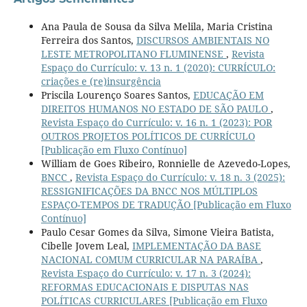
Ana Paula de Sousa da Silva Melila, Maria Cristina
Ferreira dos Santos,
DISCURSOS AMBIENTAIS NO
LESTE METROPOLITANO FLUMINENSE
,
Revista
Espaço do Currículo: v. 13 n. 1 (2020): CURRÍCULO:
criações e (re)insurgência
Priscila Lourenço Soares Santos,
EDUCAÇÃO EM
DIREITOS HUMANOS NO ESTADO DE SÃO PAULO
,
Revista Espaço do Currículo: v. 16 n. 1 (2023): POR
OUTROS PROJETOS POLÍTICOS DE CURRÍCULO
[Publicação em Fluxo Contínuo]
William de Goes Ribeiro, Ronnielle de Azevedo-Lopes,
BNCC
,
Revista Espaço do Currículo: v. 18 n. 3 (2025):
RESSIGNIFICAÇÕES DA BNCC NOS MÚLTIPLOS
ESPAÇO-TEMPOS DE TRADUÇÃO [Publicação em Fluxo
Contínuo]
Paulo Cesar Gomes da Silva, Simone Vieira Batista,
Cibelle Jovem Leal,
IMPLEMENTAÇÃO DA BASE
NACIONAL COMUM CURRICULAR NA PARAÍBA
,
Revista Espaço do Currículo: v. 17 n. 3 (2024):
REFORMAS EDUCACIONAIS E DISPUTAS NAS
POLÍTICAS CURRICULARES [Publicação em Fluxo