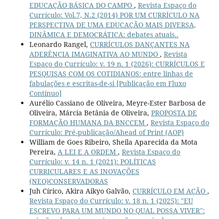
EDUCAÇÃO BÁSICA DO CAMPO
,
Revista Espaço do
Currículo: Vol.7, N.2 (2014) POR UM CURRÍCULO NA
PERSPECTIVA DE UMA EDUCAÇÃO MAIS DIVERSA,
DINÂMICA E DEMOCRÁTICA: debates atuais..
Leonardo Rangel,
CURRÍCULOS DANÇANTES NA
ADERÊNCIA IMAGINATIVA AO MUNDO
,
Revista
Espaço do Currículo: v. 19 n. 1 (2026): CURRÍCULOS E
PESQUISAS COM OS COTIDIANOS: entre linhas de
fabulações e escritas-de-si [Publicação em Fluxo
Contínuo]
Aurélio Cassiano de Oliveira, Meyre-Ester Barbosa de
Oliveira, Márcia Betânia de Oliveira,
PROPOSTA DE
FORMAÇÃO HUMANA DA BNCCEM
,
Revista Espaço do
Currículo: Pré-publicação/Ahead of Print (AOP)
William de Goes Ribeiro, Sheila Aparecida da Mota
Pereira,
A LEI E A ORDEM
,
Revista Espaço do
Currículo: v. 14 n. 1 (2021): POLÍTICAS
CURRICULARES E AS INOVAÇÕES
(NEO)CONSERVADORAS
Juh Círico, Akira Aikyo Galvão,
CURRÍCULO EM AÇÃO
,
Revista Espaço do Currículo: v. 18 n. 1 (2025): "EU
ESCREVO PARA UM MUNDO NO QUAL POSSA VIVER":