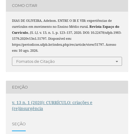
COMO CITAR
DIAS DE OLIVEIRA, Adelson. ENTRE O IR E VIR: experiências de
currículos em movimento no Ensino Médio rural.
Revista Espaço do
Currículo
,
[S. l.]
, v. 13, n. 1, p. 123–137, 2020. DOI: 10.22478/ufpb.1983-
1579.2020v13n1.51797. Disponível em:
https://periodicos.ufpb.br/index.php/rec/article/view/51797. Acesso
em: 10 ago. 2026.
Fomatos de Citação
EDIÇÃO
v. 13 n. 1 (2020): CURRÍCULO: criações e
(re)insurgência
SEÇÃO