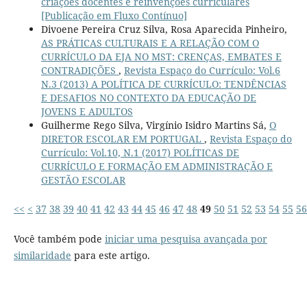
criações docentes e reinvenções curriculares
[Publicação em Fluxo Contínuo]
Divoene Pereira Cruz Silva, Rosa Aparecida Pinheiro,
AS PRÁTICAS CULTURAIS E A RELAÇÃO COM O
CURRÍCULO DA EJA NO MST: CRENÇAS, EMBATES E
CONTRADIÇÕES
,
Revista Espaço do Currículo: Vol.6
N.3 (2013) A POLÍTICA DE CURRÍCULO: TENDÊNCIAS
E DESAFIOS NO CONTEXTO DA EDUCAÇÃO DE
JOVENS E ADULTOS
Guilherme Rego Silva, Virgínio Isidro Martins Sá,
O
DIRETOR ESCOLAR EM PORTUGAL
,
Revista Espaço do
Currículo: Vol.10, N.1 (2017) POLÍTICAS DE
CURRÍCULO E FORMAÇÃO EM ADMINISTRAÇÃO E
GESTÃO ESCOLAR
<<
<
37
38
39
40
41
42
43
44
45
46
47
48
49
50
51
52
53
54
55
56
Você também pode
iniciar uma pesquisa avançada por
similaridade
para este artigo.