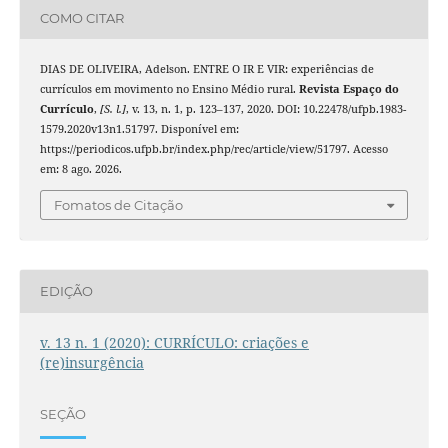
COMO CITAR
DIAS DE OLIVEIRA, Adelson. ENTRE O IR E VIR: experiências de
currículos em movimento no Ensino Médio rural.
Revista Espaço do
Currículo
,
[S. l.]
, v. 13, n. 1, p. 123–137, 2020. DOI: 10.22478/ufpb.1983-
1579.2020v13n1.51797. Disponível em:
https://periodicos.ufpb.br/index.php/rec/article/view/51797. Acesso
em: 8 ago. 2026.
Fomatos de Citação
EDIÇÃO
v. 13 n. 1 (2020): CURRÍCULO: criações e
(re)insurgência
SEÇÃO