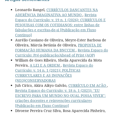
Leonardo Rangel,
CURRÍCULOS DANÇANTES NA
ADERÊNCIA IMAGINATIVA AO MUNDO
,
Revista
Espaço do Currículo: v. 19 n. 1 (2026): CURRÍCULOS E
PESQUISAS COM OS COTIDIANOS: entre linhas de
fabulações e escritas-de-si [Publicação em Fluxo
Contínuo]
Aurélio Cassiano de Oliveira, Meyre-Ester Barbosa de
Oliveira, Márcia Betânia de Oliveira,
PROPOSTA DE
FORMAÇÃO HUMANA DA BNCCEM
,
Revista Espaço do
Currículo: Pré-publicação/Ahead of Print (AOP)
William de Goes Ribeiro, Sheila Aparecida da Mota
Pereira,
A LEI E A ORDEM
,
Revista Espaço do
Currículo: v. 14 n. 1 (2021): POLÍTICAS
CURRICULARES E AS INOVAÇÕES
(NEO)CONSERVADORAS
Juh Círico, Akira Aikyo Galvão,
CURRÍCULO EM AÇÃO
,
Revista Espaço do Currículo: v. 18 n. 1 (2025): "EU
ESCREVO PARA UM MUNDO NO QUAL POSSA VIVER":
criações docentes e reinvenções curriculares
[Publicação em Fluxo Contínuo]
Divoene Pereira Cruz Silva, Rosa Aparecida Pinheiro,