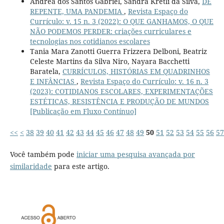
Andrea dos Santos Gabriel, Sandra Kretli da Silva,
DE
REPENTE, UMA PANDEMIA
,
Revista Espaço do
Currículo: v. 15 n. 3 (2022): O QUE GANHAMOS, O QUE
NÃO PODEMOS PERDER: criações curriculares e
tecnologias nos cotidianos escolares
Tania Mara Zanotti Guerra Frizzera Delboni, Beatriz
Celeste Martins da Silva Niro, Nayara Bacchetti
Baratela,
CURRÍCULOS, HISTÓRIAS EM QUADRINHOS
E INFÂNCIAS
,
Revista Espaço do Currículo: v. 16 n. 3
(2023): COTIDIANOS ESCOLARES, EXPERIMENTAÇÕES
ESTÉTICAS, RESISTÊNCIA E PRODUÇÃO DE MUNDOS
[Publicação em Fluxo Contínuo]
<<
<
38
39
40
41
42
43
44
45
46
47
48
49
50
51
52
53
54
55
56
57
Você também pode
iniciar uma pesquisa avançada por
similaridade
para este artigo.