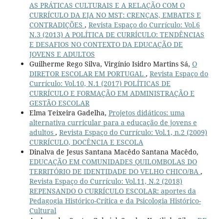
AS PRÁTICAS CULTURAIS E A RELAÇÃO COM O
CURRÍCULO DA EJA NO MST: CRENÇAS, EMBATES E
CONTRADIÇÕES
,
Revista Espaço do Currículo: Vol.6
N.3 (2013) A POLÍTICA DE CURRÍCULO: TENDÊNCIAS
E DESAFIOS NO CONTEXTO DA EDUCAÇÃO DE
JOVENS E ADULTOS
Guilherme Rego Silva, Virgínio Isidro Martins Sá,
O
DIRETOR ESCOLAR EM PORTUGAL
,
Revista Espaço do
Currículo: Vol.10, N.1 (2017) POLÍTICAS DE
CURRÍCULO E FORMAÇÃO EM ADMINISTRAÇÃO E
GESTÃO ESCOLAR
Elma Teixeira Gadelha,
Projetos didáticos: uma
alternativa curricular para a educação de jovens e
adultos
,
Revista Espaço do Currículo: Vol.1, n.2 (2009)
CURRÍCULO, DOCÊNCIA E ESCOLA
Dinalva de Jesus Santana Macêdo Santana Macêdo,
EDUCAÇÃO EM COMUNIDADES QUILOMBOLAS DO
TERRITÓRIO DE IDENTIDADE DO VELHO CHICO/BA
,
Revista Espaço do Currículo: Vol.11, N.2 (2018)
REPENSANDO O CURRÍCULO ESCOLAR: aportes da
Pedagogia Histórico-Crítica e da Psicologia Histórico-
Cultural