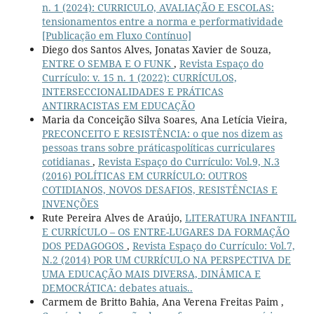
n. 1 (2024): CURRICULO, AVALIAÇÃO E ESCOLAS:
tensionamentos entre a norma e performatividade
[Publicação em Fluxo Contínuo]
Diego dos Santos Alves, Jonatas Xavier de Souza,
ENTRE O SEMBA E O FUNK
,
Revista Espaço do
Currículo: v. 15 n. 1 (2022): CURRÍCULOS,
INTERSECCIONALIDADES E PRÁTICAS
ANTIRRACISTAS EM EDUCAÇÃO
Maria da Conceição Silva Soares, Ana Letícia Vieira,
PRECONCEITO E RESISTÊNCIA: o que nos dizem as
pessoas trans sobre práticaspolíticas curriculares
cotidianas
,
Revista Espaço do Currículo: Vol.9, N.3
(2016) POLÍTICAS EM CURRÍCULO: OUTROS
COTIDIANOS, NOVOS DESAFIOS, RESISTÊNCIAS E
INVENÇÕES
Rute Pereira Alves de Araújo,
LITERATURA INFANTIL
E CURRÍCULO – OS ENTRE-LUGARES DA FORMAÇÃO
DOS PEDAGOGOS
,
Revista Espaço do Currículo: Vol.7,
N.2 (2014) POR UM CURRÍCULO NA PERSPECTIVA DE
UMA EDUCAÇÃO MAIS DIVERSA, DINÂMICA E
DEMOCRÁTICA: debates atuais..
Carmem de Britto Bahia, Ana Verena Freitas Paim ,