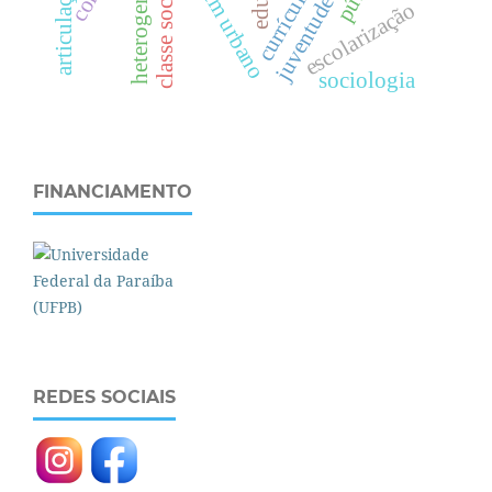
projovem urbano
heterogeneidade
currículos
escolarização
c
l
a
s
s
e
s
o
c
i
a
l
sociologia
FINANCIAMENTO
REDES SOCIAIS