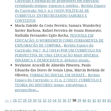
Currículo e formação de professores em exercício:
revisitando tempos, espaços e sujeitos
,
Revista Espaço
do Currículo: Vol.3, n.1 (2010) POLÍTICAS DE
CURRÍCULO: ENTRECRUZANDO SABERES E
CONTEXTOS
Maria Zuleide da Costa Pereira; Samara Wanderley
Xavier Barbosa, Rafael Ferreira de Souza Honorato;
Nathália Fernandes Egito Rocha,
PESQUISA EM
EDUCAÇÃO: O WORDSMITH COMO FERRAMENTA DE
EXPLORAÇÃO DE CORPORA
,
Revista Espaço do
Currículo: Vol.7, N.2 (2014) POR UM CURRÍCULO NA
PERSPECTIVA DE UMA EDUCAÇÃO MAIS DIVERSA,
DINÂMICA E DEMOCRÁTICA: debates atuais..
Neylanne Aracelli de Almeida Pimenta, Paula
Eduarda das Dores de Souza Lima, Márcia Betânia de
Oliveira,
FORMAÇÃO INICIAL EM DEBATE
,
Revista
Espaço do Currículo: v. 15 n. 2 (2022): CURRÍCULO E
TEORIA DO DISCURSO: temas, estratégias e
perspectivas...
<<
<
26
27
28
29
30
31
32
33
34
35
36
37
38
39
40
41
42
43
44
45