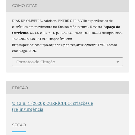
COMO CITAR
DIAS DE OLIVEIRA, Adelson. ENTRE O IR E VIR: experiências de
currículos em movimento no Ensino Médio rural.
Revista Espaço do
Currículo
,
[S. l.]
, v. 13, n. 1, p. 123–137, 2020. DOI: 10.22478/ufpb.1983-
1579.2020v13n1.51797. Disponível em:
https://periodicos.ufpb.br/index.php/rec/article/view/51797. Acesso
em: 8 ago. 2026.
Fomatos de Citação
EDIÇÃO
v. 13 n. 1 (2020): CURRÍCULO: criações e
(re)insurgência
SEÇÃO