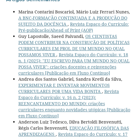
Marina Contarini Boscariol, Mário Luiz Ferrari Nunes,
A BNC-FORMAÇÃO CONTINUADA E A PRODUÇÃO DO
SUJEITO DA DOCÊNCIA
,
Revista Espaço do Currículo:
Pré-publicação/Ahead of Print (AOP)
Guy Lapostolle, Saeed Paivandi,
OS CIENTISTAS
PODEM CONTRIBUIR NA CONSTRUÇÃO DE POLÍTICAS
CURRICULARES EM PROL DE UM MUNDO NO QUAL
POSSAMOS VIVER
,
Revista Espaço do Currículo: v. 18
n. 1 (2025): "EU ESCREVO PARA UM MUNDO NO QUAL
POSSA VIVER": criações docentes e reinvenções
curriculares [Publicação em Fluxo Contínuo]
Andrea dos Santos Gabriel, Sandra Kretli da Silva,
EXPERIMENTAR E INVENTAR MOVIMENTOS
CURRICULARES POR UMA VIDA BONITA
,
Revista
Espaço do Currículo: v. 16 n. 2 (2023):
REENCANTAMENTO DO MUNDO: criações
curriculares enquanto novidades utópicas [Publicação
em Fluxo Contínuo]
Anderson Luiz Tedesco, Dilva Bertoldi Benvenutti,
Régis Carlos Benvenutti,
EDUCAÇÃO FILOSÓFICA DAS
APRENDIZAGENS
,
Revista Espaço do Currículo: v. 17