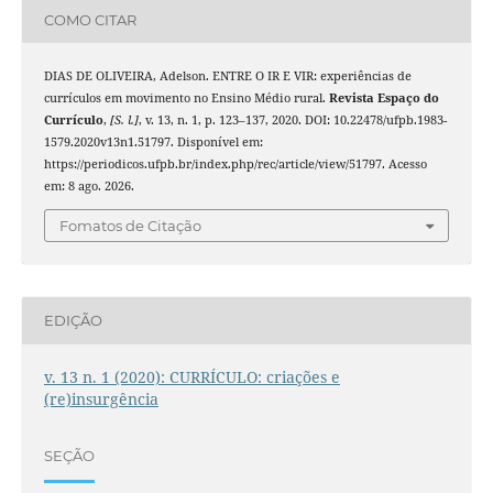
COMO CITAR
DIAS DE OLIVEIRA, Adelson. ENTRE O IR E VIR: experiências de
currículos em movimento no Ensino Médio rural.
Revista Espaço do
Currículo
,
[S. l.]
, v. 13, n. 1, p. 123–137, 2020. DOI: 10.22478/ufpb.1983-
1579.2020v13n1.51797. Disponível em:
https://periodicos.ufpb.br/index.php/rec/article/view/51797. Acesso
em: 8 ago. 2026.
Fomatos de Citação
EDIÇÃO
v. 13 n. 1 (2020): CURRÍCULO: criações e
(re)insurgência
SEÇÃO