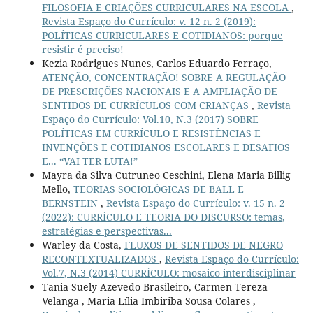
FILOSOFIA E CRIAÇÕES CURRICULARES NA ESCOLA
,
Revista Espaço do Currículo: v. 12 n. 2 (2019):
POLÍTICAS CURRICULARES E COTIDIANOS: porque
resistir é preciso!
Kezia Rodrigues Nunes, Carlos Eduardo Ferraço,
ATENÇÃO, CONCENTRAÇÃO! SOBRE A REGULAÇÃO
DE PRESCRIÇÕES NACIONAIS E A AMPLIAÇÃO DE
SENTIDOS DE CURRÍCULOS COM CRIANÇAS
,
Revista
Espaço do Currículo: Vol.10, N.3 (2017) SOBRE
POLÍTICAS EM CURRÍCULO E RESISTÊNCIAS E
INVENÇÕES E COTIDIANOS ESCOLARES E DESAFIOS
E... “VAI TER LUTA!”
Mayra da Silva Cutruneo Ceschini, Elena Maria Billig
Mello,
TEORIAS SOCIOLÓGICAS DE BALL E
BERNSTEIN
,
Revista Espaço do Currículo: v. 15 n. 2
(2022): CURRÍCULO E TEORIA DO DISCURSO: temas,
estratégias e perspectivas...
Warley da Costa,
FLUXOS DE SENTIDOS DE NEGRO
RECONTEXTUALIZADOS
,
Revista Espaço do Currículo:
Vol.7, N.3 (2014) CURRÍCULO: mosaico interdisciplinar
Tania Suely Azevedo Brasileiro, Carmen Tereza
Velanga , Maria Lília Imbiriba Sousa Colares ,