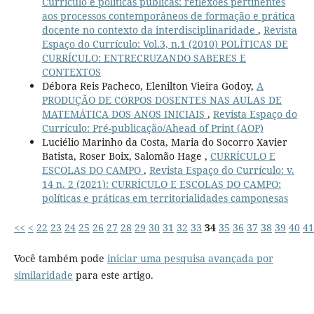
Currículo e politicas publicas: reflexoes pertinentes
aos processos contemporâneos de formação e prática
docente no contexto da interdisciplinaridade
,
Revista
Espaço do Currículo: Vol.3, n.1 (2010) POLÍTICAS DE
CURRÍCULO: ENTRECRUZANDO SABERES E
CONTEXTOS
Débora Reis Pacheco, Elenilton Vieira Godoy,
A
PRODUÇÃO DE CORPOS DOSENTES NAS AULAS DE
MATEMÁTICA DOS ANOS INICIAIS
,
Revista Espaço do
Currículo: Pré-publicação/Ahead of Print (AOP)
Luciélio Marinho da Costa, Maria do Socorro Xavier
Batista, Roser Boix, Salomão Hage ,
CURRÍCULO E
ESCOLAS DO CAMPO
,
Revista Espaço do Currículo: v.
14 n. 2 (2021): CURRÍCULO E ESCOLAS DO CAMPO:
políticas e práticas em territorialidades camponesas
<<
<
22
23
24
25
26
27
28
29
30
31
32
33
34
35
36
37
38
39
40
41
Você também pode
iniciar uma pesquisa avançada por
similaridade
para este artigo.