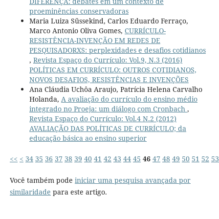
DIFERENÇA: debates em um contexto de
proeminências conservadoras
Maria Luiza Süssekind, Carlos Eduardo Ferraço,
Marco Antonio Oliva Gomes,
CURRÍCULO-
RESISTÊNCIA-INVENÇÃO EM REDES DE
PESQUISADORXS: perplexidades e desafios cotidianos
,
Revista Espaço do Currículo: Vol.9, N.3 (2016)
POLÍTICAS EM CURRÍCULO: OUTROS COTIDIANOS,
NOVOS DESAFIOS, RESISTÊNCIAS E INVENÇÕES
Ana Cláudia Uchôa Araujo, Patrícia Helena Carvalho
Holanda,
A avaliação do currículo do ensino médio
integrado no Proeja: um diálogo com Cronbach
,
Revista Espaço do Currículo: Vol.4 N.2 (2012)
AVALIAÇÃO DAS POLÍTICAS DE CURRÍCULO; da
educação básica ao ensino superior
<<
<
34
35
36
37
38
39
40
41
42
43
44
45
46
47
48
49
50
51
52
53
Você também pode
iniciar uma pesquisa avançada por
similaridade
para este artigo.