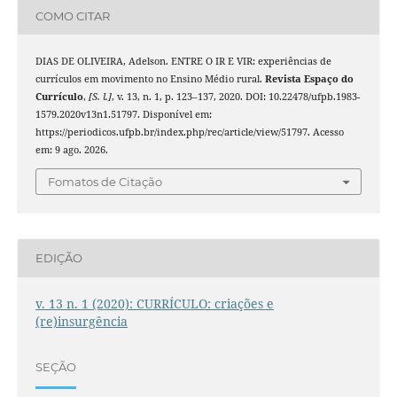
COMO CITAR
DIAS DE OLIVEIRA, Adelson. ENTRE O IR E VIR: experiências de
currículos em movimento no Ensino Médio rural.
Revista Espaço do
Currículo
,
[S. l.]
, v. 13, n. 1, p. 123–137, 2020. DOI: 10.22478/ufpb.1983-
1579.2020v13n1.51797. Disponível em:
https://periodicos.ufpb.br/index.php/rec/article/view/51797. Acesso
em: 9 ago. 2026.
Fomatos de Citação
EDIÇÃO
v. 13 n. 1 (2020): CURRÍCULO: criações e
(re)insurgência
SEÇÃO