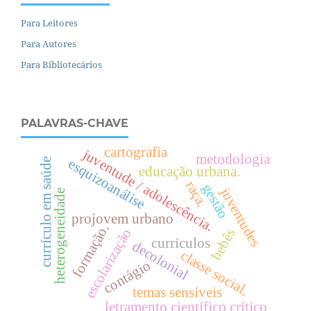
Para Leitores
Para Autores
Para Bibliotecários
PALAVRAS-CHAVE
cartografia
juventude / adolescência.
metodologia
currículo em saúde
esquizoanálise
educação urbana.
raça.
gestão
juventudes
heterogeneidade
projovem urbano
formação.
escolarização
bebês
currículos
decolonial
c
l
a
s
s
e
o
c
i
a
l
contágio
s
.
temas sensíveis
letramento científico crítico