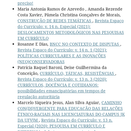
preciso!
Maria Antonia Ramos de Azevedo , Amanda Rezende
Costa Xavier, Pâmela Christina Gonçalves de Morais,
CONSTRUÇÃO DE REDES TEMÁTICAS
,
Revista Espaço
do Currículo: v. 14 n. Especial (2021):
DESLOCAMENTOS METODOLÓGICOS NAS PESQUISAS
EM CURRÍCULO
Rosanne E Dias,
BNCC NO CONTEXTO DE DISPUTAS
,
Revista Espaço do Currículo: v. 14 n. 1 (2021):
POLÍTICAS CURRICULARES E AS INOVAÇÕES
(NEO)CONSERVADORAS
Patrícia Raquel Baroni, Deise Guilhermina da
Conceição,
CURRÍCULO, TÁTICAS, RESISTÊNCIAS
,
Revista Espaço do Currículo: v. 13 n. 3 (2020):
CURRÍCULOS, DOCÊNCIA E COTIDIANOS:
possibilidades emancipatórias em tempos de
regulação autoritária
Marcelo Siqueira Jesus, Alan Silva Aguiar,
CAMINHO
CON(DI)VERGENTE PARA EDUCAÇÃO DAS RELAÇÕES
ÉTNICO-RACIAIS NAS LICENCIATURAS DO CAMPUS JK
DA UFVJM
,
Revista Espaço do Currículo: v. 13 n.
Especial (2020): PESQUISA EM CURRÍCULO E