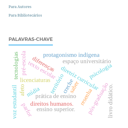
Para Autores
Para Bibliotecários
PALAVRAS-CHAVE
pré-escola
protagonismo indígena
tecnologias
diferenças
espaço universitário
texto escolar
psicologia
diretriz curricular
território
licenciaturas
creche
saber
pós-graduação
livro didático.
afeto
voz estudantil
mídia
resenha
prática de ensino
direitos humanos.
parfor
ensino superior.