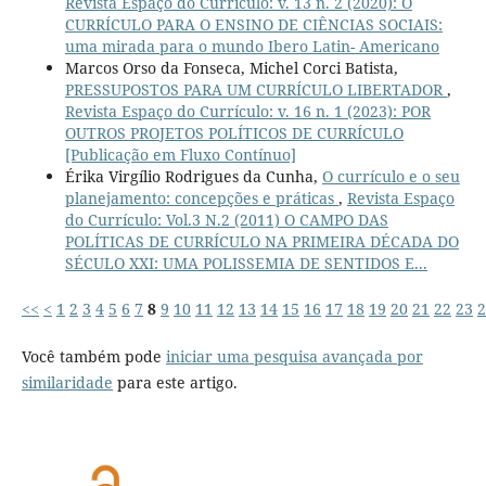
Revista Espaço do Currículo: v. 13 n. 2 (2020): O
CURRÍCULO PARA O ENSINO DE CIÊNCIAS SOCIAIS:
uma mirada para o mundo Ibero Latin- Americano
Marcos Orso da Fonseca, Michel Corci Batista,
PRESSUPOSTOS PARA UM CURRÍCULO LIBERTADOR
,
Revista Espaço do Currículo: v. 16 n. 1 (2023): POR
OUTROS PROJETOS POLÍTICOS DE CURRÍCULO
[Publicação em Fluxo Contínuo]
Érika Virgílio Rodrigues da Cunha,
O currículo e o seu
planejamento: concepções e práticas
,
Revista Espaço
do Currículo: Vol.3 N.2 (2011) O CAMPO DAS
POLÍTICAS DE CURRÍCULO NA PRIMEIRA DÉCADA DO
SÉCULO XXI: UMA POLISSEMIA DE SENTIDOS E...
<<
<
1
2
3
4
5
6
7
8
9
10
11
12
13
14
15
16
17
18
19
20
21
22
23
2
Você também pode
iniciar uma pesquisa avançada por
similaridade
para este artigo.