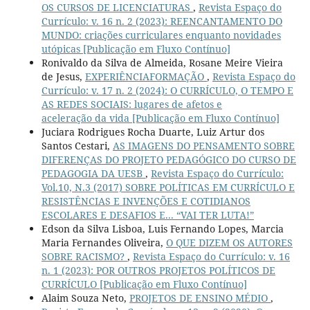
OS CURSOS DE LICENCIATURAS
,
Revista Espaço do
Currículo: v. 16 n. 2 (2023): REENCANTAMENTO DO
MUNDO: criações curriculares enquanto novidades
utópicas [Publicação em Fluxo Contínuo]
Ronivaldo da Silva de Almeida, Rosane Meire Vieira
de Jesus,
EXPERIÊNCIAFORMAÇÃO
,
Revista Espaço do
Currículo: v. 17 n. 2 (2024): O CURRÍCULO, O TEMPO E
AS REDES SOCIAIS: lugares de afetos e
aceleração da vida [Publicação em Fluxo Contínuo]
Juciara Rodrigues Rocha Duarte, Luiz Artur dos
Santos Cestari,
AS IMAGENS DO PENSAMENTO SOBRE
DIFERENÇAS DO PROJETO PEDAGÓGICO DO CURSO DE
PEDAGOGIA DA UESB
,
Revista Espaço do Currículo:
Vol.10, N.3 (2017) SOBRE POLÍTICAS EM CURRÍCULO E
RESISTÊNCIAS E INVENÇÕES E COTIDIANOS
ESCOLARES E DESAFIOS E... “VAI TER LUTA!”
Edson da Silva Lisboa, Luis Fernando Lopes, Marcia
Maria Fernandes Oliveira,
O QUE DIZEM OS AUTORES
SOBRE RACISMO?
,
Revista Espaço do Currículo: v. 16
n. 1 (2023): POR OUTROS PROJETOS POLÍTICOS DE
CURRÍCULO [Publicação em Fluxo Contínuo]
Alaim Souza Neto,
PROJETOS DE ENSINO MÉDIO
,