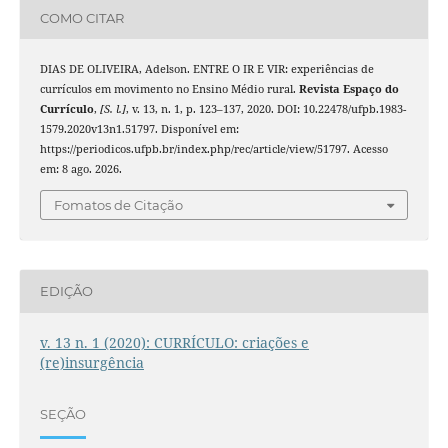
COMO CITAR
DIAS DE OLIVEIRA, Adelson. ENTRE O IR E VIR: experiências de
currículos em movimento no Ensino Médio rural.
Revista Espaço do
Currículo
,
[S. l.]
, v. 13, n. 1, p. 123–137, 2020. DOI: 10.22478/ufpb.1983-
1579.2020v13n1.51797. Disponível em:
https://periodicos.ufpb.br/index.php/rec/article/view/51797. Acesso
em: 8 ago. 2026.
Fomatos de Citação
EDIÇÃO
v. 13 n. 1 (2020): CURRÍCULO: criações e
(re)insurgência
SEÇÃO