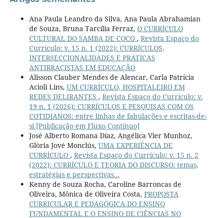
Ana Paula Leandro da Silva, Ana Paula Abrahamian
de Souza, Bruna Tarcília Ferraz,
O CURRÍCULO
CULTURAL DO SAMBA DE COCO
,
Revista Espaço do
Currículo: v. 15 n. 1 (2022): CURRÍCULOS,
INTERSECCIONALIDADES E PRÁTICAS
ANTIRRACISTAS EM EDUCAÇÃO
Alisson Clauber Mendes de Alencar, Carla Patrícia
Acioli Lins,
UM CURRÍCULO, HOSPITALEIRO EM
REDES DELIRANTES
,
Revista Espaço do Currículo: v.
19 n. 1 (2026): CURRÍCULOS E PESQUISAS COM OS
COTIDIANOS: entre linhas de fabulações e escritas-de-
si [Publicação em Fluxo Contínuo]
José Alberto Romana Díaz, Angélica Vier Munhoz,
Glòria Jové Monclús,
UMA EXPERIÊNCIA DE
CURRÍCULO
,
Revista Espaço do Currículo: v. 15 n. 2
(2022): CURRÍCULO E TEORIA DO DISCURSO: temas,
estratégias e perspectivas...
Kenny de Souza Rocha, Caroline Barroncas de
Oliveira, Mônica de Oliveira Costa,
PROPOSTA
CURRICULAR E PEDAGÓGICA DO ENSINO
FUNDAMENTAL E O ENSINO DE CIÊNCIAS NO