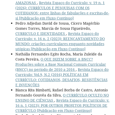
AMAZONAS
,
Revista Espaço do Currículo: v. 19 n. 1
(2026): CURRÍCULOS E PESQUISAS COM OS
COTIDIANOS: entre linhas de fabulações e escritas-de-
si [Publicação em Fluxo Contínuo]
Pedro Adjedan David de Sousa, Cícero Magérbio
Gomes Torres, Marcia de Sousa Figueiredo,
CURRICULO E IDENTIDADES
,
Revista Espaço do
Currículo: v. 16 n. 2 (2023): REENCANTAMENTO DO
MUNDO: criações curriculares enquanto novidades
utópicas [Publicação em Fluxo Contínuo]
Nathália Fernandes Egito Rocha, Maria Zuleide da
Costa Pereira,
O QUE DIZEM SOBRE A BNCC?
Produções sobre a Base Nacional Comum Curricular
(BNCC) no período de 2010 a 2016
,
Revista Espaço do
Currículo: Vol.9, N.2 (2016) POLÍTICAS EM
CURRÍCULO: COTIDIANOS, DESAFIOS, RESISTÊNCIAS
E INVENÇÕES
Bianca Rita Bimbatti, Rafael Borba de Castro, Antonio
Fernando Gouvêa da Silva,
O CURRÍCULO OCULTO NO
ENSINO DE CIÊNCIAS
,
Revista Espaço do Currículo: v.
16 n. 1 (2023): POR OUTROS PROJETOS POLÍTICOS DE
CURRÍCULO [Publicação em Fluxo Contínuo]