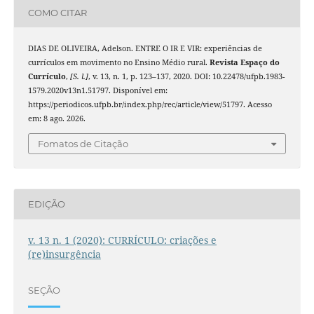
COMO CITAR
DIAS DE OLIVEIRA, Adelson. ENTRE O IR E VIR: experiências de
currículos em movimento no Ensino Médio rural.
Revista Espaço do
Currículo
,
[S. l.]
, v. 13, n. 1, p. 123–137, 2020. DOI: 10.22478/ufpb.1983-
1579.2020v13n1.51797. Disponível em:
https://periodicos.ufpb.br/index.php/rec/article/view/51797. Acesso
em: 8 ago. 2026.
Fomatos de Citação
EDIÇÃO
v. 13 n. 1 (2020): CURRÍCULO: criações e
(re)insurgência
SEÇÃO