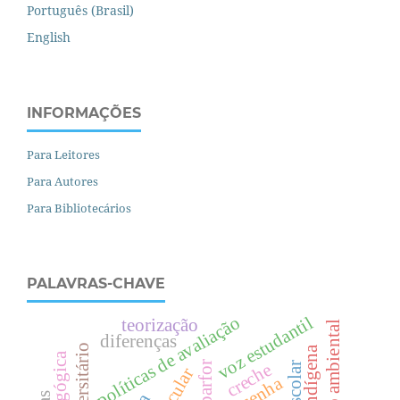
Português (Brasil)
English
INFORMAÇÕES
Para Leitores
Para Autores
Para Bibliotecários
PALAVRAS-CHAVE
voz estudantil
políticas de avaliação
teorização
discurso ambiental
diferenças
parfor
creche
resenha