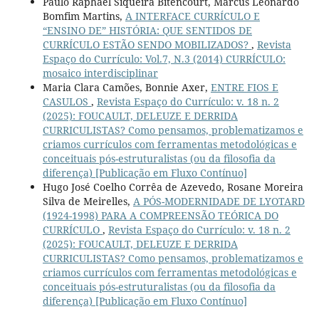
Paulo Raphael Siqueira Bitencourt, Marcus Leonardo
Bomfim Martins,
A INTERFACE CURRÍCULO E
“ENSINO DE” HISTÓRIA: QUE SENTIDOS DE
CURRÍCULO ESTÃO SENDO MOBILIZADOS?
,
Revista
Espaço do Currículo: Vol.7, N.3 (2014) CURRÍCULO:
mosaico interdisciplinar
Maria Clara Camões, Bonnie Axer,
ENTRE FIOS E
CASULOS
,
Revista Espaço do Currículo: v. 18 n. 2
(2025): FOUCAULT, DELEUZE E DERRIDA
CURRICULISTAS? Como pensamos, problematizamos e
criamos currículos com ferramentas metodológicas e
conceituais pós-estruturalistas (ou da filosofia da
diferença) [Publicação em Fluxo Contínuo]
Hugo José Coelho Corrêa de Azevedo, Rosane Moreira
Silva de Meirelles,
A PÓS-MODERNIDADE DE LYOTARD
(1924-1998) PARA A COMPREENSÃO TEÓRICA DO
CURRÍCULO
,
Revista Espaço do Currículo: v. 18 n. 2
(2025): FOUCAULT, DELEUZE E DERRIDA
CURRICULISTAS? Como pensamos, problematizamos e
criamos currículos com ferramentas metodológicas e
conceituais pós-estruturalistas (ou da filosofia da
diferença) [Publicação em Fluxo Contínuo]