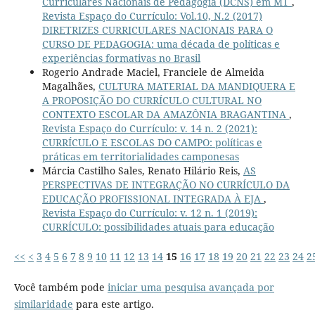
Curriculares Nacionais de Pedagogia (DCNS) em MT
,
Revista Espaço do Currículo: Vol.10, N.2 (2017)
DIRETRIZES CURRICULARES NACIONAIS PARA O
CURSO DE PEDAGOGIA: uma década de políticas e
experiências formativas no Brasil
Rogerio Andrade Maciel, Franciele de Almeida
Magalhães,
CULTURA MATERIAL DA MANDIQUERA E
A PROPOSIÇÃO DO CURRÍCULO CULTURAL NO
CONTEXTO ESCOLAR DA AMAZÔNIA BRAGANTINA
,
Revista Espaço do Currículo: v. 14 n. 2 (2021):
CURRÍCULO E ESCOLAS DO CAMPO: políticas e
práticas em territorialidades camponesas
Márcia Castilho Sales, Renato Hilário Reis,
AS
PERSPECTIVAS DE INTEGRAÇÃO NO CURRÍCULO DA
EDUCAÇÃO PROFISSIONAL INTEGRADA À EJA
,
Revista Espaço do Currículo: v. 12 n. 1 (2019):
CURRÍCULO: possibilidades atuais para educação
<<
<
3
4
5
6
7
8
9
10
11
12
13
14
15
16
17
18
19
20
21
22
23
24
2
Você também pode
iniciar uma pesquisa avançada por
similaridade
para este artigo.