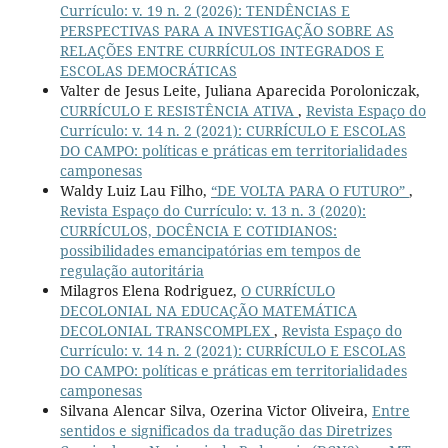
Currículo: v. 19 n. 2 (2026): TENDÊNCIAS E
PERSPECTIVAS PARA A INVESTIGAÇÃO SOBRE AS
RELAÇÕES ENTRE CURRÍCULOS INTEGRADOS E
ESCOLAS DEMOCRÁTICAS
Valter de Jesus Leite, Juliana Aparecida Poroloniczak,
CURRÍCULO E RESISTÊNCIA ATIVA
,
Revista Espaço do
Currículo: v. 14 n. 2 (2021): CURRÍCULO E ESCOLAS
DO CAMPO: políticas e práticas em territorialidades
camponesas
Waldy Luiz Lau Filho,
“DE VOLTA PARA O FUTURO”
,
Revista Espaço do Currículo: v. 13 n. 3 (2020):
CURRÍCULOS, DOCÊNCIA E COTIDIANOS:
possibilidades emancipatórias em tempos de
regulação autoritária
Milagros Elena Rodriguez,
O CURRÍCULO
DECOLONIAL NA EDUCAÇÃO MATEMÁTICA
DECOLONIAL TRANSCOMPLEX
,
Revista Espaço do
Currículo: v. 14 n. 2 (2021): CURRÍCULO E ESCOLAS
DO CAMPO: políticas e práticas em territorialidades
camponesas
Silvana Alencar Silva, Ozerina Victor Oliveira,
Entre
sentidos e significados da tradução das Diretrizes