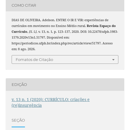
COMO CITAR
DIAS DE OLIVEIRA, Adelson. ENTRE O IR E VIR: experiências de
currículos em movimento no Ensino Médio rural.
Revista Espaço do
Currículo
,
[S. l.]
, v. 13, n. 1, p. 123–137, 2020. DOI: 10.22478/ufpb.1983-
1579.2020v13n1.51797. Disponível em:
https://periodicos.ufpb.br/index.php/rec/article/view/51797. Acesso
em: 8 ago. 2026.
Fomatos de Citação
EDIÇÃO
v. 13 n. 1 (2020): CURRÍCULO: criações e
(re)insurgência
SEÇÃO