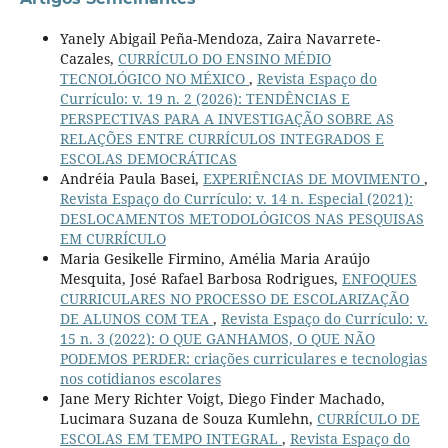
Yanely Abigail Peña-Mendoza, Zaira Navarrete-
Cazales,
CURRÍCULO DO ENSINO MÉDIO
TECNOLÓGICO NO MÉXICO
,
Revista Espaço do
Currículo: v. 19 n. 2 (2026): TENDÊNCIAS E
PERSPECTIVAS PARA A INVESTIGAÇÃO SOBRE AS
RELAÇÕES ENTRE CURRÍCULOS INTEGRADOS E
ESCOLAS DEMOCRÁTICAS
Andréia Paula Basei,
EXPERIÊNCIAS DE MOVIMENTO
,
Revista Espaço do Currículo: v. 14 n. Especial (2021):
DESLOCAMENTOS METODOLÓGICOS NAS PESQUISAS
EM CURRÍCULO
Maria Gesikelle Firmino, Amélia Maria Araújo
Mesquita, José Rafael Barbosa Rodrigues,
ENFOQUES
CURRICULARES NO PROCESSO DE ESCOLARIZAÇÃO
DE ALUNOS COM TEA
,
Revista Espaço do Currículo: v.
15 n. 3 (2022): O QUE GANHAMOS, O QUE NÃO
PODEMOS PERDER: criações curriculares e tecnologias
nos cotidianos escolares
Jane Mery Richter Voigt, Diego Finder Machado,
Lucimara Suzana de Souza Kumlehn,
CURRÍCULO DE
ESCOLAS EM TEMPO INTEGRAL
,
Revista Espaço do