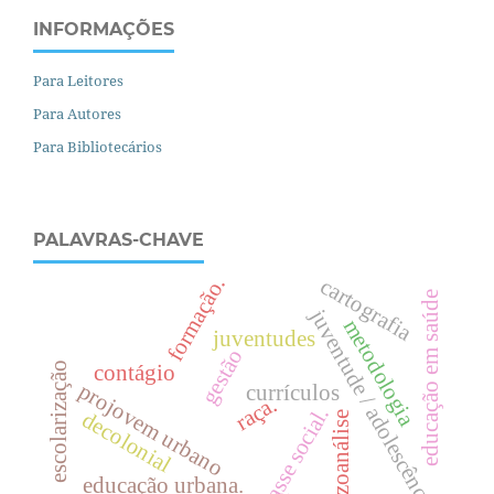
INFORMAÇÕES
Para Leitores
Para Autores
Para Bibliotecários
PALAVRAS-CHAVE
formação.
cartografia
educação em saúde
juventude / adolescência.
metodologia
juventudes
gestão
escolarização
contágio
projovem urbano
currículos
raça.
.
decolonial
esquizoanálise
c
l
a
s
s
e
s
o
c
i
a
l
educação urbana.