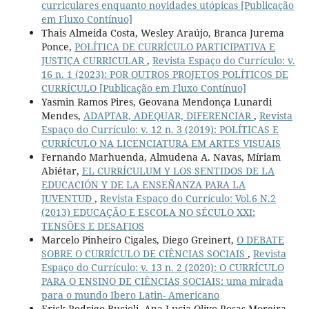
curriculares enquanto novidades utópicas [Publicação
em Fluxo Contínuo]
Thais Almeida Costa, Wesley Araújo, Branca Jurema
Ponce,
POLÍTICA DE CURRÍCULO PARTICIPATIVA E
JUSTIÇA CURRICULAR
,
Revista Espaço do Currículo: v.
16 n. 1 (2023): POR OUTROS PROJETOS POLÍTICOS DE
CURRÍCULO [Publicação em Fluxo Contínuo]
Yasmin Ramos Pires, Geovana Mendonça Lunardi
Mendes,
ADAPTAR, ADEQUAR, DIFERENCIAR
,
Revista
Espaço do Currículo: v. 12 n. 3 (2019): POLÍTICAS E
CURRÍCULO NA LICENCIATURA EM ARTES VISUAIS
Fernando Marhuenda, Almudena A. Navas, Míriam
Abiétar,
EL CURRÍCULUM Y LOS SENTIDOS DE LA
EDUCACIÓN Y DE LA ENSEÑANZA PARA LA
JUVENTUD
,
Revista Espaço do Currículo: Vol.6 N.2
(2013) EDUCAÇÃO E ESCOLA NO SÉCULO XXI:
TENSÕES E DESAFIOS
Marcelo Pinheiro Cigales, Diego Greinert,
O DEBATE
SOBRE O CURRÍCULO DE CIÊNCIAS SOCIAIS
,
Revista
Espaço do Currículo: v. 13 n. 2 (2020): O CURRÍCULO
PARA O ENSINO DE CIÊNCIAS SOCIAIS: uma mirada
para o mundo Ibero Latin- Americano
Erick Rodrigo Bucioli, Ana Lucia Olivo Rosas Moreira,