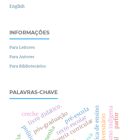
English
INFORMAÇÕES
Para Leitores
Para Autores
Para Bibliotecários
PALAVRAS-CHAVE
livro didático.
pré-escola
prática de ensino
protagonismo indígena
pós-graduação
creche
parfor
texto escolar
diretriz curricular
resenha