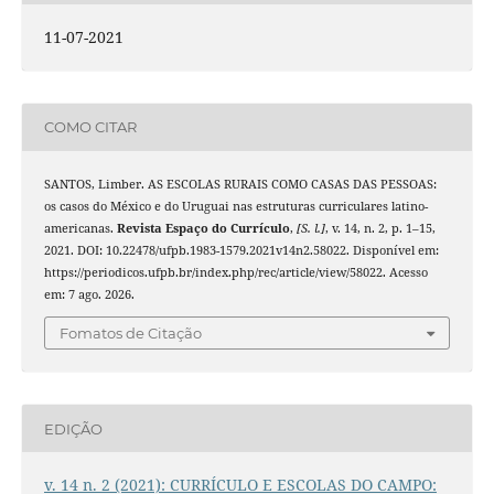
11-07-2021
COMO CITAR
SANTOS, Limber. AS ESCOLAS RURAIS COMO CASAS DAS PESSOAS:
os casos do México e do Uruguai nas estruturas curriculares latino-
americanas.
Revista Espaço do Currículo
,
[S. l.]
, v. 14, n. 2, p. 1–15,
2021. DOI: 10.22478/ufpb.1983-1579.2021v14n2.58022. Disponível em:
https://periodicos.ufpb.br/index.php/rec/article/view/58022. Acesso
em: 7 ago. 2026.
Fomatos de Citação
EDIÇÃO
v. 14 n. 2 (2021): CURRÍCULO E ESCOLAS DO CAMPO: