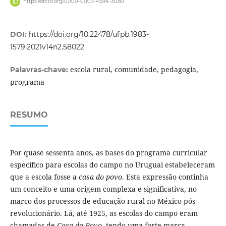
https://orcid.org/0000-0003-4594-3080
DOI:
https://doi.org/10.22478/ufpb.1983-
1579.2021v14n2.58022
escola rural, comunidade, pedagogia,
Palavras-chave:
programa
RESUMO
Por quase sessenta anos, as bases do programa curricular
específico para escolas do campo no Uruguai estabeleceram
que a escola fosse a
casa do povo
. Esta expressão continha
um conceito e uma origem complexa e significativa, no
marco dos processos de educação rural no México pós-
revolucionário. Lá, até 1925, as escolas do campo eram
chamadas de
Casa do Povo
, tendo uma forte marca