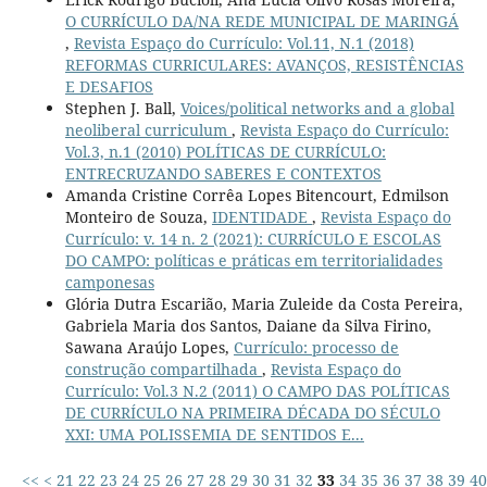
O CURRÍCULO DA/NA REDE MUNICIPAL DE MARINGÁ
,
Revista Espaço do Currículo: Vol.11, N.1 (2018)
REFORMAS CURRICULARES: AVANÇOS, RESISTÊNCIAS
E DESAFIOS
Stephen J. Ball,
Voices/political networks and a global
neoliberal curriculum
,
Revista Espaço do Currículo:
Vol.3, n.1 (2010) POLÍTICAS DE CURRÍCULO:
ENTRECRUZANDO SABERES E CONTEXTOS
Amanda Cristine Corrêa Lopes Bitencourt, Edmilson
Monteiro de Souza,
IDENTIDADE
,
Revista Espaço do
Currículo: v. 14 n. 2 (2021): CURRÍCULO E ESCOLAS
DO CAMPO: políticas e práticas em territorialidades
camponesas
Glória Dutra Escarião, Maria Zuleide da Costa Pereira,
Gabriela Maria dos Santos, Daiane da Silva Firino,
Sawana Araújo Lopes,
Currículo: processo de
construção compartilhada
,
Revista Espaço do
Currículo: Vol.3 N.2 (2011) O CAMPO DAS POLÍTICAS
DE CURRÍCULO NA PRIMEIRA DÉCADA DO SÉCULO
XXI: UMA POLISSEMIA DE SENTIDOS E...
<<
<
21
22
23
24
25
26
27
28
29
30
31
32
33
34
35
36
37
38
39
40