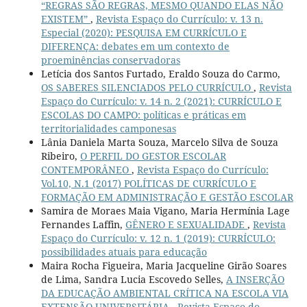
“REGRAS SÃO REGRAS, MESMO QUANDO ELAS NÃO
EXISTEM”
,
Revista Espaço do Currículo: v. 13 n.
Especial (2020): PESQUISA EM CURRÍCULO E
DIFERENÇA: debates em um contexto de
proeminências conservadoras
Letícia dos Santos Furtado, Eraldo Souza do Carmo,
OS SABERES SILENCIADOS PELO CURRÍCULO
,
Revista
Espaço do Currículo: v. 14 n. 2 (2021): CURRÍCULO E
ESCOLAS DO CAMPO: políticas e práticas em
territorialidades camponesas
Lânia Daniela Marta Souza, Marcelo Silva de Souza
Ribeiro,
O PERFIL DO GESTOR ESCOLAR
CONTEMPORÂNEO
,
Revista Espaço do Currículo:
Vol.10, N.1 (2017) POLÍTICAS DE CURRÍCULO E
FORMAÇÃO EM ADMINISTRAÇÃO E GESTÃO ESCOLAR
Samira de Moraes Maia Vigano, Maria Hermínia Lage
Fernandes Laffin,
GÊNERO E SEXUALIDADE
,
Revista
Espaço do Currículo: v. 12 n. 1 (2019): CURRÍCULO:
possibilidades atuais para educação
Maira Rocha Figueira, Maria Jacqueline Girão Soares
de Lima, Sandra Lucia Escovedo Selles,
A INSERÇÃO
DA EDUCAÇÃO AMBIENTAL CRÍTICA NA ESCOLA VIA
EXTENSÃO UNIVERSITÁRIA
,
Revista Espaço do