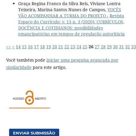
Graça Regina Franco da Silva Reis, Viviane Lontra
Teixeira, Marina Santos Nunes de Campos,
VOCÊS
VÃO ACOMPANHAR A TURMA DO PROJETO
,
Revista
Espaço do Currículo: v. 13 n. 3 (2020): CURRÍCULOS,
DOCÊNCIA E COTIDIANOS: possibilidades
emancipatórias em tempos de regulação autoritária
<<
<
14
15
16
17
18
19
20
21
22
23
24
25
26
27
28
29
30
31
32
33
Você também pode
iniciar uma pesquisa avançada por
similaridade
para este artigo.
ENVIAR SUBMISSÃO