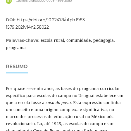
https://orcid.org/0000-0003-4594-3080
DOI:
https://doi.org/10.22478/ufpb.1983-
1579.2021v14n2.58022
escola rural, comunidade, pedagogia,
Palavras-chave:
programa
RESUMO
Por quase sessenta anos, as bases do programa curricular
específico para escolas do campo no Uruguai estabeleceram
que a escola fosse a
casa do povo
. Esta expressão continha
um conceito e uma origem complexa e significativa, no
marco dos processos de educação rural no México pós-
revolucionário. Lá, até 1925, as escolas do campo eram
chamadas de
Casa do Povo
, tendo uma forte marca