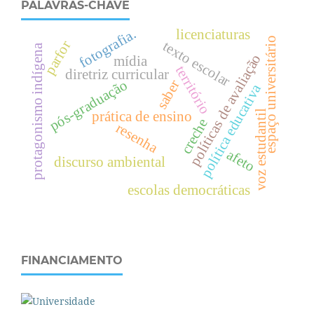
PALAVRAS-CHAVE
fotografia.
licenciaturas
espaço universitário
parfor
texto escolar
protagonismo indígena
políticas de avaliação
mídia
território
diretriz curricular
pós-graduação
saber
política educativa
voz estudantil
prática de ensino
creche
resenha
afeto
discurso ambiental
escolas democráticas
FINANCIAMENTO