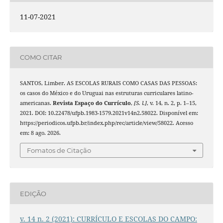
11-07-2021
COMO CITAR
SANTOS, Limber. AS ESCOLAS RURAIS COMO CASAS DAS PESSOAS:
os casos do México e do Uruguai nas estruturas curriculares latino-
americanas.
Revista Espaço do Currículo
,
[S. l.]
, v. 14, n. 2, p. 1–15,
2021. DOI: 10.22478/ufpb.1983-1579.2021v14n2.58022. Disponível em:
https://periodicos.ufpb.br/index.php/rec/article/view/58022. Acesso
em: 8 ago. 2026.
Fomatos de Citação
EDIÇÃO
v. 14 n. 2 (2021): CURRÍCULO E ESCOLAS DO CAMPO: