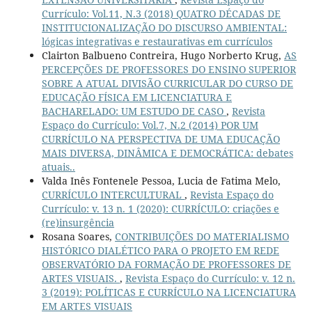
Currículo: Vol.11, N.3 (2018) QUATRO DÉCADAS DE
INSTITUCIONALIZAÇÃO DO DISCURSO AMBIENTAL:
lógicas integrativas e restaurativas em currículos
Clairton Balbueno Contreira, Hugo Norberto Krug,
AS
PERCEPÇÕES DE PROFESSORES DO ENSINO SUPERIOR
SOBRE A ATUAL DIVISÃO CURRICULAR DO CURSO DE
EDUCAÇÃO FÍSICA EM LICENCIATURA E
BACHARELADO: UM ESTUDO DE CASO
,
Revista
Espaço do Currículo: Vol.7, N.2 (2014) POR UM
CURRÍCULO NA PERSPECTIVA DE UMA EDUCAÇÃO
MAIS DIVERSA, DINÂMICA E DEMOCRÁTICA: debates
atuais..
Valda Inês Fontenele Pessoa, Lucia de Fatima Melo,
CURRÍCULO INTERCULTURAL
,
Revista Espaço do
Currículo: v. 13 n. 1 (2020): CURRÍCULO: criações e
(re)insurgência
Rosana Soares,
CONTRIBUIÇÕES DO MATERIALISMO
HISTÓRICO DIALÉTICO PARA O PROJETO EM REDE
OBSERVATÓRIO DA FORMAÇÃO DE PROFESSORES DE
ARTES VISUAIS.
,
Revista Espaço do Currículo: v. 12 n.
3 (2019): POLÍTICAS E CURRÍCULO NA LICENCIATURA
EM ARTES VISUAIS