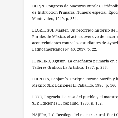
DEPyN. Congreso de Maestros Rurales. Piriápoli
de Instrucción Primaria. Número especial. Época 
Montevideo, 1949. p. 354.
ELORTEGUI, Maider. Un recorrido histórico de 
Rurales de México: el acto subversivo de hacer
acontecimientos contra los estudiantes de Ayotz
Latinoamericanos Nº 40, 2017. p. 22.
FERREIRO, Agustín. La enseñanza primaria en e
Talleres Gráficos La Artística, 1937. p. 255.
FUENTES, Benjamín. Enrique Corona Morfín y la
México: SEP, Ediciones El Caballito, 1986. p. 160.
LOYO, Engracia. La casa del pueblo y el maestr
SEP, Ediciones El Caballito, 1985. p. 162.
NÁJERA, J. C. Decálogo del maestro rural. En: L