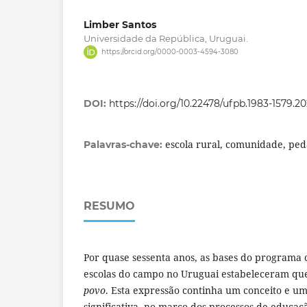
Limber Santos
Universidade da República, Uruguai.
https://orcid.org/0000-0003-4594-3080
DOI:
https://doi.org/10.22478/ufpb.1983-1579.2
escola rural, comunidade, pe
Palavras-chave:
RESUMO
Por quase sessenta anos, as bases do programa c
escolas do campo no Uruguai estabeleceram que
povo
. Esta expressão continha um conceito e u
significativa, no marco dos processos de educaç