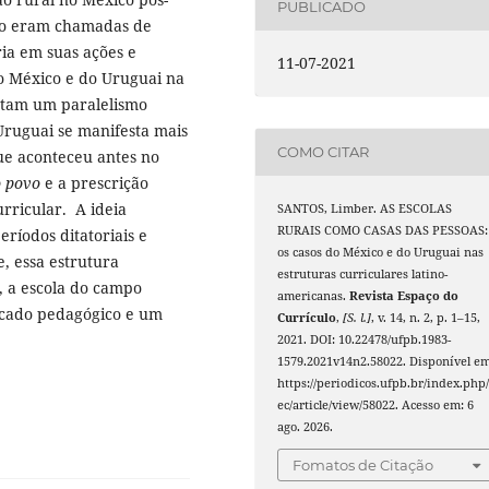
PUBLICADO
mpo eram chamadas de
ia em suas ações e
11-07-2021
o México e do Uruguai na
ntam um paralelismo
Uruguai se manifesta mais
COMO CITAR
e aconteceu antes no
o povo
e a prescrição
urricular. A ideia
SANTOS, Limber. AS ESCOLAS
RURAIS COMO CASAS DAS PESSOAS:
períodos ditatoriais e
os casos do México e do Uruguai nas
, essa estrutura
estruturas curriculares latino-
, a escola do campo
americanas.
Revista Espaço do
icado pedagógico e um
Currículo
,
[S. l.]
, v. 14, n. 2, p. 1–15,
2021. DOI: 10.22478/ufpb.1983-
1579.2021v14n2.58022. Disponível em
https://periodicos.ufpb.br/index.php/
ec/article/view/58022. Acesso em: 6
ago. 2026.
Fomatos de Citação