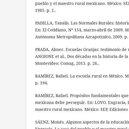
pueblo y el maestro rural mexicano. México: SEP,
1985. p. 2..
PADILLA, Tanalis. Las Normales Rurales: histori
En: El Cotidiano, Nº 154, marzo-abril de 2009. 
Autónoma Metropolitana Azcapotzalco, 2009. p. 
PRADA, Abner. Escuelas Granjas: testimonio de 
ANGIONE et al., Dos décadas en la historia de l
Montevideo: Comag, 2013. p. 26..
RAMÍREZ, Rafael. La escuela rural en México. M
p. 194.
RAMÍREZ, Rafael. Propósitos fundamentales que 
mexicana debe perseguir. En: LOYO. Engracia, L
maestro rural mexicano. México: SEP, Ediciones E
SÁENZ, Moisés. Algunos aspectos de la educació
Engracia, La casa del pueblo y el maestro rural