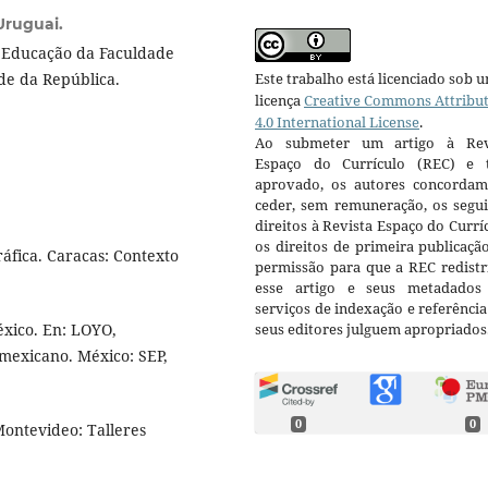
Uruguai.
e Educação da Faculdade
Este trabalho está licenciado sob 
de da República.
licença
Creative Commons Attribu
4.0 International License
.
Ao submeter um artigo à Rev
Espaço do Currículo (REC) e t
aprovado, os autores concorda
ceder, sem remuneração, os segui
direitos à Revista Espaço do Currí
os direitos de primeira publicaçã
ráfica. Caracas: Contexto
permissão para que a REC redistr
esse artigo e seus metadados
serviços de indexação e referênci
seus editores julguem apropriados
xico. En: LOYO,
 mexicano. México: SEP,
0
0
Montevideo: Talleres