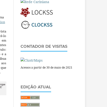
uma
tion
ista
ê-lo
m em
ntes
CONTADOR DE VISITAS
culo:
o e a
ibua
 aos
a que
Acessos a partir de 30 de maio de 2021
.
EDIÇÃO ATUAL