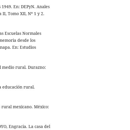
s 1949. En: DEPyN. Anales
II, Tomo XII, Nº 1 y 2.
las Escuelas Normales
 memoria desde los
inapa. En: Estudios
l medio rural. Durazno:
 educación rural.
o rural mexicano. México:
OYO, Engracia. La casa del