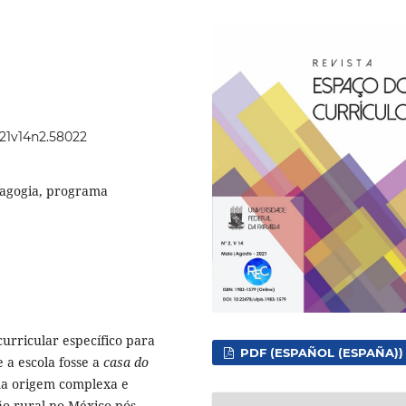
021v14n2.58022
dagogia, programa
urricular específico para
PDF (ESPAÑOL (ESPAÑA))
 a escola fosse a
casa do
ma origem complexa e
ão rural no México pós-