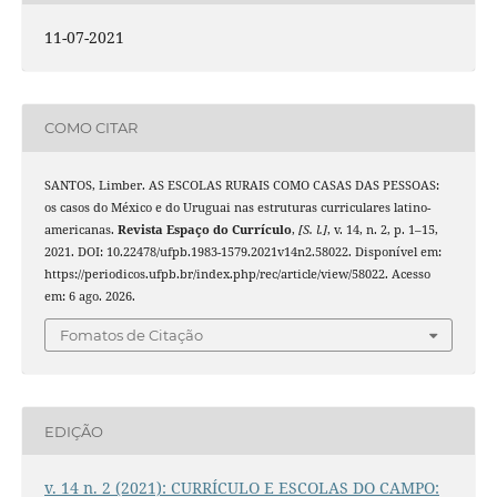
11-07-2021
COMO CITAR
SANTOS, Limber. AS ESCOLAS RURAIS COMO CASAS DAS PESSOAS:
os casos do México e do Uruguai nas estruturas curriculares latino-
americanas.
Revista Espaço do Currículo
,
[S. l.]
, v. 14, n. 2, p. 1–15,
2021. DOI: 10.22478/ufpb.1983-1579.2021v14n2.58022. Disponível em:
https://periodicos.ufpb.br/index.php/rec/article/view/58022. Acesso
em: 6 ago. 2026.
Fomatos de Citação
EDIÇÃO
v. 14 n. 2 (2021): CURRÍCULO E ESCOLAS DO CAMPO: