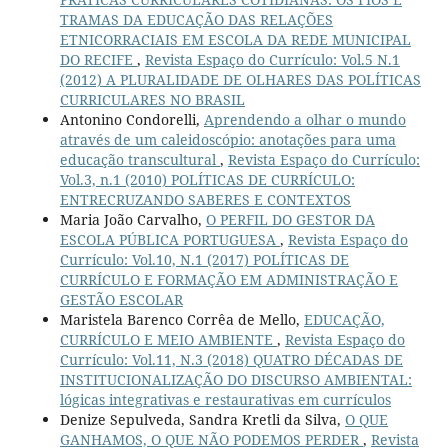
TRAMAS DA EDUCAÇÃO DAS RELAÇÕES
ETNICORRACIAIS EM ESCOLA DA REDE MUNICIPAL
DO RECIFE
,
Revista Espaço do Currículo: Vol.5 N.1
(2012) A PLURALIDADE DE OLHARES DAS POLÍTICAS
CURRICULARES NO BRASIL
Antonino Condorelli,
Aprendendo a olhar o mundo
através de um caleidoscópio: anotações para uma
educação transcultural
,
Revista Espaço do Currículo:
Vol.3, n.1 (2010) POLÍTICAS DE CURRÍCULO:
ENTRECRUZANDO SABERES E CONTEXTOS
Maria João Carvalho,
O PERFIL DO GESTOR DA
ESCOLA PÚBLICA PORTUGUESA
,
Revista Espaço do
Currículo: Vol.10, N.1 (2017) POLÍTICAS DE
CURRÍCULO E FORMAÇÃO EM ADMINISTRAÇÃO E
GESTÃO ESCOLAR
Maristela Barenco Corrêa de Mello,
EDUCAÇÃO,
CURRÍCULO E MEIO AMBIENTE
,
Revista Espaço do
Currículo: Vol.11, N.3 (2018) QUATRO DÉCADAS DE
INSTITUCIONALIZAÇÃO DO DISCURSO AMBIENTAL:
lógicas integrativas e restaurativas em currículos
Denize Sepulveda, Sandra Kretli da Silva,
O QUE
GANHAMOS, O QUE NÃO PODEMOS PERDER
,
Revista