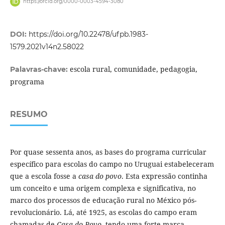
https://orcid.org/0000-0003-4594-3080
DOI:
https://doi.org/10.22478/ufpb.1983-
1579.2021v14n2.58022
escola rural, comunidade, pedagogia,
Palavras-chave:
programa
RESUMO
Por quase sessenta anos, as bases do programa curricular
específico para escolas do campo no Uruguai estabeleceram
que a escola fosse a
casa do povo
. Esta expressão continha
um conceito e uma origem complexa e significativa, no
marco dos processos de educação rural no México pós-
revolucionário. Lá, até 1925, as escolas do campo eram
chamadas de
Casa do Povo
, tendo uma forte marca