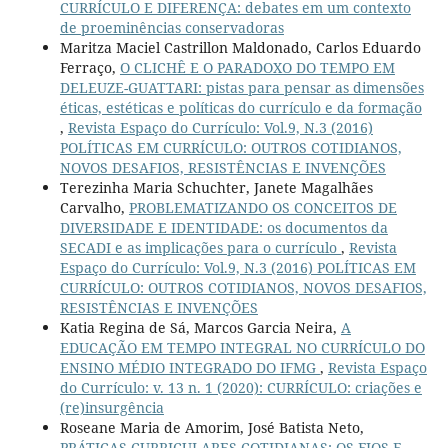
CURRÍCULO E DIFERENÇA: debates em um contexto
de proeminências conservadoras
Maritza Maciel Castrillon Maldonado, Carlos Eduardo
Ferraço,
O CLICHÊ E O PARADOXO DO TEMPO EM
DELEUZE-GUATTARI: pistas para pensar as dimensões
éticas, estéticas e políticas do currículo e da formação
,
Revista Espaço do Currículo: Vol.9, N.3 (2016)
POLÍTICAS EM CURRÍCULO: OUTROS COTIDIANOS,
NOVOS DESAFIOS, RESISTÊNCIAS E INVENÇÕES
Terezinha Maria Schuchter, Janete Magalhães
Carvalho,
PROBLEMATIZANDO OS CONCEITOS DE
DIVERSIDADE E IDENTIDADE: os documentos da
SECADI e as implicações para o currículo
,
Revista
Espaço do Currículo: Vol.9, N.3 (2016) POLÍTICAS EM
CURRÍCULO: OUTROS COTIDIANOS, NOVOS DESAFIOS,
RESISTÊNCIAS E INVENÇÕES
Katia Regina de Sá, Marcos Garcia Neira,
A
EDUCAÇÃO EM TEMPO INTEGRAL NO CURRÍCULO DO
ENSINO MÉDIO INTEGRADO DO IFMG
,
Revista Espaço
do Currículo: v. 13 n. 1 (2020): CURRÍCULO: criações e
(re)insurgência
Roseane Maria de Amorim, José Batista Neto,
PRÁTICAS CURRICULARES COTIDIANAS: OS FIOS E