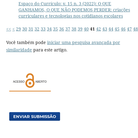
Espaço do Currículo: v. 15 n. 3 (2022): O QUE
GANHAMOS, O QUE NÃO PODEMOS PERDER: criações
curriculares e tecnologias nos cotidianos escolares
<<
<
29
30
31
32
33
34
35
36
37
38
39
40
41
42
43
44
45
46
47
48
Você também pode
iniciar uma pesquisa avançada por
similaridade
para este artigo.
ENVIAR SUBMISSÃO