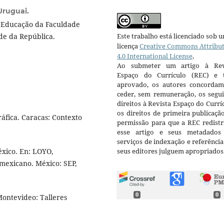
Uruguai.
e Educação da Faculdade
Este trabalho está licenciado sob 
de da República.
licença
Creative Commons Attribu
4.0 International License
.
Ao submeter um artigo à Rev
Espaço do Currículo (REC) e t
aprovado, os autores concorda
ceder, sem remuneração, os segui
direitos à Revista Espaço do Currí
os direitos de primeira publicaçã
ráfica. Caracas: Contexto
permissão para que a REC redistr
esse artigo e seus metadados
serviços de indexação e referênci
seus editores julguem apropriados
xico. En: LOYO,
 mexicano. México: SEP,
0
0
Montevideo: Talleres