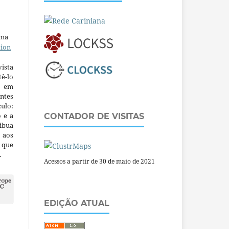
uma
tion
ista
ê-lo
m em
ntes
culo:
o e a
CONTADOR DE VISITAS
ibua
 aos
a que
.
Acessos a partir de 30 de maio de 2021
EDIÇÃO ATUAL