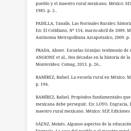
pueblo y el maestro rural mexicano. México: SEP,
1985. p. 2..
PADILLA, Tanalis. Las Normales Rurales: histori
En: El Cotidiano, Nº 154, marzo-abril de 2009. 
Autónoma Metropolitana Azcapotzalco, 2009. p. 
PRADA, Abner. Escuelas Granjas: testimonio de 
ANGIONE et al., Dos décadas en la historia de l
Montevideo: Comag, 2013. p. 26..
RAMÍREZ, Rafael. La escuela rural en México. M
p. 194.
RAMÍREZ, Rafael. Propósitos fundamentales que 
mexicana debe perseguir. En: LOYO. Engracia, L
maestro rural mexicano. México: SEP, Ediciones E
SÁENZ, Moisés. Algunos aspectos de la educació
Engracia, La casa del pueblo y el maestro rural