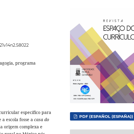
021v14n2.58022
dagogia, programa
urricular específico para
PDF (ESPAÑOL (ESPAÑA))
 a escola fosse a
casa do
ma origem complexa e
ão rural no México pós-