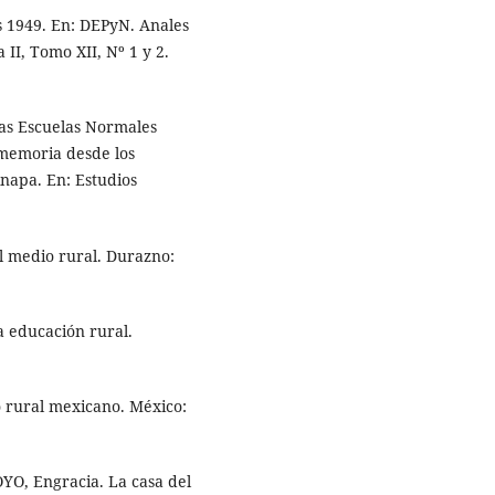
s 1949. En: DEPyN. Anales
II, Tomo XII, Nº 1 y 2.
las Escuelas Normales
 memoria desde los
inapa. En: Estudios
l medio rural. Durazno:
 educación rural.
o rural mexicano. México:
OYO, Engracia. La casa del