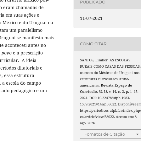
PUBLICADO
mpo eram chamadas de
ia em suas ações e
11-07-2021
o México e do Uruguai na
ntam um paralelismo
Uruguai se manifesta mais
COMO CITAR
e aconteceu antes no
o povo
e a prescrição
urricular. A ideia
SANTOS, Limber. AS ESCOLAS
RURAIS COMO CASAS DAS PESSOAS:
períodos ditatoriais e
os casos do México e do Uruguai nas
, essa estrutura
estruturas curriculares latino-
, a escola do campo
americanas.
Revista Espaço do
icado pedagógico e um
Currículo
,
[S. l.]
, v. 14, n. 2, p. 1–15,
2021. DOI: 10.22478/ufpb.1983-
1579.2021v14n2.58022. Disponível em
https://periodicos.ufpb.br/index.php/
ec/article/view/58022. Acesso em: 8
ago. 2026.
Fomatos de Citação