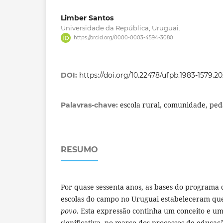
Limber Santos
Universidade da República, Uruguai.
https://orcid.org/0000-0003-4594-3080
DOI:
https://doi.org/10.22478/ufpb.1983-1579.2
escola rural, comunidade, pe
Palavras-chave:
RESUMO
Por quase sessenta anos, as bases do programa c
escolas do campo no Uruguai estabeleceram que
povo
. Esta expressão continha um conceito e u
significativa, no marco dos processos de educaç