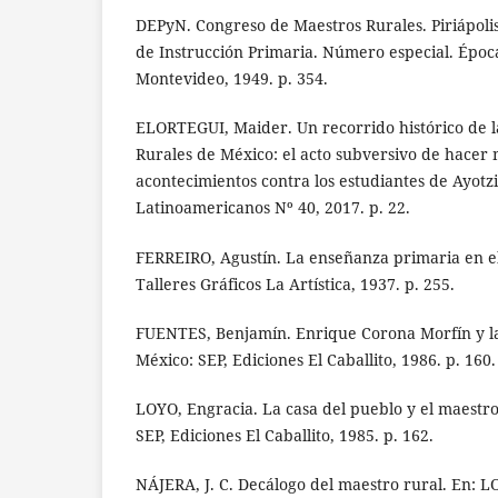
DEPyN. Congreso de Maestros Rurales. Piriápoli
de Instrucción Primaria. Número especial. Época 
Montevideo, 1949. p. 354.
ELORTEGUI, Maider. Un recorrido histórico de 
Rurales de México: el acto subversivo de hacer
acontecimientos contra los estudiantes de Ayotz
Latinoamericanos Nº 40, 2017. p. 22.
FERREIRO, Agustín. La enseñanza primaria en e
Talleres Gráficos La Artística, 1937. p. 255.
FUENTES, Benjamín. Enrique Corona Morfín y la
México: SEP, Ediciones El Caballito, 1986. p. 160.
LOYO, Engracia. La casa del pueblo y el maestr
SEP, Ediciones El Caballito, 1985. p. 162.
NÁJERA, J. C. Decálogo del maestro rural. En: L