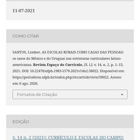
11-07-2021
COMO CITAR
SANTOS, Limber. AS ESCOLAS RURAIS COMO CASAS DAS PESSOAS:
os casos do México e do Uruguai nas estruturas curriculares latino-
americanas.
Revista Espaço do Currículo
,
[S. l.]
, v. 14, n. 2, p. 1–15,
2021. DOI: 10.22478/ufpb.1983-1579.2021v14n2.58022. Disponível em:
https://periodicos.ufpb.br/index.php/rec/article/view/58022. Acesso
em: 6 ago. 2026.
Fomatos de Citação
EDIÇÃO
v. 14 n. 2 (2021): CURRÍCULO E ESCOLAS DO CAMPO: