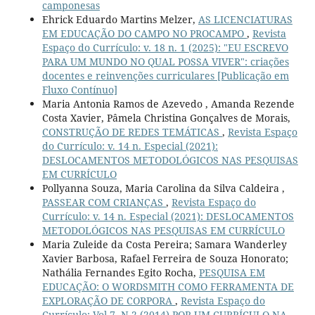
camponesas
Ehrick Eduardo Martins Melzer,
AS LICENCIATURAS
EM EDUCAÇÃO DO CAMPO NO PROCAMPO
,
Revista
Espaço do Currículo: v. 18 n. 1 (2025): "EU ESCREVO
PARA UM MUNDO NO QUAL POSSA VIVER": criações
docentes e reinvenções curriculares [Publicação em
Fluxo Contínuo]
Maria Antonia Ramos de Azevedo , Amanda Rezende
Costa Xavier, Pâmela Christina Gonçalves de Morais,
CONSTRUÇÃO DE REDES TEMÁTICAS
,
Revista Espaço
do Currículo: v. 14 n. Especial (2021):
DESLOCAMENTOS METODOLÓGICOS NAS PESQUISAS
EM CURRÍCULO
Pollyanna Souza, Maria Carolina da Silva Caldeira ,
PASSEAR COM CRIANÇAS
,
Revista Espaço do
Currículo: v. 14 n. Especial (2021): DESLOCAMENTOS
METODOLÓGICOS NAS PESQUISAS EM CURRÍCULO
Maria Zuleide da Costa Pereira; Samara Wanderley
Xavier Barbosa, Rafael Ferreira de Souza Honorato;
Nathália Fernandes Egito Rocha,
PESQUISA EM
EDUCAÇÃO: O WORDSMITH COMO FERRAMENTA DE
EXPLORAÇÃO DE CORPORA
,
Revista Espaço do
Currículo: Vol.7, N.2 (2014) POR UM CURRÍCULO NA