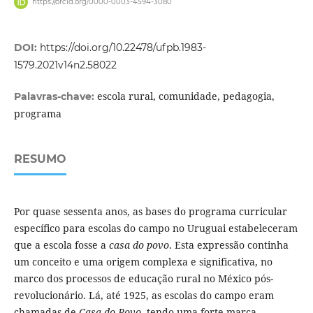
https://orcid.org/0000-0003-4594-3080
DOI:
https://doi.org/10.22478/ufpb.1983-
1579.2021v14n2.58022
escola rural, comunidade, pedagogia,
Palavras-chave:
programa
RESUMO
Por quase sessenta anos, as bases do programa curricular
específico para escolas do campo no Uruguai estabeleceram
que a escola fosse a
casa do povo
. Esta expressão continha
um conceito e uma origem complexa e significativa, no
marco dos processos de educação rural no México pós-
revolucionário. Lá, até 1925, as escolas do campo eram
chamadas de
Casa do Povo
, tendo uma forte marca