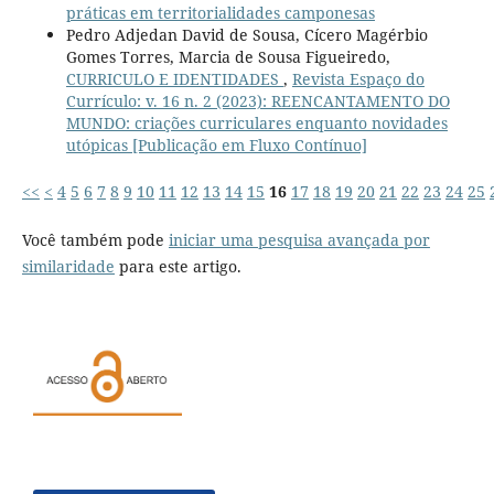
práticas em territorialidades camponesas
Pedro Adjedan David de Sousa, Cícero Magérbio
Gomes Torres, Marcia de Sousa Figueiredo,
CURRICULO E IDENTIDADES
,
Revista Espaço do
Currículo: v. 16 n. 2 (2023): REENCANTAMENTO DO
MUNDO: criações curriculares enquanto novidades
utópicas [Publicação em Fluxo Contínuo]
<<
<
4
5
6
7
8
9
10
11
12
13
14
15
16
17
18
19
20
21
22
23
24
25
Você também pode
iniciar uma pesquisa avançada por
similaridade
para este artigo.