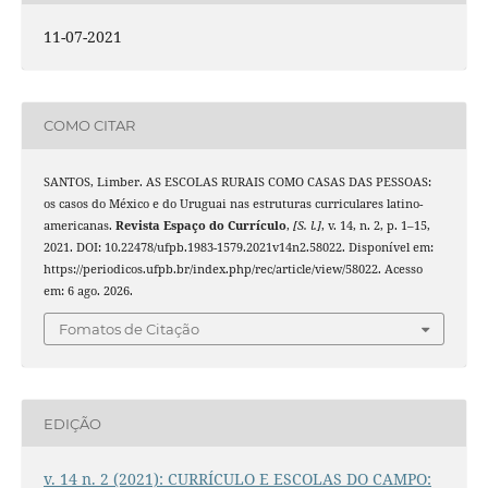
11-07-2021
COMO CITAR
SANTOS, Limber. AS ESCOLAS RURAIS COMO CASAS DAS PESSOAS:
os casos do México e do Uruguai nas estruturas curriculares latino-
americanas.
Revista Espaço do Currículo
,
[S. l.]
, v. 14, n. 2, p. 1–15,
2021. DOI: 10.22478/ufpb.1983-1579.2021v14n2.58022. Disponível em:
https://periodicos.ufpb.br/index.php/rec/article/view/58022. Acesso
em: 6 ago. 2026.
Fomatos de Citação
EDIÇÃO
v. 14 n. 2 (2021): CURRÍCULO E ESCOLAS DO CAMPO: