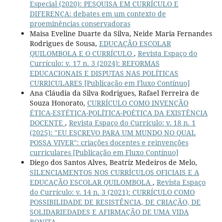
Especial (2020): PESQUISA EM CURRÍCULO E
DIFERENÇA: debates em um contexto de
proeminências conservadoras
Maisa Eveline Duarte da Silva, Neide Maria Fernandes
Rodrigues de Sousa,
EDUCAÇÃO ESCOLAR
QUILOMBOLA E O CURRÍCULO
,
Revista Espaço do
Currículo: v. 17 n. 3 (2024): REFORMAS
EDUCACIONAIS E DISPUTAS NAS POLÍTICAS
CURRICULARES [Publicação em Fluxo Contínuo]
Ana Cláudia da Silva Rodrigues, Rafael Ferreira de
Souza Honorato,
CURRÍCULO COMO INVENÇÃO
ÉTICA-ESTÉTICA-POLÍTICA-POÉTICA DA EXISTÊNCIA
DOCENTE
,
Revista Espaço do Currículo: v. 18 n. 1
(2025): "EU ESCREVO PARA UM MUNDO NO QUAL
POSSA VIVER": criações docentes e reinvenções
curriculares [Publicação em Fluxo Contínuo]
Diego dos Santos Alves, Beatriz Medeiros de Melo,
SILENCIAMENTOS NOS CURRÍCULOS OFICIAIS E A
EDUCAÇÃO ESCOLAR QUILOMBOLA
,
Revista Espaço
do Currículo: v. 14 n. 3 (2021): CURRÍCULO COMO
POSSIBILIDADE DE RESISTÊNCIA, DE CRIAÇÃO, DE
SOLIDARIEDADES E AFIRMAÇÃO DE UMA VIDA
BONITA