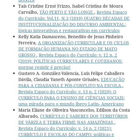
Taís Cristine Ernst Frizzo, Isabel Cristina de Moura
Carvalho,
TÃO PERTO E TÃO LONGE
,
Revista Espaço
do Currículo: Vol.11, N.3 (2018) QUATRO DÉCADAS DE
INSTITUCIONALIZAÇÃO DO DISCURSO AMBIENTAL:
lógicas integrativas e restaurativas em currículos
Kelly Katia Damasceno, Benedito de Jesus Pinheiro
Ferreira,
A ORGANIZAÇÃO CURRICULAR E OS CICLOS
DE FORMAÇÃO HUMANA NO ESTADO DE MATO
GROSSO
,
Revista Espaço do Currículo: v. 12 n. 2
(2019): POLÍTICAS CURRICULARES E COTIDIANOS:
porque resistir é preciso!
Gustavo A. González-Valencia, Luis Felipe Caballero
Dávila, Claudia Yaneth Aponte Grisales,
EDUCAÇÃO
PARA A CIDADANIA E PÓS-CONFLITO NA ESCOLA
,
Revista Espaço do Currículo: v. 13 n. 2 (2020): O
CURRÍCULO PARA O ENSINO DE CIÊNCIAS SOCIAIS:
uma mirada para o mundo Ibero Latin- Americano
Maria Eliane de Oliveira Vasconcelos, Edilson da Costa
Albarado,
CURRÍCULO E SABERES DOS TERRITÓRIOS
DE VÁRZEA E TERRA FIRME NAS AMAZÔNIAS
,
Revista Espaço do Currículo: v. 14 n. 2 (2021):
CURRÍCULO E ESCOLAS DO CAMPO: políticas e