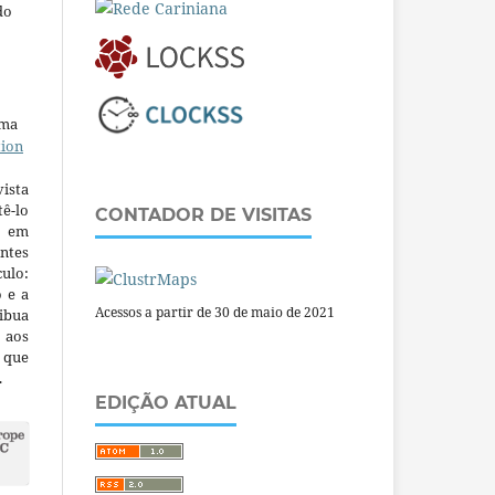
do
uma
tion
ista
ê-lo
CONTADOR DE VISITAS
m em
ntes
culo:
o e a
Acessos a partir de 30 de maio de 2021
ibua
 aos
a que
.
EDIÇÃO ATUAL