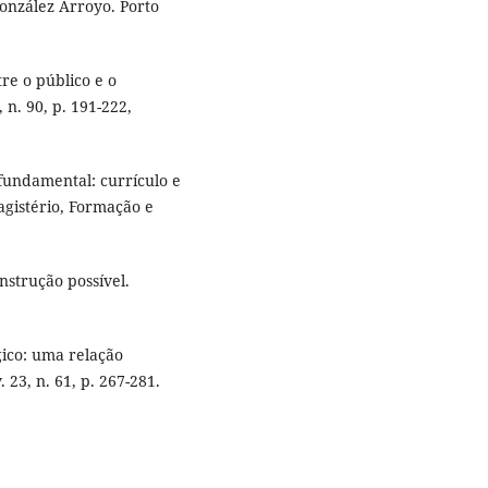
González Arroyo. Porto
re o público e o
 n. 90, p. 191-222,
 fundamental: currículo e
agistério, Formação e
nstrução possível.
gico: uma relação
23, n. 61, p. 267-281.