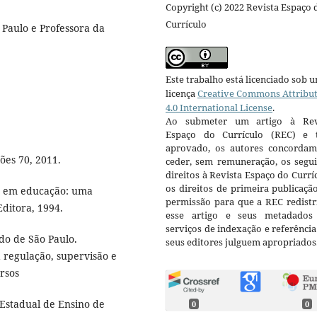
Copyright (c) 2022 Revista Espaço 
Currículo
Paulo e Professora da
Este trabalho está licenciado sob 
licença
Creative Commons Attribu
4.0 International License
.
Ao submeter um artigo à Rev
Espaço do Currículo (REC) e t
aprovado, os autores concorda
ões 70, 2011.
ceder, sem remuneração, os segui
direitos à Revista Espaço do Currí
os direitos de primeira publicaçã
va em educação: uma
permissão para que a REC redistr
Editora, 1994.
esse artigo e seus metadados
serviços de indexação e referênci
do de São Paulo.
seus editores julguem apropriados
 regulação, supervisão e
ursos
Estadual de Ensino de
0
0