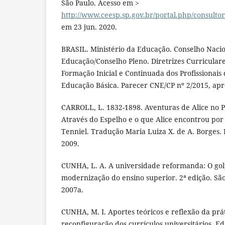
São Paulo. Acesso em >
http://www.ceesp.sp.gov.br/portal.php/consulto
em 23 jun. 2020.
BRASIL. Ministério da Educação. Conselho Naci
Educação/Conselho Pleno. Diretrizes Curricular
Formação Inicial e Continuada dos Profissionais
Educação Básica. Parecer CNE/CP nº 2/2015, ap
CARROLL, L. 1832-1898. Aventuras de Alice no P
Através do Espelho e o que Alice encontrou por 
Tenniel. Tradução Maria Luiza X. de A. Borges. 
2009.
CUNHA, L. A. A universidade reformanda: O gol
modernização do ensino superior. 2ª edição. Sã
2007a.
CUNHA, M. I. Aportes teóricos e reflexão da pr
reconfiguração dos currículos universitários. E