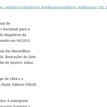
res_cadastro1/consultores_legislacao/consultores_deliberacao_142_
onal de
es Nacionais para a
 do Magistério da
rovado em 9/6/2015.
aís das Maravilhas;
lá. Ilustrações de John
Rio de Janeiro: Zahar,
pe de 1964 e a
o Paulo: Editora UNESP,
ática: A emergente
ducación Superior y