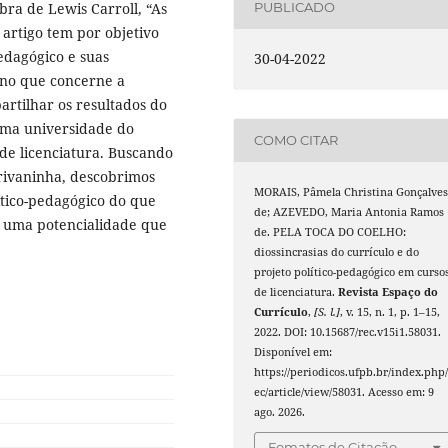
bra de Lewis Carroll, “As
PUBLICADO
 artigo tem por objetivo
pedagógico e suas
30-04-2022
 no que concerne a
rtilhar os resultados do
uma universidade do
COMO CITAR
 de licenciatura. Buscando
crivaninha, descobrimos
MORAIS, Pâmela Christina Gonçalve
ítico-pedagógico do que
de; AZEVEDO, Maria Antonia Ramos
e uma potencialidade que
de. PELA TOCA DO COELHO:
diossincrasias do currículo e do
projeto político-pedagógico em curso
de licenciatura.
Revista Espaço do
Currículo
,
[S. l.]
, v. 15, n. 1, p. 1–15,
2022. DOI: 10.15687/rec.v15i1.58031.
Disponível em:
https://periodicos.ufpb.br/index.php/
ec/article/view/58031. Acesso em: 9
ago. 2026.
Fomatos de Citação