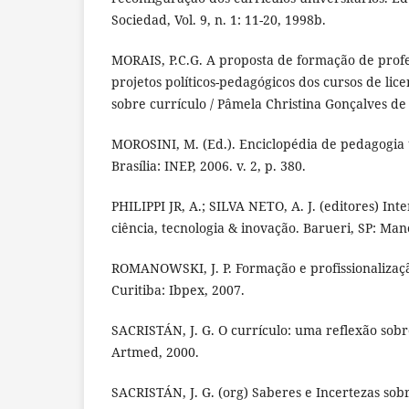
Sociedad, Vol. 9, n. 1: 11-20, 1998b.
MORAIS, P.C.G. A proposta de formação de profe
projetos políticos-pedagógicos dos cursos de lic
sobre currículo / Pâmela Christina Gonçalves de 
MOROSINI, M. (Ed.). Enciclopédia de pedagogia u
Brasília: INEP, 2006. v. 2, p. 380.
PHILIPPI JR, A.; SILVA NETO, A. J. (editores) Int
ciência, tecnologia & inovação. Barueri, SP: Man
ROMANOWSKI, J. P. Formação e profissionalizaçã
Curitiba: Ibpex, 2007.
SACRISTÁN, J. G. O currículo: uma reflexão sobre
Artmed, 2000.
SACRISTÁN, J. G. (org) Saberes e Incertezas sob