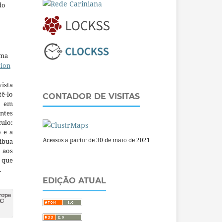
do
uma
tion
ista
ê-lo
CONTADOR DE VISITAS
m em
ntes
culo:
o e a
Acessos a partir de 30 de maio de 2021
ibua
 aos
a que
.
EDIÇÃO ATUAL