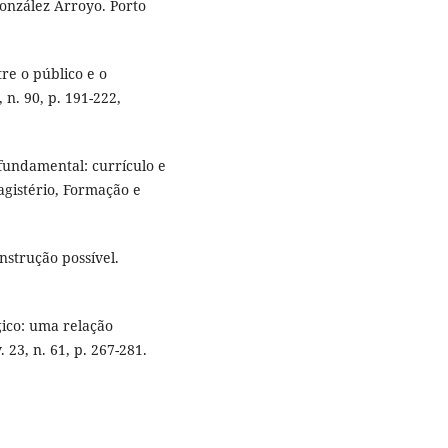
González Arroyo. Porto
re o público e o
 n. 90, p. 191-222,
 fundamental: currículo e
agistério, Formação e
nstrução possível.
gico: uma relação
23, n. 61, p. 267-281.