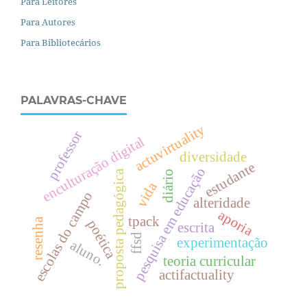
Para Leitores
Para Autores
Para Bibliotecários
PALAVRAS-CHAVE
actuvirtuality
professor
enculturação digital
diversidade
estudante
pesquisa em educação
proposta pedagógica
diário
vida
escolas do campo
alteridade
aporia
tpack
resenha
poética
escrita
ffsd
experimentação
aluno.
teoria curricular
actifactuality