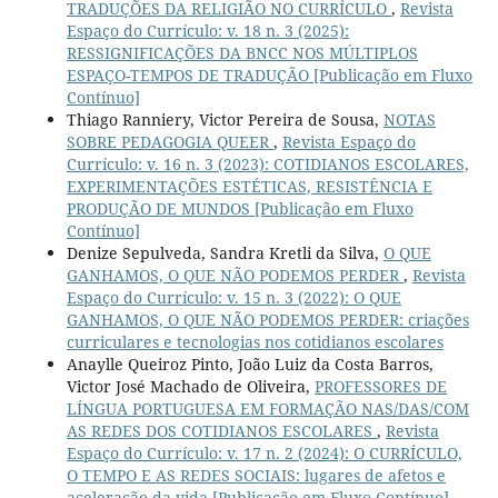
TRADUÇÕES DA RELIGIÃO NO CURRÍCULO
,
Revista
Espaço do Currículo: v. 18 n. 3 (2025):
RESSIGNIFICAÇÕES DA BNCC NOS MÚLTIPLOS
ESPAÇO-TEMPOS DE TRADUÇÃO [Publicação em Fluxo
Contínuo]
Thiago Ranniery, Victor Pereira de Sousa,
NOTAS
SOBRE PEDAGOGIA QUEER
,
Revista Espaço do
Currículo: v. 16 n. 3 (2023): COTIDIANOS ESCOLARES,
EXPERIMENTAÇÕES ESTÉTICAS, RESISTÊNCIA E
PRODUÇÃO DE MUNDOS [Publicação em Fluxo
Contínuo]
Denize Sepulveda, Sandra Kretli da Silva,
O QUE
GANHAMOS, O QUE NÃO PODEMOS PERDER
,
Revista
Espaço do Currículo: v. 15 n. 3 (2022): O QUE
GANHAMOS, O QUE NÃO PODEMOS PERDER: criações
curriculares e tecnologias nos cotidianos escolares
Anaylle Queiroz Pinto, João Luiz da Costa Barros,
Victor José Machado de Oliveira,
PROFESSORES DE
LÍNGUA PORTUGUESA EM FORMAÇÃO NAS/DAS/COM
AS REDES DOS COTIDIANOS ESCOLARES
,
Revista
Espaço do Currículo: v. 17 n. 2 (2024): O CURRÍCULO,
O TEMPO E AS REDES SOCIAIS: lugares de afetos e
aceleração da vida [Publicação em Fluxo Contínuo]