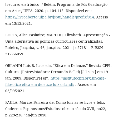
[recurso eletrônico] / Belém: Programa de Pós-Graduação
em Artes/ UFPA, 2020. p. 104-115. Disponível em:
https://livroaberto.ufpa.br/jspui/handle/prefix/914
. Acesso
em 13/12/2021.
LOPES, Alice Casimiro; MACEDO, Elizabeth. Apresentação -
Uma alternativa às políticas curriculares centralizadas.
Roteiro, Joaçaba, v. 46, jan./dez. 2021 | e27181 |E-ISSN
2177-6059.
ORLANDI Luís B. Lacerda, “Ética em Deleuze.” Revista CPFL
Cultura. (Entrevistadora: Fernanda Bellei) [S.l.:s.n.] em 19
jan. 2009. Disponível em:
https://institutocpfl.org.br/cafe-
filosofico-etica-em-deleuze-luiz-orlandi/
. Acesso em
03/09/2021.
PAULA, Marcos Ferreira de. Como tornar-se livre e feliz.
Cadernos Espinosanos/Estudos sobre o século XVII, no22,
p.229-236, jan-jun 2010.