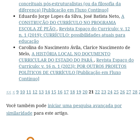
conceituais pós-estruturalistas (ou da filosofia da
diferença) [Publicação em Fluxo Contínuo]
Eduardo Jorge Lopes da Silva, José Batista Neto,
A
CONSTRUÇÃO DO CURRÍCULO NO PROGRAMA
ESCOLA ZÉ PEÃO
,
Revista Espaço do Currículo: v. 12
n. 1 (2019): CURRÍCULO: possibilidades atuais para
educação
Carolina do Nascimento Ávila, Clarice Nascimento de
Melo,
A HISTÓRIA LOCAL NO DOCUMENTO
CURRICULAR DO ESTADO DO PARÁ
,
Revista Espaço do
Currículo: v. 16 n. 1 (2023): POR OUTROS PROJETOS
POLÍTICOS DE CURRÍCULO [Publicação em Fluxo
Contínuo]
<<
<
9
10
11
12
13
14
15
16
17
18
19
20
21
22
23
24
25
26
27
28
Você também pode
iniciar uma pesquisa avançada por
similaridade
para este artigo.