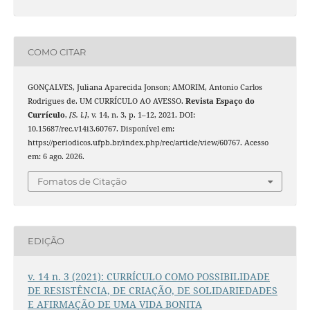
COMO CITAR
GONÇALVES, Juliana Aparecida Jonson; AMORIM, Antonio Carlos
Rodrigues de. UM CURRÍCULO AO AVESSO.
Revista Espaço do
Currículo
,
[S. l.]
, v. 14, n. 3, p. 1–12, 2021. DOI:
10.15687/rec.v14i3.60767. Disponível em:
https://periodicos.ufpb.br/index.php/rec/article/view/60767. Acesso
em: 6 ago. 2026.
Fomatos de Citação
EDIÇÃO
v. 14 n. 3 (2021): CURRÍCULO COMO POSSIBILIDADE
DE RESISTÊNCIA, DE CRIAÇÃO, DE SOLIDARIEDADES
E AFIRMAÇÃO DE UMA VIDA BONITA