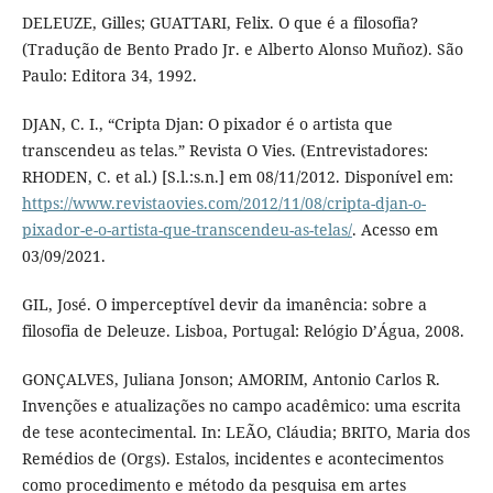
DELEUZE, Gilles; GUATTARI, Felix. O que é a filosofia?
(Tradução de Bento Prado Jr. e Alberto Alonso Muñoz). São
Paulo: Editora 34, 1992.
DJAN, C. I., “Cripta Djan: O pixador é o artista que
transcendeu as telas.” Revista O Vies. (Entrevistadores:
RHODEN, C. et al.) [S.l.:s.n.] em 08/11/2012. Disponível em:
https://www.revistaovies.com/2012/11/08/cripta-djan-o-
pixador-e-o-artista-que-transcendeu-as-telas/
. Acesso em
03/09/2021.
GIL, José. O imperceptível devir da imanência: sobre a
filosofia de Deleuze. Lisboa, Portugal: Relógio D’Água, 2008.
GONÇALVES, Juliana Jonson; AMORIM, Antonio Carlos R.
Invenções e atualizações no campo acadêmico: uma escrita
de tese acontecimental. In: LEÃO, Cláudia; BRITO, Maria dos
Remédios de (Orgs). Estalos, incidentes e acontecimentos
como procedimento e método da pesquisa em artes