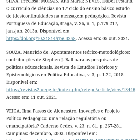
SILVA, Preciosa; MORAIS, Ana Maria; NEVES, Isabel Pestana.
O currículo de ciências no 1.º ciclo do ensino básico:estudo
de (des)continuidades na mensagem pedagógica. Revista
Portuguesa de Educação,Braga, v. 26, n. 1, p.179-217,
jan./jun. 2013a. Disponível em:
https://doi.org/10.21814/rpe.3258
. Acesso em: 05 out. 2021.
SOUZA, Maurício de. Apontamentos teórico-metodológicos:
contribuições de Stephen J. Ball para as pesquisas de
políticas educacionais. Revista de Estudios Teóricos y
Epistemológicos en Política Educativa, v. 3, p. 1-22, 2018.
Disponível em:
https://revistas2.uepg.br/index.php/retepe/article/view/13446
.
Acesso em: 11 out. 2021.
VEIGA, Ilma Passos de Alencastro. Inovações e Projeto
Político-Pedagógico: uma relação regulatória ou
emancipatória? Caderno Cedes, v. 23, n. 61, p. 267-281,
Campinas: dezembro, 2003. Disponível em: