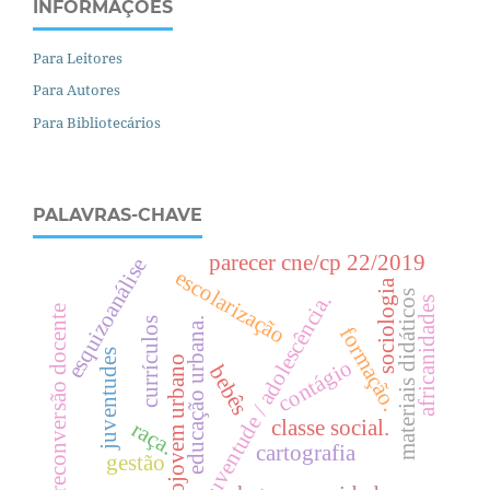
INFORMAÇÕES
Para Leitores
Para Autores
Para Bibliotecários
PALAVRAS-CHAVE
parecer cne/cp 22/2019
esquizoanálise
escolarização
sociologia
materiais didáticos
juventude / adolescência.
africanidades
reconversão docente
currículos
.
formação.
juventudes
projovem urbano
contágio
bebês
e
d
u
c
a
ç
ã
o
u
r
b
a
n
a
classe social.
raça.
cartografia
gestão