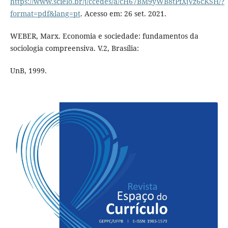
https://www.scielo.br/j/ccedes/a/cH67BM9yWB8tPfXjVz6cKSH/?
format=pdf&lang=pt
. Acesso em: 26 set. 2021.
WEBER, Marx. Economia e sociedade: fundamentos da
sociologia compreensiva. V.2, Brasília:
UnB, 1999.