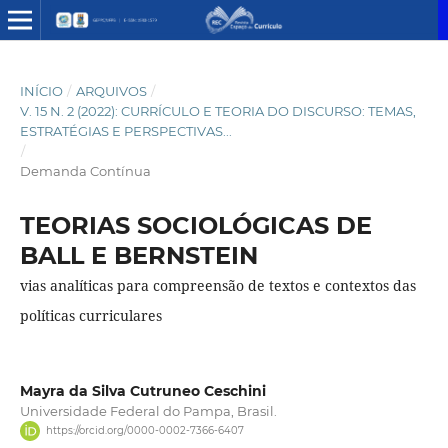
INÍCIO
/
ARQUIVOS
/
V. 15 N. 2 (2022): CURRÍCULO E TEORIA DO DISCURSO: TEMAS,
ESTRATÉGIAS E PERSPECTIVAS...
/
Demanda Contínua
TEORIAS SOCIOLÓGICAS DE
BALL E BERNSTEIN
vias analíticas para compreensão de textos e contextos das
políticas curriculares
Mayra da Silva Cutruneo Ceschini
Universidade Federal do Pampa, Brasil.
https://orcid.org/0000-0002-7366-6407