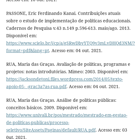
PASSONE, Eric Ferdinando Kanai. Contribuições atuais
sobre o estudo de implementação de políticas educacionais.
Cadernos de Pesquisa v.43 n.149 p.596-613. maio/ago. 2013.
Disponível em:
https://www.scielo.br/j/cp/a/gSRwDbvYTQ9v3mLvDHQd3NM/?
format=pdf&lang=pt
. Acesso em: 04 out. 2021.
RUA, Maria das Graças. Avaliação de políticas, programas e
projetos: notas introdutórias. Mimeo: 2003. Disponível em:
https://jacksondetoni.files.wordpress.com/2014/05/texto-
apoio-05-_-grac3a7as-rua.pdf
. Acesso em: 04 out. 2021.
RUA, Maria das Graças. Análise de políticas públicas:
conceitos básicos. 2009. Disponível em:
https://www.univali.br/pos/mestrado/mestrado-em-gestao-
de-politicas-publicas/processo-
seletivo/SiteAssets/Paginas/default/RUA.pdf
. Acesso em: 03
0ut. 2021.