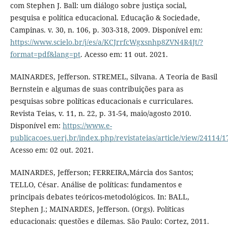
com Stephen J. Ball: um diálogo sobre justiça social,
pesquisa e política educacional. Educação & Sociedade,
Campinas. v. 30, n. 106, p. 303-318, 2009. Disponível em:
https://www.scielo.br/j/es/a/KCJrrfcWgxsnhp8ZVN4R4Jt/?
format=pdf&lang=pt
. Acesso em: 11 out. 2021.
MAINARDES, Jefferson. STREMEL, Silvana. A Teoria de Basil
Bernstein e algumas de suas contribuições para as
pesquisas sobre políticas educacionais e curriculares.
Revista Teias, v. 11, n. 22, p. 31-54, maio/agosto 2010.
Disponível em:
https://www.e-
publicacoes.uerj.br/index.php/revistateias/article/view/24114/
Acesso em: 02 out. 2021.
MAINARDES, Jefferson; FERREIRA,Márcia dos Santos;
TELLO, César. Análise de políticas: fundamentos e
principais debates teóricos-metodológicos. In: BALL,
Stephen J.; MAINARDES, Jefferson. (Orgs). Políticas
educacionais: questões e dilemas. São Paulo: Cortez, 2011.