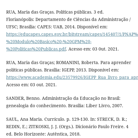
RUA, Maria das Graças. Políticas públicas. 3 ed.
Florianópolis: Departamento de Ciências da Administração /
UFSC; Brasília: CAPES: UAB, 2014. Disponível em:
https://educapes.capes.gov.br/bitstream/capes/145407/1/PNAP%
%20Modulo%20Basico%20-%20GPM%20-
%20Politicas%20Publicas.pdf
. Acesso em: 03 0ut. 2021.
RUA, Maria das Graças; ROMANINI, Roberta. Para aprender
políticas públicas. Brasília: IGEPP, 2013. Disponível em:
https://www.academia.edu/23579926/IGEPP_Rua_livro_para_apre
Acesso em: 03 out. 2021.
SANDER, Benno. Administração da Educação no Brasil:
genealogia do conhecimento. Brasília: Liber Livro, 2007.
SAUL, Ana Maria. Currículo. p. 129-130. In: STRECK, D. R.;
REDIN, E.; ZITKOSKI, J. J. (Orgs.). Dicionário Paulo Freire. 4
ed. Belo Horizonte: Autêntica, 2018.