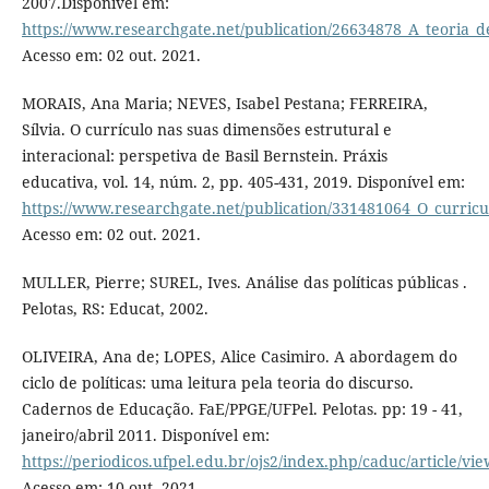
2007.Disponível em:
https://www.researchgate.net/publication/26634878_A_teoria_d
Acesso em: 02 out. 2021.
MORAIS, Ana Maria; NEVES, Isabel Pestana; FERREIRA,
Sílvia. O currículo nas suas dimensões estrutural e
interacional: perspetiva de Basil Bernstein. Práxis
educativa, vol. 14, núm. 2, pp. 405-431, 2019. Disponível em:
https://www.researchgate.net/publication/331481064_O_curricu
Acesso em: 02 out. 2021.
MULLER, Pierre; SUREL, Ives. Análise das políticas públicas .
Pelotas, RS: Educat, 2002.
OLIVEIRA, Ana de; LOPES, Alice Casimiro. A abordagem do
ciclo de políticas: uma leitura pela teoria do discurso.
Cadernos de Educação. FaE/PPGE/UFPel. Pelotas. pp: 19 - 41,
janeiro/abril 2011. Disponível em:
https://periodicos.ufpel.edu.br/ojs2/index.php/caduc/article/vi
Acesso em: 10 out. 2021.