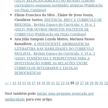
(2023): REENCANTAMENTO DO MUNDO: criações
curriculares enquanto novidades utópicas [Publicação
em Fluxo Contínuo]
Elânia Francisca da Silva , Elaine de Jesus Souza,
Claudiene Santos,
DOCÊNCIA, BNCC E CURRÍCULO DE
BIOLOGIA
,
Revista Espaço do Currículo: v. 16 n. 1
(2023): POR OUTROS PROJETOS POLÍTICOS DE
CURRÍCULO [Publicação em Fluxo Contínuo]
Ana Júlia Sampaio Loyola Mattos, Mariana Passos
Ramalhete,
A INSUFICIENTE ABORDAGEM DA
LITERATURA NAS HABILIDADES DO CURRÍCULO
PAULISTA
,
Revista Espaço do Currículo: v. 19 n. 2
(2026): TENDÊNCIAS E PERSPECTIVAS PARA A
INVESTIGAÇÃO SOBRE AS RELAÇÕES ENTRE
CURRÍCULOS INTEGRADOS E ESCOLAS
DEMOCRÁTICAS
<<
<
13
14
15
16
17
18
19
20
21
22
23
24
25
26
27
28
29
30
31
32
Você também pode
iniciar uma pesquisa avançada por
similaridade
para este artigo.