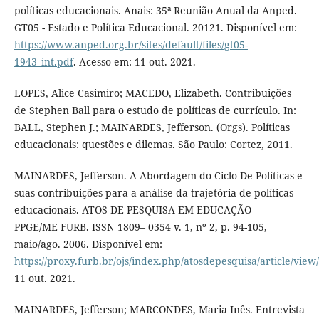
políticas educacionais. Anais: 35ª Reunião Anual da Anped.
GT05 - Estado e Política Educacional. 20121. Disponível em:
https://www.anped.org.br/sites/default/files/gt05-
1943_int.pdf
. Acesso em: 11 out. 2021.
LOPES, Alice Casimiro; MACEDO, Elizabeth. Contribuições
de Stephen Ball para o estudo de políticas de currículo. In:
BALL, Stephen J.; MAINARDES, Jefferson. (Orgs). Políticas
educacionais: questões e dilemas. São Paulo: Cortez, 2011.
MAINARDES, Jefferson. A Abordagem do Ciclo De Políticas e
suas contribuições para a análise da trajetória de políticas
educacionais. ATOS DE PESQUISA EM EDUCAÇÃO –
PPGE/ME FURB. ISSN 1809– 0354 v. 1, nº 2, p. 94-105,
maio/ago. 2006. Disponível em:
https://proxy.furb.br/ojs/index.php/atosdepesquisa/article/view
11 out. 2021.
MAINARDES, Jefferson; MARCONDES, Maria Inês. Entrevista