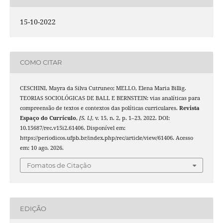
15-10-2022
COMO CITAR
CESCHINI, Mayra da Silva Cutruneo; MELLO, Elena Maria Billig.
TEORIAS SOCIOLÓGICAS DE BALL E BERNSTEIN: vias analíticas para
compreensão de textos e contextos das políticas curriculares.
Revista
Espaço do Currículo
,
[S. l.]
, v. 15, n. 2, p. 1–23, 2022. DOI:
10.15687/rec.v15i2.61406. Disponível em:
https://periodicos.ufpb.br/index.php/rec/article/view/61406. Acesso
em: 10 ago. 2026.
Fomatos de Citação
EDIÇÃO