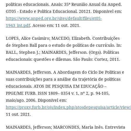
políticas educacionais. Anais: 35ª Reunião Anual da Anped.
GT05 - Estado e Política Educacional. 20121. Disponível em:
https://www.anped.org.br/sites/default/files/gt05-
1943_int.pdf
. Acesso em: 11 out. 2021.
LOPES, Alice Casimiro; MACEDO, Elizabeth. Contribuições
de Stephen Ball para o estudo de políticas de currículo. In:
BALL, Stephen J.; MAINARDES, Jefferson. (Orgs). Políticas
educacionais: questões e dilemas. São Paulo: Cortez, 2011.
MAINARDES, Jefferson. A Abordagem do Ciclo De Políticas e
suas contribuições para a análise da trajetória de políticas
educacionais. ATOS DE PESQUISA EM EDUCAÇÃO –
PPGE/ME FURB. ISSN 1809– 0354 v. 1, nº 2, p. 94-105,
maio/ago. 2006. Disponível em:
https://proxy.furb.br/ojs/index.php/atosdepesquisa/article/view
11 out. 2021.
MAINARDES, Jefferson; MARCONDES, Maria Inês. Entrevista