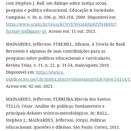
com Stephen J. Ball: um diálogo sobre justiça social,
pesquisa e política educacional. Educação & Sociedade,
Campinas. v. 30, n. 106, p. 303-318, 2009. Disponível em:
https://www.scielo.br/j/es/a/KCJrrfcWgxsnhp8ZVN4R4Jt/?
format=pdf&lang=pt
. Acesso em: 11 out. 2021.
MAINARDES, Jefferson. STREMEL, Silvana. A Teoria de Basil
Bernstein e algumas de suas contribuições para as
pesquisas sobre políticas educacionais e curriculares.
Revista Teias, v. 11, n. 22, p. 31-54, maio/agosto 2010.
Disponível em:
https://www.e-
publicacoes.uerj.br/index.php/revistateias/article/view/24114/
Acesso em: 02 out. 2021.
MAINARDES, Jefferson; FERREIRA,Márcia dos Santos;
TELLO, César. Análise de políticas: fundamentos e
principais debates teóricos-metodológicos. In: BALL,
Stephen J.; MAINARDES, Jefferson. (Orgs). Políticas
educacionais: questões e dilemas. São Paulo: Cortez, 2011.