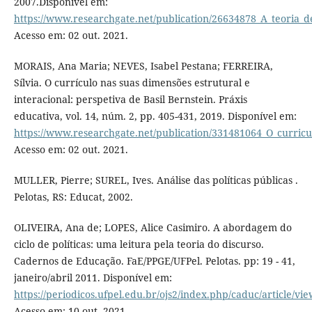
2007.Disponível em:
https://www.researchgate.net/publication/26634878_A_teoria_d
Acesso em: 02 out. 2021.
MORAIS, Ana Maria; NEVES, Isabel Pestana; FERREIRA,
Sílvia. O currículo nas suas dimensões estrutural e
interacional: perspetiva de Basil Bernstein. Práxis
educativa, vol. 14, núm. 2, pp. 405-431, 2019. Disponível em:
https://www.researchgate.net/publication/331481064_O_curricu
Acesso em: 02 out. 2021.
MULLER, Pierre; SUREL, Ives. Análise das políticas públicas .
Pelotas, RS: Educat, 2002.
OLIVEIRA, Ana de; LOPES, Alice Casimiro. A abordagem do
ciclo de políticas: uma leitura pela teoria do discurso.
Cadernos de Educação. FaE/PPGE/UFPel. Pelotas. pp: 19 - 41,
janeiro/abril 2011. Disponível em:
https://periodicos.ufpel.edu.br/ojs2/index.php/caduc/article/vi
Acesso em: 10 out. 2021.