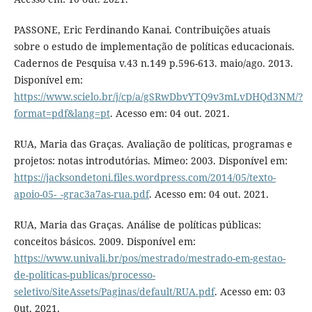
PASSONE, Eric Ferdinando Kanai. Contribuições atuais
sobre o estudo de implementação de políticas educacionais.
Cadernos de Pesquisa v.43 n.149 p.596-613. maio/ago. 2013.
Disponível em:
https://www.scielo.br/j/cp/a/gSRwDbvYTQ9v3mLvDHQd3NM/?
format=pdf&lang=pt
. Acesso em: 04 out. 2021.
RUA, Maria das Graças. Avaliação de políticas, programas e
projetos: notas introdutórias. Mimeo: 2003. Disponível em:
https://jacksondetoni.files.wordpress.com/2014/05/texto-
apoio-05-_-grac3a7as-rua.pdf
. Acesso em: 04 out. 2021.
RUA, Maria das Graças. Análise de políticas públicas:
conceitos básicos. 2009. Disponível em:
https://www.univali.br/pos/mestrado/mestrado-em-gestao-
de-politicas-publicas/processo-
seletivo/SiteAssets/Paginas/default/RUA.pdf
. Acesso em: 03
0ut. 2021.