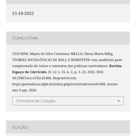
15-10-2022
COMO CITAR
CESCHINI, Mayra da Silva Cutruneo; MELLO, Elena Maria Billig.
TEORIAS SOCIOLÓGICAS DE BALL E BERNSTEIN: vias analíticas para
compreensão de textos e contextos das políticas curriculares.
Revista
Espaço do Currículo
,
[S. l.]
, v. 15, n. 2, p. 1–23, 2022. DOI:
10.15687/rec.v15i2.61406. Disponível em:
https://periodicos.ufpb.br/index.php/rec/article/view/61406. Acesso
em: 9 ago. 2026.
Fomatos de Citação
EDIÇÃO