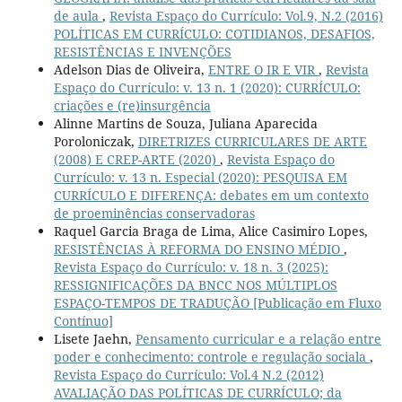
de aula
,
Revista Espaço do Currículo: Vol.9, N.2 (2016)
POLÍTICAS EM CURRÍCULO: COTIDIANOS, DESAFIOS,
RESISTÊNCIAS E INVENÇÕES
Adelson Dias de Oliveira,
ENTRE O IR E VIR
,
Revista
Espaço do Currículo: v. 13 n. 1 (2020): CURRÍCULO:
criações e (re)insurgência
Alinne Martins de Souza, Juliana Aparecida
Poroloniczak,
DIRETRIZES CURRICULARES DE ARTE
(2008) E CREP-ARTE (2020)
,
Revista Espaço do
Currículo: v. 13 n. Especial (2020): PESQUISA EM
CURRÍCULO E DIFERENÇA: debates em um contexto
de proeminências conservadoras
Raquel Garcia Braga de Lima, Alice Casimiro Lopes,
RESISTÊNCIAS À REFORMA DO ENSINO MÉDIO
,
Revista Espaço do Currículo: v. 18 n. 3 (2025):
RESSIGNIFICAÇÕES DA BNCC NOS MÚLTIPLOS
ESPAÇO-TEMPOS DE TRADUÇÃO [Publicação em Fluxo
Contínuo]
Lisete Jaehn,
Pensamento curricular e a relação entre
poder e conhecimento: controle e regulação sociala
,
Revista Espaço do Currículo: Vol.4 N.2 (2012)
AVALIAÇÃO DAS POLÍTICAS DE CURRÍCULO; da