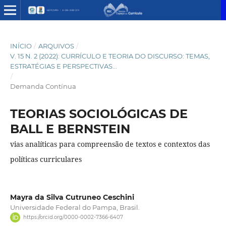
INÍCIO
/
ARQUIVOS
/
V. 15 N. 2 (2022): CURRÍCULO E TEORIA DO DISCURSO: TEMAS,
ESTRATÉGIAS E PERSPECTIVAS...
/
Demanda Contínua
TEORIAS SOCIOLÓGICAS DE
BALL E BERNSTEIN
vias analíticas para compreensão de textos e contextos das
políticas curriculares
Mayra da Silva Cutruneo Ceschini
Universidade Federal do Pampa, Brasil.
https://orcid.org/0000-0002-7366-6407