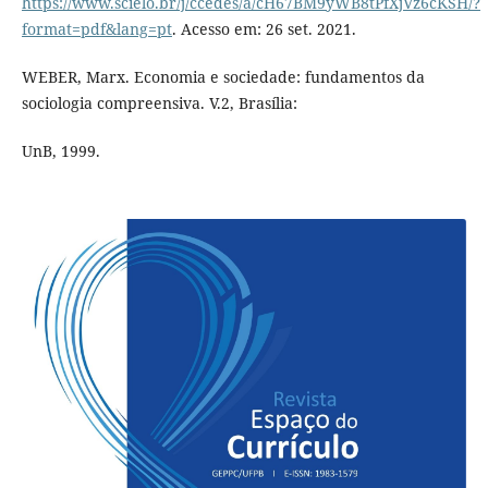
https://www.scielo.br/j/ccedes/a/cH67BM9yWB8tPfXjVz6cKSH/?
format=pdf&lang=pt
. Acesso em: 26 set. 2021.
WEBER, Marx. Economia e sociedade: fundamentos da
sociologia compreensiva. V.2, Brasília:
UnB, 1999.