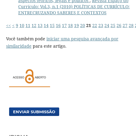
aspectos teóricos, legais e políticos
,
Revista Espaço do
Currículo: Vol.3, n.1 (2010) POLÍTICAS DE CURRÍCULO:
ENTRECRUZANDO SABERES E CONTEXTOS
<<
<
9
10
11
12
13
14
15
16
17
18
19
20
21
22
23
24
25
26
27
28
Você também pode
iniciar uma pesquisa avançada por
similaridade
para este artigo.
ENVIAR SUBMISSÃO