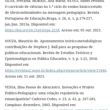
SILVA, Preciosa; MORAIS, Ana Maria; NEVES, Isabel Pestana.
O currículo de ciências no 1.º ciclo do ensino básico:estudo
de (des)continuidades na mensagem pedagógica. Revista
Portuguesa de Educação,Braga, v. 26, n. 1, p.179-217,
jan./jun. 2013a. Disponível em:
https://doi.org/10.21814/rpe.3258
. Acesso em: 05 out. 2021.
SOUZA, Maurício de. Apontamentos teórico-metodológicos:
contribuições de Stephen J. Ball para as pesquisas de
políticas educacionais. Revista de Estudios Teóricos y
Epistemológicos en Política Educativa, v. 3, p. 1-22, 2018.
Disponível em:
https://revistas2.uepg.br/index.php/retepe/article/view/13446
.
Acesso em: 11 out. 2021.
VEIGA, Ilma Passos de Alencastro. Inovações e Projeto
Político-Pedagógico: uma relação regulatória ou
emancipatória? Caderno Cedes, v. 23, n. 61, p. 267-281,
Campinas: dezembro, 2003. Disponível em: