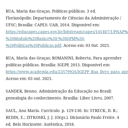
RUA, Maria das Graças. Políticas públicas. 3 ed.
Florianópolis: Departamento de Ciências da Administração /
UFSC; Brasília: CAPES: UAB, 2014. Disponível em:
https://educapes.capes.gov.br/bitstream/capes/145407/1/PNAP%
%20Modulo%20Basico%20-%20GPM%20-
%20Politicas%20Publicas.pdf
. Acesso em: 03 0ut. 2021.
RUA, Maria das Graças; ROMANINI, Roberta. Para aprender
políticas públicas. Brasília: IGEPP, 2013. Disponível em:
https://www.academia.edu/23579926/IGEPP_Rua_livro_para_apre
Acesso em: 03 out. 2021.
SANDER, Benno. Administração da Educação no Brasil:
genealogia do conhecimento. Brasília: Liber Livro, 2007.
SAUL, Ana Maria. Currículo. p. 129-130. In: STRECK, D. R.;
REDIN, E.; ZITKOSKI, J. J. (Orgs.). Dicionário Paulo Freire. 4
ed. Belo Horizonte: Autêntica, 2018.